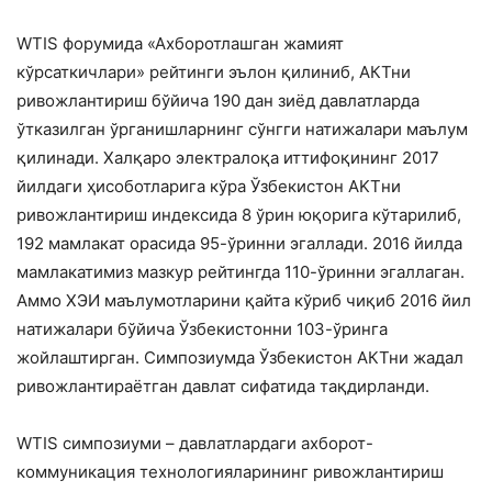
WTIS форумида «Ахборотлашган жамият
кўрсаткичлари» рейтинги эълон қилиниб, АКТни
ривожлантириш бўйича 190 дан зиёд давлатларда
ўтказилган ўрганишларнинг сўнгги натижалари маълум
қилинади. Халқаро электралоқа иттифоқининг 2017
йилдаги ҳисоботларига кўра Ўзбекистон AKTни
ривожлантириш индексида 8 ўрин юқорига кўтарилиб,
192 мамлакат орасида 95-ўринни эгаллади. 2016 йилда
мамлакатимиз мазкур рейтингда 110-ўринни эгаллаган.
Аммо ХЭИ маълумотларини қайта кўриб чиқиб 2016 йил
натижалари бўйича Ўзбекистонни 103-ўринга
жойлаштирган. Симпозиумда Ўзбекистон АКТни жадал
ривожлантираётган давлат сифатида тақдирланди.
WTIS симпозиуми – давлатлардаги ахборот-
коммуникация технологияларининг ривожлантириш