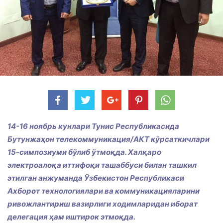
14-16 ноябрь кунлари Тунис Республикасида
Бутунжаҳон телекоммуникация/АКТ кўрсаткичлари
15-симпозиуми бўлиб ўтмоқда. Халқаро
электроалоқа иттифоқи ташаббуси билан ташкил
этилган анжуманда Ўзбекистон Республикаси
Ахборот технологиялари ва коммуникацияларини
ривожлантириш вазирлиги ходимларидан иборат
делегация ҳам иштирок этмоқда.