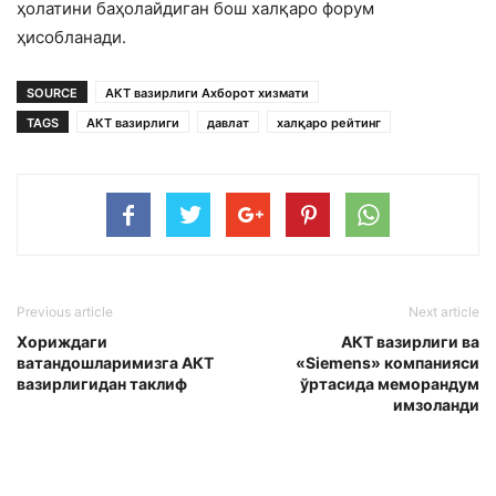
ҳолатини баҳолайдиган бош халқаро форум
ҳисобланади.
SOURCE
АКТ вазирлиги Ахборот хизмати
TAGS
АКТ вазирлиги
давлат
халқаро рейтинг
Previous article
Next article
Хориждаги
АКТ вазирлиги ва
ватандошларимизга АКТ
«Siemens» компанияси
вазирлигидан таклиф
ўртасида меморандум
имзоланди