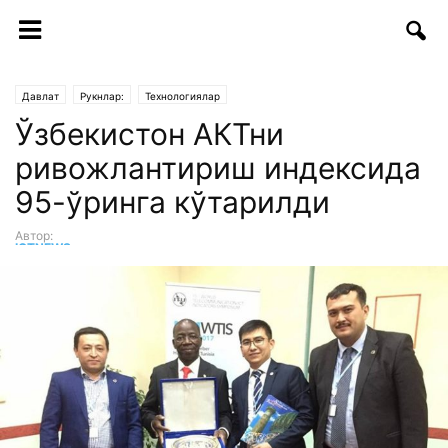
Давлат
Рукнлар:
Технологиялар
Ўзбекистон АКТни
ривожлантириш индексида
95-ўринга кўтарилди
Автор:
ICTNEWS таҳририяти
-
16.11.2017 | 09:27