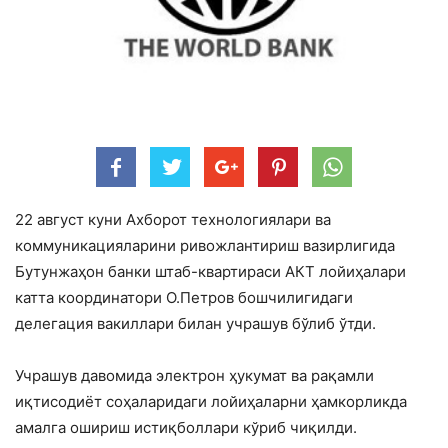
22 август куни Ахборот технологиялари ва
коммуникацияларини ривожлантириш вазирлигида
Бутунжаҳон банки штаб-квартираси АКТ лойиҳалари
катта координатори O.Петров бошчилигидаги
делегация вакиллари билан учрашув бўлиб ўтди.
Учрашув давомида электрон ҳукумат ва рақамли
иқтисодиёт соҳаларидаги лойиҳаларни ҳамкорликда
амалга ошириш истиқболлари кўриб чиқилди.