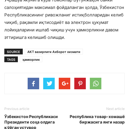
салоҳиятидан максимал фойдаланган ҳолда, Ўзбекистон
Республикасининг ривожланиг истиқболларидан келиб
чиқиб, рақамли иқтисодиёт ва электрон ҳукумат
лойиҳаларини ишлаб чиқиш учун ҳамкорликни давом
эттиришга келишиб олишди.
SOURCE
АКТ вазирлиги Ахборот хизмати
TAGS
ҳамкорлик
Previous article
Next article
Ўзбекистон Республикаси
Республика товар-хомашё
Президенти соҳа олдига
биржасига янги назар
қўйган устувор