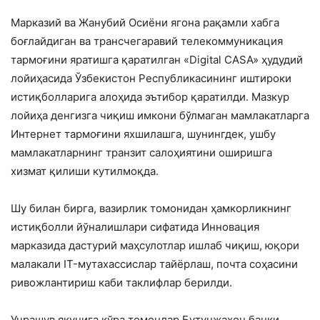
Марказий ва Жанубий Осиёни ягона рақамли хабга
боғлайдиган ва трансчегаравий телекоммуникация
тармоғини яратишга қаратилган «Digital CASA» ҳудудий
лойиҳасида Ўзбекистон Республикасининг иштироки
истиқболларига алоҳида эътибор қаратилди. Мазкур
лойиҳа денгизга чиқиш имкони бўлмаган мамлакатларга
Интернет тармоғини яхшилашга, шунингдек, ушбу
мамлакатларнинг транзит салоҳиятини оширишга
хизмат қилиши кутилмоқда.
Шу билан бирга, вазирлик томонидан ҳамкорликнинг
истиқболли йўналишлари сифатида Инновация
марказида дастурий маҳсулотлар ишлаб чиқиш, юқори
малакали IT-мутахассислар тайёрлаш, почта соҳасини
ривожлантириш каби таклифлар берилди.
Учрашув якунига кўра томонлар Бутунжаҳон банки