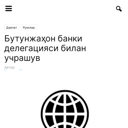
Давлат
Рукнлар:
Бутунжаҳон банки
делегацияси билан
учрашув
Автор:
Хумоюн Мукимов
-
25.08.2017 | 17:10