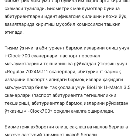
биометрик маълумотлар бўйича имтиҳонларга киритиш
схемаси тузилади. Биометрик маълумотлар бўйича
абитуриентларни идентификатсия қилишни иложи йўқ
вазиятларида киритиш муқобил комиссияси ташкил
этилади.
Тизим ўз ичига абитуриент бармоқ изларини олиш учун
i-Clock-700 сканерлари, паспорт персонал
маълумотларини текшириш ва рўйхатдан ўтказиш учун
«Regula» 7024М.111 сканерлари, абитуриент бармоқ
изларини паспорт чипидаги бармоқ излари ҳақидаги
маълумотлар билан таққослаш учун BioLink U-Match 3.5
сканерлари (паспорт абитуриентга тегишлиликни
текшириш), абитуриентлар бармоқ изларини рўйхатдан
ўтказиш «i-Clock700» орқали амалга оширилади.
Биометрик ахборотни олиш, сақлаш ва ишлов беришга
махсус дастурий таъминот жавоб беради.