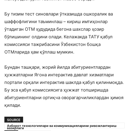
Бу тизим тест синовлари ўтказишда ошкоралик ва
шаффофлигини таъминлаш – кириш имтиҳонлар
ўтадиган ОТМ ҳудудида бегона шахслар ҳозир
бўлишининг олдини олади. Келажакда ТАТУ қабул
комиссияси тажрибасини Ўзбекистон бошқа
ОТМларида ҳам қўллаш мумкин.
Бундан ташқари, жорий йилда абитуриентлардан
ҳужжатларни Ягона интерактив давлат хизматлари
портали орқали интерактив шаклда қабул қилинмоқда.
Бу эса қабул комиссиясига ҳужжат топширишда
абитуриентларни ортиқча оворагарчиликлардан ҳимоя
қилади.
SOURCE
Ахборот технологиялари ва коммуникацияларини ривожлантириш
вазирлиги