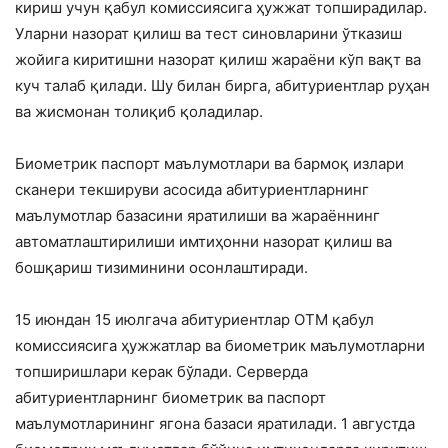
кириш учун қабул комиссиясига ҳужжат топширадилар.
Уларни назорат қилиш ва тест синовларини ўтказиш
жойига киритишни назорат қилиш жараёни кўп вақт ва
куч талаб қилади. Шу билан бирга, абитуриентлар руҳан
ва жисмонан толиқиб қоладилар.
Биометрик паспорт маълумотлари ва бармоқ излари
сканери текшируви асосида абитуриентларнинг
маълумотлар базасини яратилиши ва жараённинг
автоматлаштирилиши имтиҳонни назорат қилиш ва
бошқариш тизиминини осонлаштиради.
15 июндан 15 июлгача абитуриентлар ОТМ қабул
комиссиясига ҳужжатлар ва биометрик маълумотларни
топширишлари керак бўлади. Серверда
абитуриентларнинг биометрик ва паспорт
маълумотларининг ягона базаси яратилади. 1 августда