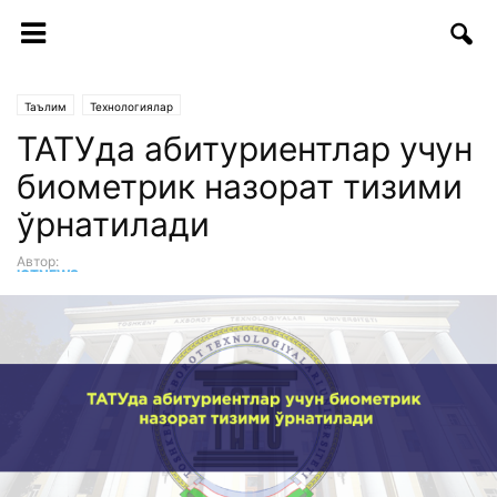
Таълим
Технологиялар
ТАТУда абитуриентлар учун
биометрик назорат тизими
ўрнатилади
Автор:
ICTNEWS таҳририяти
-
26.05.2017 | 05:13