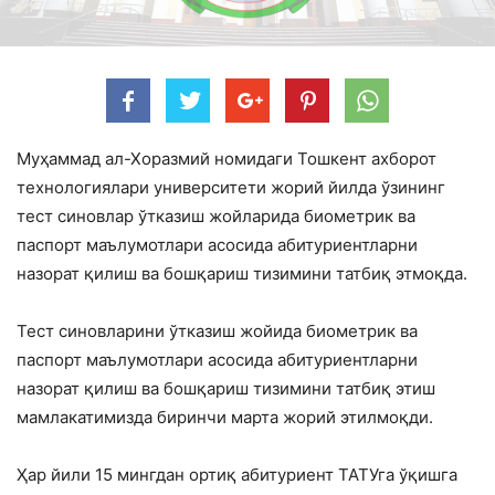
Муҳаммад ал-Хоразмий номидаги Тошкент ахборот
технологиялари университети жорий йилда ўзининг
тест синовлар ўтказиш жойларида биометрик ва
паспорт маълумотлари асосида абитуриентларни
назорат қилиш ва бошқариш тизимини татбиқ этмоқда.
Тест синовларини ўтказиш жойида биометрик ва
паспорт маълумотлари асосида абитуриентларни
назорат қилиш ва бошқариш тизимини татбиқ этиш
мамлакатимизда биринчи марта жорий этилмоқди.
Ҳар йили 15 мингдан ортиқ абитуриент ТАТУга ўқишга