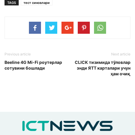
TAGS
тест синовлари
Previous article
Next article
Beeline 4G Mi-Fi роутерлар
CLICK тизимида тўловлар
сотувини бошлади
энди ЯТТ карталари учун
ҳам очиқ