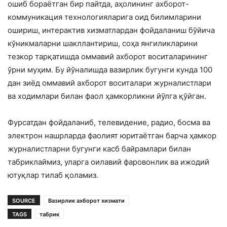
ошиб бораётган бир пайтда, аҳолининг ахборот-
коммуникация технологияларига оид билимларини
ошириш, интерактив хизматлардан фойдаланиш бўйича
кўникмаларни шакллантириш, соҳа янгиликларини
тезкор тарқатишда оммавий ахборот воситаларининг
ўрни муҳим. Бу йўналишда вазирлик бугунги кунда 100
дан зиёд оммавий ахборот воситалари журналистлари
ва ходимлари билан фаол ҳамкорликни йўлга қўйган.
Фурсатдан фойдаланиб, телевидение, радио, босма ва
электрон нашрларда фаолият юритаётган барча ҳамкор
журналистларни бугунги касб байрамлари билан
табриклаймиз, уларга оилавий фаровонлик ва ижодий
ютуқлар тилаб қоламиз.
SOURCE
Вазирлик ахборот хизмати
TAGS
табрик