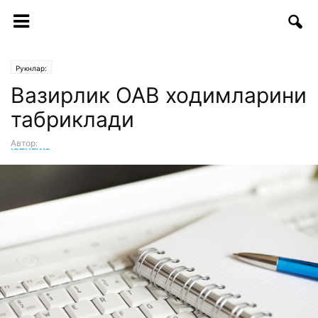
Рукнлар:
Вазирлик ОАВ ходимларини
табриклади
Автор:
ICTNEWS таҳририяти
-
27.06.2017 | 17:42