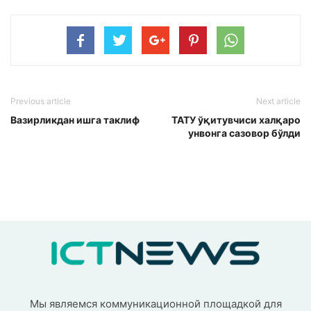
Previous article
Next article
Вазирликдан ишга таклиф
ТАТУ ўқитувчиси халқаро
унвонга сазовор бўлди
Мы являемся коммуникационной площадкой для