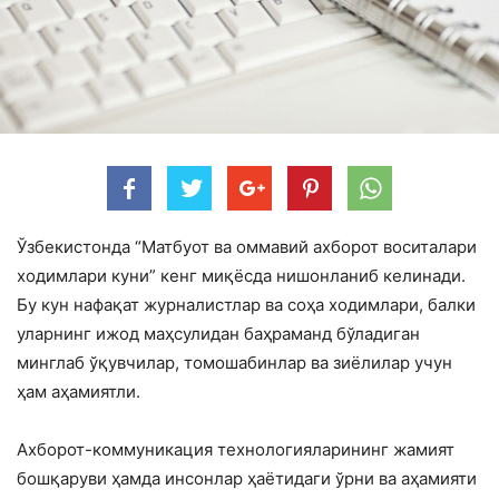
Ўзбекистонда “Матбуот ва оммавий ахборот воситалари
ходимлари куни” кенг миқёсда нишонланиб келинади.
Бу кун нафақат журналистлар ва соҳа ходимлари, балки
уларнинг ижод маҳсулидан баҳраманд бўладиган
минглаб ўқувчилар, томошабинлар ва зиёлилар учун
ҳам аҳамиятли.
Ахборот-коммуникация технологияларининг жамият
бошқаруви ҳамда инсонлар ҳаётидаги ўрни ва аҳамияти