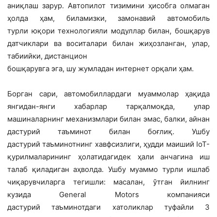
аниқлаш зарур. Автопилот тизимини ҳисобга олмаган
ҳолда ҳам, биламизки, замонавий автомобиль
турли юқори технологияли модуллар билан, бошқарув
датчиклари ва воситалари билан жиҳозланган, улар,
табиийки, дистанцион
бошқарувга эга, шу жумладан интернет орқали ҳам.
Борган сари, автомобиллардаги муаммолар ҳақида
янгидан-янги хабарлар тарқалмоқда, улар
машиналарнинг механизмлари билан эмас, балки, айнан
дастурий таъминот билан боғлиқ. Ушбу
дастурий таъминотнинг хавфсизлиги, ҳудди маиший IoT-
қурилмаларининг ҳолатидагидек ҳали анчагина иш
талаб қиладиган аҳволда. Ушбу муаммо турли ишлаб
чиқарувчиларга тегишли: масалан, ўтган йилнинг
кузида General Motors компанияси
дастурий таъминотдаги хатоликлар туфайли 3