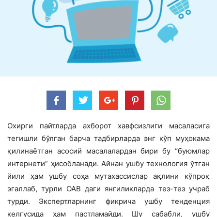
Охирги пайтларда ахборот хавфсизлиги масаласига
тегишли бўлган барча тадбирларда энг кўп муҳокама
қилинаётган асосий масалалардан бири бу “буюмлар
интернети” ҳисобланади. Айнан ушбу технология ўтган
йили ҳам ушбу соҳа мутахассислар ақлини кўпроқ
эгаллаб, турли ОАВ даги янгиликларда тез-тез учраб
турди. Экспертларнинг фикрича ушбу тенденция
келгусида ҳам пастламайди. Шу сабабли, ушбу