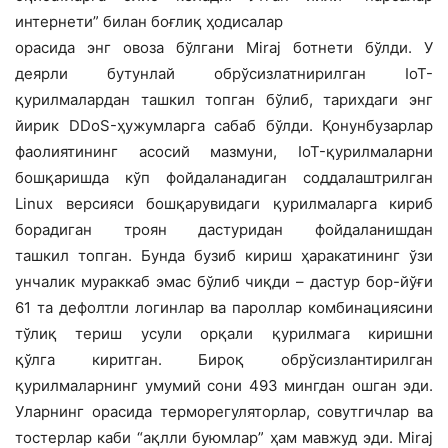
интернети” билан боғлиқ ҳодисалар
орасида энг овоза бўлгани Miraj ботнети бўлди. У
деярли бутунлай обрўсизлатнирилган IoT-
қурилмалардан ташкил топган бўлиб, тарихдаги энг
йирик DDoS-ҳужумларга сабаб бўлди. Қонунбузарлар
фаолиятининг асосий мазмуни, IoT-қурилмаларни
бошқаришда кўп фойдаланадиган соддалаштрилган
Linux версияси бошқарувидаги қурилмаларга кириб
борадиган троян дастуридан фойдаланишдан
ташкил топган. Бунда бузиб кириш ҳаракатининг ўзи
унчалик мураккаб эмас бўлиб чиқди – дастур бор-йўғи
61 та дефолтли логинлар ва пароллар комбинациясини
тўлиқ териш усули орқали қурилмага киришни
қўлга киритган. Бироқ обрўсизлантирилган
қурилмаларнинг умумий сони 493 мингдан ошган эди.
Уларнинг орасида терморегуляторлар, совутгичлар ва
тостерлар каби “ақлли буюмлар” ҳам мавжуд эди. Miraj