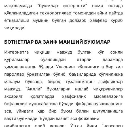
мақоламизда “буюмлар интернети” номи остида
қўлланиладиган технологиялар томонидан айни пайтда
етказилиши мумкин бўлган долзарб хавфлар кўриб
чиқилади.
БОТНЕТЛАР ВА ЗАИФ МАИШИЙ БУЮМЛАР
Интернетга чиқиши мавжуд бўлган кўп сонли
қурилмалар бузилишдан етарли даражада
ҳимояланмаган бўлади. Уларнинг кўпчилигига бир хил
пароллар ўрнатилган бўлиб, баъзиларида кўпчиликка
маълум бўлсада, бироқ тузатилмаган заифликлар
мавжуд. “Ақлли” буюмларни ишлаб чиқарувчилар
аксарият ҳолатларда хавфсизлик масалаларига
бефарқлик муносабатида бўлади, фойдаланувчиларнинг
эса, уйидаги ҳар бир буюм билан шуғулланишга
вақти бўлмайди. Бундай вазият эса фожеавий
оқибатларга олиб келади. Ўтган йили “нарсалар