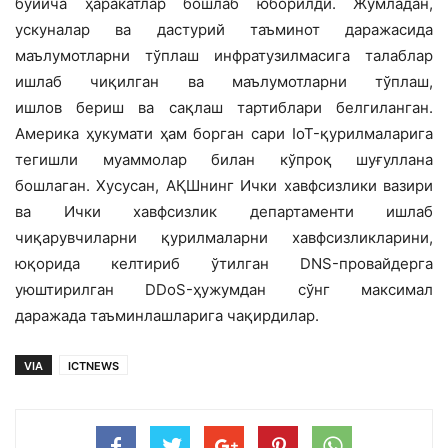
бўйича ҳаракатлар бошлаб юборилди. Жумладан,
ускуналар ва дастурий таъминот даражасида
маълумотларни тўплаш инфратузилмасига талаблар
ишлаб чиқилган ва маълумотларни тўплаш,
ишлов бериш ва сақлаш тартиблари белгиланган.
Америка ҳукумати ҳам борган сари IoT-қурилмаларига
тегишли муаммолар билан кўпроқ шуғуллана
бошлаган. Хусусан, АҚШнинг Ички хавфсизлики вазири
ва Ички хавфсизлик департаменти ишлаб
чиқарувчиларни қурилмаларни хавфсизликларини,
юқорида келтириб ўтилган DNS-провайдерга
уюштирилган DDoS-ҳужумдан сўнг максимал
даражада таъминлашларига чақирдилар.
VIA
ICTNEWS