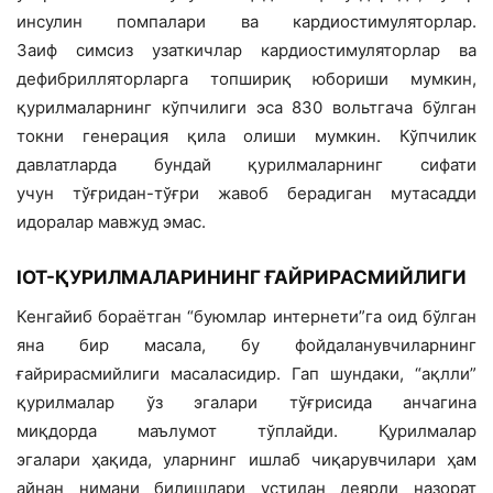
инсулин помпалари ва кардиостимуляторлар.
Заиф симсиз узаткичлар кардиостимуляторлар ва
дефибрилляторларга топшириқ юбориши мумкин,
қурилмаларнинг кўпчилиги эса 830 вольтгача бўлган
токни генерация қила олиши мумкин. Кўпчилик
давлатларда бундай қурилмаларнинг сифати
учун тўғридан-тўғри жавоб берадиган мутасадди
идоралар мавжуд эмас.
IOT-ҚУРИЛМАЛАРИНИНГ ҒАЙРИРАСМИЙЛИГИ
Кенгайиб бораётган “буюмлар интернети”га оид бўлган
яна бир масала, бу фойдаланувчиларнинг
ғайрирасмийлиги масаласидир. Гап шундаки, “ақлли”
қурилмалар ўз эгалари тўғрисида анчагина
миқдорда маълумот тўплайди. Қурилмалар
эгалари ҳақида, уларнинг ишлаб чиқарувчилари ҳам
айнан нимани билишлари устидан деярли назорат