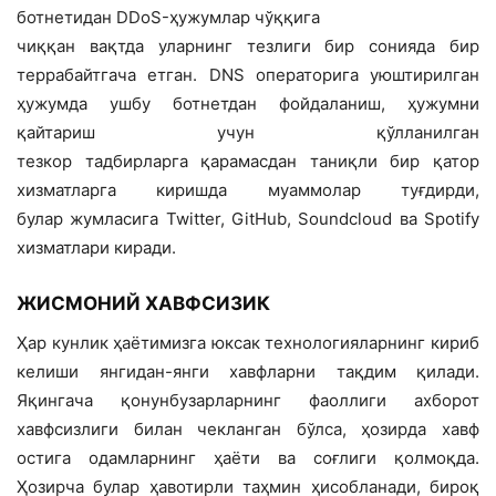
ботнетидан DDoS-ҳужумлар чўққига
чиққан вақтда уларнинг тезлиги бир сонияда бир
террабайтгача етган. DNS операторига уюштирилган
ҳужумда ушбу ботнетдан фойдаланиш, ҳужумни
қайтариш учун қўлланилган
тезкор тадбирларга қарамасдан таниқли бир қатор
хизматларга киришда муаммолар туғдирди,
булар жумласига Twitter, GitHub, Soundcloud ва Spotify
хизматлари киради.
ЖИСМОНИЙ ХАВФСИЗИК
Ҳар кунлик ҳаётимизга юксак технологияларнинг кириб
келиши янгидан-янги хавфларни тақдим қилади.
Яқингача қонунбузарларнинг фаоллиги ахборот
хавфсизлиги билан чекланган бўлса, ҳозирда хавф
остига одамларнинг ҳаёти ва соғлиги қолмоқда.
Ҳозирча булар ҳавотирли таҳмин ҳисобланади, бироқ