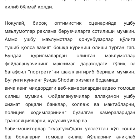
қилиб бўлмай қолди.
Ноқулай, бироқ оптимистик сценарийда ушбу
маълумотлар реклама берувчиларга сотилиши мумкин.
Аммо ушбу маълумотлар қонунбузарлар қўлига
тушиб қолса вазият бошқа кўриниш олиши турган гап.
Бундай қурилмалардан олинган маълумотлар
фойдаланувчининг максимал даражадаги тўлиқ ва
батафсил “портрети”ни шакллантириб бериши мумкин.
Бугунги куннинг ўзида Shodan хизмати ёрдамида
анча кенг миқдордаги веб-камералардан видео томоша
қилиш мумкин. Фойдаланувчилар аллақачон ушбу
хизмат орқали банклар, коллеж ва мактабларни,
полиция ходимларининг бузилган камераларидан
трансляцияларни, хусусий уйлар ва
бэби-мониторлар “кузатуви”даги ухлаётган кўп сонли
ёш болаларни томоша қилиш йўлларини аниқлаб