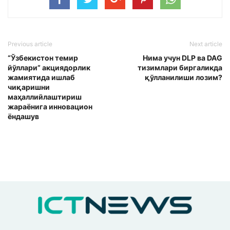
Previous article
Next article
“Ўзбекистон темир
Нима учун DLP ва DAG
йўллари” акциядорлик
тизимлари биргаликда
жамиятида ишлаб
қўлланилиши лозим?
чиқаришни
маҳаллийлаштириш
жараёнига инновацион
ёндашув