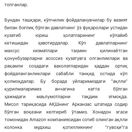
топганлар.
Бундан ташқари, кўпчилик фойдаланувчилар бу вазият
билан боғлиқ бўлган давлатнинг ўз фуқаролари устидан
кузатиб юриш ҳолатларининг кўпайиб
кетишидан ҳавотирдалар. Кўп давлатларнинг
махсус хизматлари таҳмин қилинаётган
қонунбузарларни асоссиз кузатувга олганликлари ва
рақамли соҳадаги ваколатларидан ҳаддан ортиқ
фойдаланганликлари сабабли танқид остида кўп
қолмоқдалар. Бу борада уйларимиздаги “ақлли”
қурилмаларимиз анчагина катта бўлган
ҳажмдаги маълумотларни тақдим этмоқда.
Мисол тариқасида АҚШнинг Арканзас штатида содир
бўлган воқеани келтириб ўтамиз. Хонадон эгаси
томонидан Amazon компаниясидан сотиб олинган ақлли
колонка мудхиш қотилликнинг “гувоҳи”га