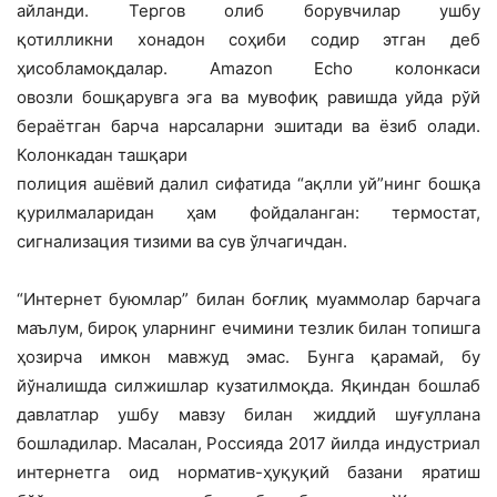
айланди. Тергов олиб борувчилар ушбу
қотилликни хонадон соҳиби содир этган деб
ҳисобламоқдалар. Amazon Echo колонкаси
овозли бошқарувга эга ва мувофиқ равишда уйда рўй
бераётган барча нарсаларни эшитади ва ёзиб олади.
Колонкадан ташқари
полиция ашёвий далил сифатида “ақлли уй”нинг бошқа
қурилмаларидан ҳам фойдаланган: термостат,
сигнализация тизими ва сув ўлчагичдан.
“Интернет буюмлар” билан боғлиқ муаммолар барчага
маълум, бироқ уларнинг ечимини тезлик билан топишга
ҳозирча имкон мавжуд эмас. Бунга қарамай, бу
йўналишда силжишлар кузатилмоқда. Яқиндан бошлаб
давлатлар ушбу мавзу билан жиддий шуғуллана
бошладилар. Масалан, Россияда 2017 йилда индустриал
интернетга оид норматив-ҳуқуқий базани яратиш