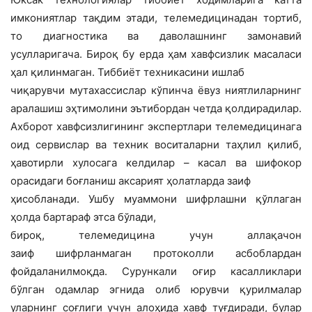
имкониятлар тақдим этади, телемедицинадан тортиб,
то диагностика ва даволашнинг замонавий
усулларигача. Бироқ бу ерда ҳам хавфсизлик масаласи
ҳал қилинмаган. Тиббиёт техникасини ишлаб
чиқарувчи мутахассислар кўпинча ёвуз ниятлиларнинг
аралашиш эҳтимолини эътибордан четда қолдирадилар.
Ахборот хавфсизлигининг экспертлари телемедицинага
оид сервислар ва техник воситаларни таҳлил қилиб,
ҳавотирли хулосага келдилар – касал ва шифокор
орасидаги боғланиш аксарият ҳолатларда заиф
ҳисобланади. Ушбу муаммони шифрлашни қўллаган
ҳолда бартараф этса бўлади,
бироқ, телемедицина учун аллақачон
заиф шифрланмаган протоколли асбоблардан
фойдаланилмоқда. Сурункали оғир касалликлари
бўлган одамлар эгнида олиб юрувчи қурилмалар
уларнинг соғлиги учун алоҳида хавф туғдиради, булар