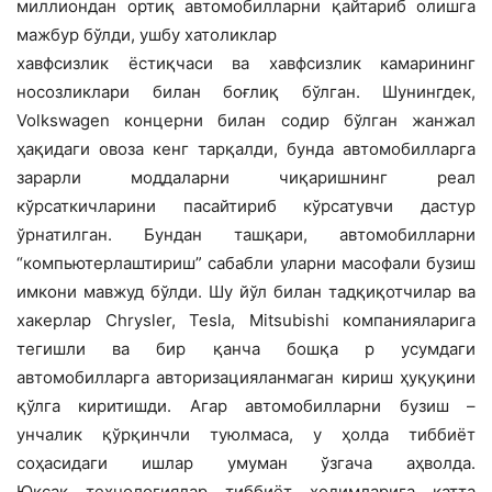
миллиондан ортиқ автомобилларни қайтариб олишга
мажбур бўлди, ушбу хатоликлар
хавфсизлик ёстиқчаси ва хавфсизлик камарининг
носозликлари билан боғлиқ бўлган. Шунингдек,
Volkswagen концерни билан содир бўлган жанжал
ҳақидаги овоза кенг тарқалди, бунда автомобилларга
зарарли моддаларни чиқаришнинг реал
кўрсаткичларини пасайтириб кўрсатувчи дастур
ўрнатилган. Бундан ташқари, автомобилларни
“компьютерлаштириш” сабабли уларни масофали бузиш
имкони мавжуд бўлди. Шу йўл билан тадқиқотчилар ва
хакерлар Chrysler, Tesla, Mitsubishi компанияларига
тегишли ва бир қанча бошқа р усумдаги
автомобилларга авторизацияланмаган кириш ҳуқуқини
қўлга киритишди. Агар автомобилларни бузиш –
унчалик қўрқинчли туюлмаса, у ҳолда тиббиёт
соҳасидаги ишлар умуман ўзгача аҳволда.
Юксак технологиялар тиббиёт ходимларига катта