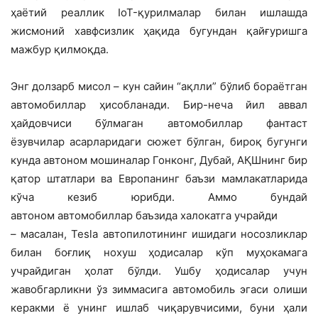
ҳаётий реаллик IoT-қурилмалар билан ишлашда
жисмоний хавфсизлик ҳақида бугундан қайғуришга
мажбур қилмоқда.
Энг долзарб мисол – кун сайин “ақлли” бўлиб бораётган
автомобиллар ҳисобланади. Бир-неча йил аввал
ҳайдовчиси бўлмаган автомобиллар фантаст
ёзувчилар асарларидаги сюжет бўлган, бироқ бугунги
кунда автоном мошиналар Гонконг, Дубай, АҚШнинг бир
қатор штатлари ва Европанинг баъзи мамлакатларида
кўча кезиб юрибди. Аммо бундай
автоном автомобиллар баъзида халокатга учрайди
– масалан, Tesla автопилотининг ишидаги носозликлар
билан боғлиқ нохуш ҳодисалар кўп муҳокамага
учрайдиган ҳолат бўлди. Ушбу ҳодисалар учун
жавобгарликни ўз зиммасига автомобиль эгаси олиши
керакми ё унинг ишлаб чиқарувчисими, буни ҳали