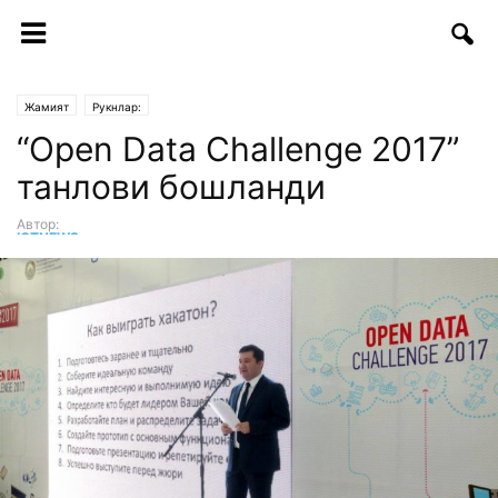
Жамият
Рукнлар:
“Open Data Challenge 2017”
танлови бошланди
Автор:
ICTNEWS таҳририяти
-
29.11.2017 | 15:12