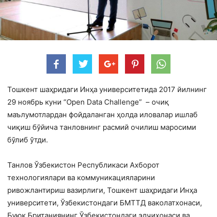
Тошкент шаҳридаги Инҳа университетида 2017 йилнинг
29 ноябрь куни “Open Data Challenge” – очиқ
маълумотлардан фойдаланган ҳолда иловалар ишлаб
чиқиш бўйича танловнинг расмий очилиш маросими
бўлиб ўтди.
Танлов Ўзбекистон Республикаси Ахборот
технологиялари ва коммуникацияларини
ривожлантириш вазирлиги, Тошкент шаҳридаги Инҳа
университети, Ўзбекистондаги БМТТД ваколатхонаси,
Буюк Британиянинг Ўзбекистондаги элчихонаси ва