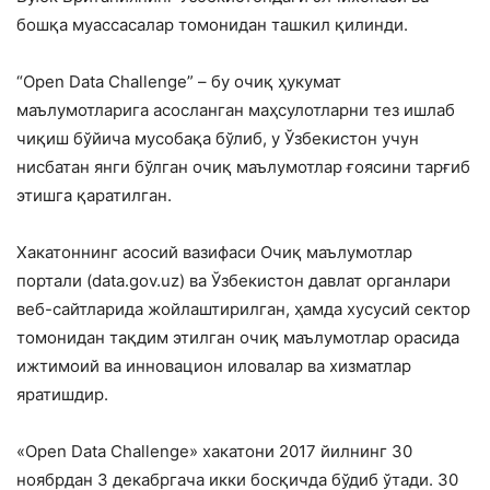
бошқа муассасалар томонидан ташкил қилинди.
“Open Data Challenge” – бу очиқ ҳукумат
маълумотларига асосланган маҳсулотларни тез ишлаб
чиқиш бўйича мусобақа бўлиб, у Ўзбекистон учун
нисбатан янги бўлган очиқ маълумотлар ғоясини тарғиб
этишга қаратилган.
Хакатоннинг асосий вазифаси Очиқ маълумотлар
портали (data.gov.uz) ва Ўзбекистон давлат органлари
веб-сайтларида жойлаштирилган, ҳамда хусусий сектор
томонидан тақдим этилган очиқ маълумотлар орасида
ижтимоий ва инновацион иловалар ва хизматлар
яратишдир.
«Open Data Challenge» хакатони 2017 йилнинг 30
ноябрдан 3 декабргача икки босқичда бўдиб ўтади. 30