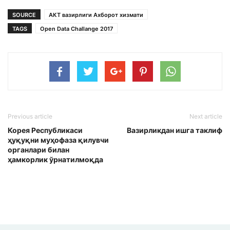
SOURCE
АКТ вазирлиги Ахборот хизмати
TAGS
Open Data Challange 2017
Previous article
Next article
Корея Республикаси
Вазирликдан ишга таклиф
ҳуқуқни муҳофаза қилувчи
органлари билан
ҳамкорлик ўрнатилмоқда