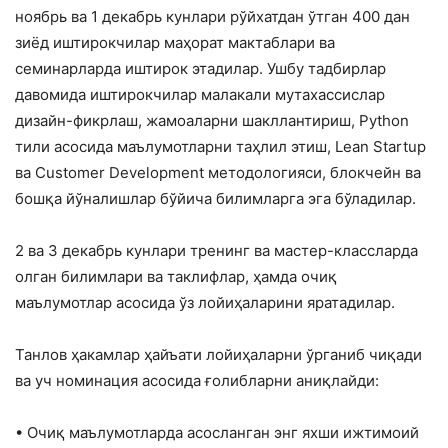
ноябрь ва 1 декабрь кунлари рўйхатдан ўтган 400 дан
зиёд иштирокчилар маҳорат мактаблари ва
семинарларда иштирок этадилар. Ушбу тадбирлар
давомида иштирокчилар малакали мутахассислар
дизайн-фикрлаш, жамоаларни шакллантириш, Python
тили асосида маълумотларни таҳлил этиш, Lean Startup
ва Customer Development методологияси, блокчейн ва
бошқа йўналишлар бўйича билимларга эга бўладилар.
2 ва 3 декабрь кунлари тренинг ва мастер-классларда
олган билимлари ва таклифлар, ҳамда очиқ
маълумотлар асосида ўз лойиҳаларини яратадилар.
Танлов ҳакамлар ҳайъати лойиҳаларни ўрганиб чиқади
ва уч номинация асосида ғолибларни аниқлайди:
• Очиқ маълумотларда асосланган энг яхши ижтимоий