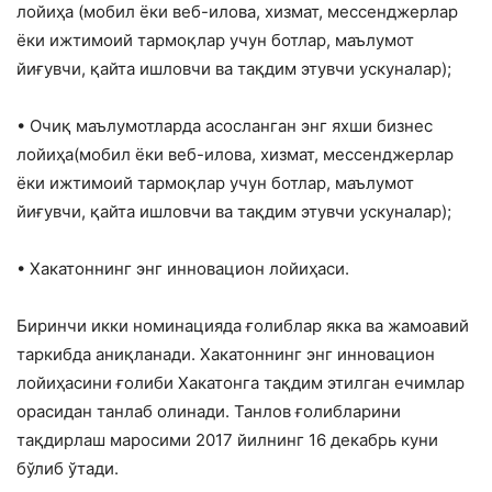
лойиҳа (мобил ёки веб-илова, хизмат, мессенджерлар
ёки ижтимоий тармоқлар учун ботлар, маълумот
йиғувчи, қайта ишловчи ва тақдим этувчи ускуналар);
• Очиқ маълумотларда асосланган энг яхши бизнес
лойиҳа(мобил ёки веб-илова, хизмат, мессенджерлар
ёки ижтимоий тармоқлар учун ботлар, маълумот
йиғувчи, қайта ишловчи ва тақдим этувчи ускуналар);
• Хакатоннинг энг инновацион лойиҳаси.
Биринчи икки номинацияда ғолиблар якка ва жамоавий
таркибда аниқланади. Хакатоннинг энг инновацион
лойиҳасини ғолиби Хакатонга тақдим этилган ечимлар
орасидан танлаб олинади. Танлов ғолибларини
тақдирлаш маросими 2017 йилнинг 16 декабрь куни
бўлиб ўтади.