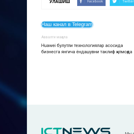
УЛАШИШ
Facebook
Twitter
Наш канал в Telegram
Аввалги мақола
Huawei булутли технологиялар асосида
бизнесга янгича ёндашувни таклиф қилмоқд
Мы 