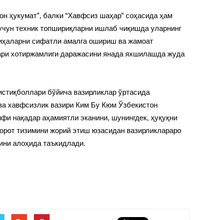
н ҳукумат”, балки “Хавфсиз шаҳар” соҳасида ҳам
учун техник топшириқларни ишлаб чиқишда уларнинг
йиҳаларни сифатли амалга ошириш ва жамоат
ари хотиржамлиги даражасини янада яхшилашда жуда
истиқболлари бўйича вазирликлар ўртасида
ва хавфсизлик вазири Ким Бу Кюм Ўзбекистон
фи нақадар аҳамиятли эканини, шунингдек, ҳуқуқни
орот тизимини жорий этиш юзасидан вазирликлараро
ини алоҳида таъкидлади.