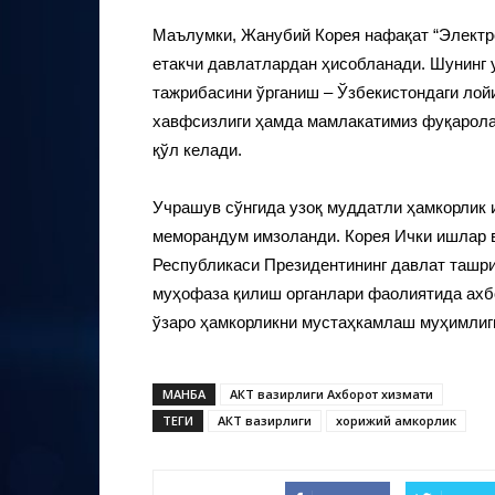
Маълумки, Жанубий Корея нафақат “Электро
етакчи давлатлардан ҳисобланади. Шунинг 
тажрибасини ўрганиш – Ўзбекистондаги ло
хавфсизлиги ҳамда мамлакатимиз фуқарол
қўл келади.
Учрашув сўнгида узоқ муддатли ҳамкорлик 
меморандум имзоланди. Корея Ички ишлар 
Республикаси Президентининг давлат ташри
муҳофаза қилиш органлари фаолиятида ахб
ўзаро ҳамкорликни мустаҳкамлаш муҳимлиг
МАНБА
АКТ вазирлиги Ахборот хизмати
ТЕГИ
АКТ вазирлиги
хорижий ҳамкорлик