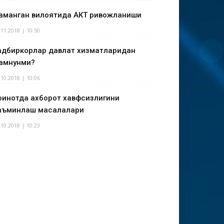
аманган вилоятида АКТ ривожланиши
.11.2018 | 10:50
адбиркорлар давлат хизматларидан
амнунми?
.10.2018 | 10:06
оинотда ахборот хавфсизлигини
аъминлаш масалалари
.10.2018 | 10:23