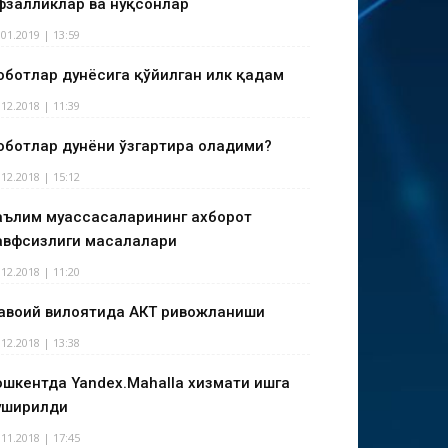
фзалликлар ва нуқсонлар
.01.2019 | 13:59
оботлар дунёсига қўйилган илк қадам
.12.2018 | 11:39
оботлар дунёни ўзгартира оладими?
.12.2018 | 15:12
аълим муассасаларининг ахборот
авфсизлиги масалалари
.12.2018 | 11:20
авоий вилоятида АКТ ривожланиши
.12.2018 | 13:38
ошкентда Yandex.Mahalla хизмати ишга
уширилди
.11.2018 | 17:45