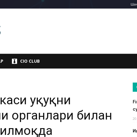
Шан
АР
CIO CLUB
каси ҳуқуқни
F
су
чи органлари билан
20
тилмоқда
И