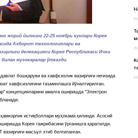
Н
09
Т
г жорий йилнинг 22-25 ноябрь кунлари Корея
м
асида Ахборот технологиялари ва
29
ирлиги делегацияси Корея Республикаси Ички
 билан музокаралар ўтказди.
К
т
 давлат бошқаруви ва хавфсизлик вазирлиги негизида
24
моат хавфсизлигини таъминлашга йўналтирилган.
ар” концепцияларини амалга оширишда “Электрон
бланади.
и ҳамкорлик истиқболлари муҳокама қилинди. Асосий
оширишда Корея тажрибасини ўрганишга қаратилди.
 вазирлиги масъул этиб белгиланган.