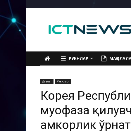
ICTNEWS
РУКНЛАР
МАҚОЛАЛ
Давлат
Рукнлар:
Корея Республи
муҳофаза қилув
ҳамкорлик ўрна