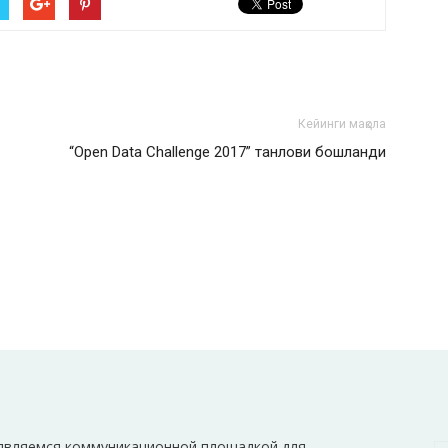
Кейинги мақола
“Open Data Challenge 2017” танлови бошланди
а
являемся коммуникационной площадкой для