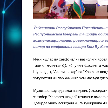
Ўзбекистон Республикаси Президентинин
Республикасига буюрган ташрифи доир
коммуникацияларини ривожлантириш ваз
ишлар ва хавфсизлик вазири Ким Бу Кюм
Ички ишлар ва хавфсизлик вазирлиги Корея
ташкил қилинган бўлиб, унинг фаолияти жа
Шунингдек, “Ақлли шаҳар” ва “Хавфсиз шаҳ
ҳукумат”ни ишлаб чиқишга ҳам масъул ҳисо
Музокара вақтида икки вазирлик ўртасидаг
эътибор “Хавфсиз шаҳар” тизимини амалга 
Ҳозирда ушбу лойиҳани ишга туширишга АКТ