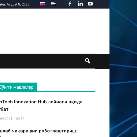
ба, Avgust 8, 2026
Сўнгги мақолалар
inTech Innovation Hub лойиҳаси ҳақида
ҳбат
.09.2021 | 09:30
шлаб чиқаришни роботлаштириш: