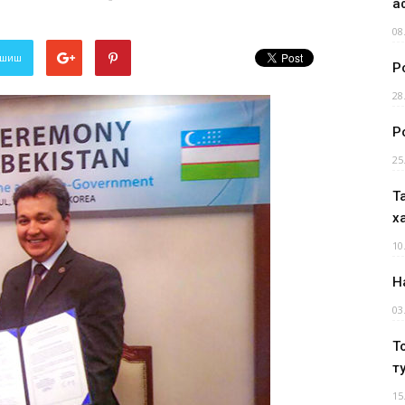
а
08
лашиш
Р
28
Р
25
Т
х
10
Н
03
Т
т
15