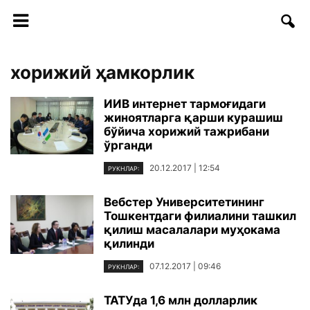
хорижий ҳамкорлик
ИИВ интернет тармоғидаги
жиноятларга қарши курашиш
бўйича хорижий тажрибани
ўрганди
20.12.2017 | 12:54
РУКНЛАР:
Вебстер Университетининг
Тошкентдаги филиалини ташкил
қилиш масалалари муҳокама
қилинди
07.12.2017 | 09:46
РУКНЛАР:
ТАТУда 1,6 млн долларлик