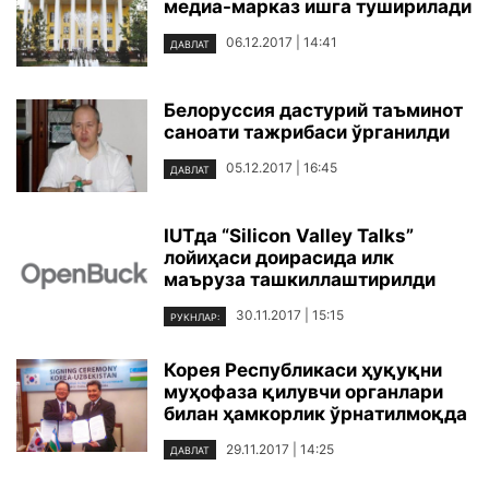
медиа-марказ ишга туширилади
06.12.2017 | 14:41
ДАВЛАТ
Белоруссия дастурий таъминот
саноати тажрибаси ўрганилди
05.12.2017 | 16:45
ДАВЛАТ
IUTда “Silicon Valley Talks”
лойиҳаси доирасида илк
маъруза ташкиллаштирилди
30.11.2017 | 15:15
РУКНЛАР:
Корея Республикаси ҳуқуқни
муҳофаза қилувчи органлари
билан ҳамкорлик ўрнатилмоқда
29.11.2017 | 14:25
ДАВЛАТ