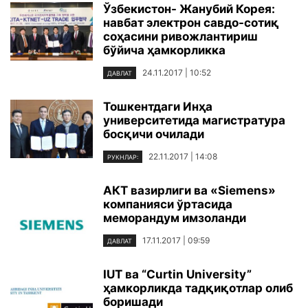
Ўзбекистон- Жанубий Корея:
навбат электрон савдо-сотиқ
соҳасини ривожлантириш
бўйича ҳамкорликка
24.11.2017 | 10:52
ДАВЛАТ
Тошкентдаги Инҳа
университетида магистратура
босқичи очилади
22.11.2017 | 14:08
РУКНЛАР:
АКТ вазирлиги ва «Siemens»
компанияси ўртасида
меморандум имзоланди
17.11.2017 | 09:59
ДАВЛАТ
IUT ва “Curtin University”
ҳамкорликда тадқиқотлар олиб
боришади