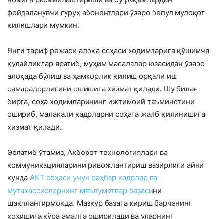
фойдаланувчи гуруҳ абонентлари ўзаро бепул мулоқот
қилишлари мумкин.
Янги тариф режаси алоқа соҳаси ходимларига қўшимча
қулайликлар яратиб, муҳим масалалар юзасидан ўзаро
алоқада бўлиш ва ҳамкорлик қилиш орқали иш
самарадорлигини ошишига хизмат қилади. Шу билан
бирга, соҳа ходимларининг ижтимоий таъминотини
ошириб, малакали кадрларни соҳага жалб қилинишига
хизмат қилади.
Эслатиб ўтамиз, Ахборот технологиялари ва
коммуникацияларини ривожлантириш вазирлиги айни
кунда
АКТ соҳаси учун раҳбар кадрлар ва
мутахассисларнинг маълумотлар базаси
ни
шакллантирмоқда. Мазкур базага кириш барчанинг
хоҳишига кўра амалга оширилади ва уларнинг