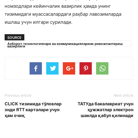
номзодлари кейинчалик вазирлик ҳамда унинг
тизимидаги муассасалардаги раҳбар лавозимларда
ишлаш учун илгари сурилади.
SOURCE
Ахборот технологиялари ва коммуникацияларини ривожлантириш
вазирлиги
Previous article
Next article
CLICK тизимида тўловлар
ТАТУда бакалавриат учун
энди ЯТТ карталари учун
ҳужжатлар электрон
ҳам очиқ
шаклда қабул қилинади