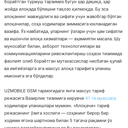
бораётган турмуш тарзимиз бугун ҳар дақиқа, ҳар
жойда алоқада бўлишни тақозо қилмоқда. Бу эса
алоқанинг мавжудлиги ва сифати учун жавобгар бўлган
алоқачилар, соҳа ходимлари зиммасига юкланадиган
вазифа. Ўз навбатида, уларнинг ўзлари учун ҳам сифатли
ва ишончли алоқа хизматлари — аҳамиятли масала. Шу
муносабат билан, ахборот технологиялари ва
коммуникацияларини ривожлантириш соҳаси тизимида
фаолият олиб бораётган мутахассислар нисбатан қулай
ва имтиёзларга эга махсус алоқа тарифига уланиш
имконига эга бўлдилар.
UZMOBILE GSM тармоғидаги янги махсус тариф
режасига Вазирлик тизимига кирувчи
41 та муассаса
ходимлари уланишлари мумкин. «Алоқачи» тариф
режасининг ўзига хослиги — соҳанинг бирор бир
ходими ягона шартнома билан 5 тагача рақамни ўз
номига расмийлаштириши ва бу рақамлардан