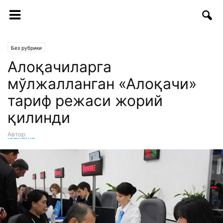
Без рубрики
Алоқачиларга
мўлжалланган «Алоқачи»
тариф режаси жорий
қилинди
Автор:
ICTNEWS таҳририяти
-
30.05.2017 | 15:36