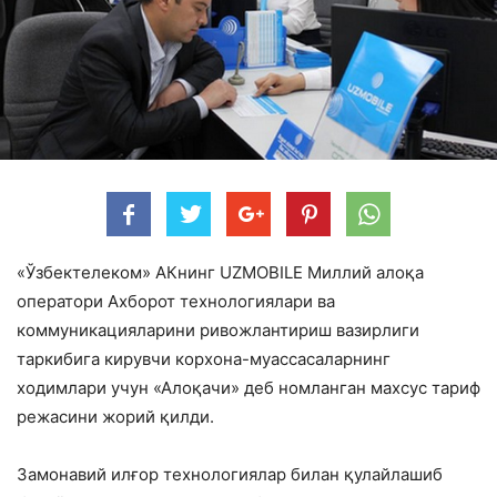
«Ўзбектелеком» АКнинг UZMOBILE Миллий алоқа
оператори Ахборот технологиялари ва
коммуникацияларини ривожлантириш вазирлиги
таркибига кирувчи корхона-муассасаларнинг
ходимлари учун «Алоқачи» деб номланган махсус тариф
режасини жорий қилди.
Замонавий илғор технологиялар билан қулайлашиб