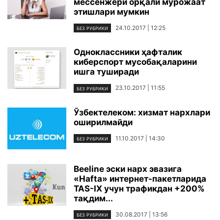
мессенжери орқали мурожаат
этишлари мумкин
24.10.2017 | 12:25
БЕЗ РУБРИКИ
Одноклассники ҳафталик
киберспорт мусобақаларини
ишга туширади
23.10.2017 | 11:55
БЕЗ РУБРИКИ
Ўзбектелеком: хизмат нархлари
оширилмайди
11.10.2017 | 14:30
БЕЗ РУБРИКИ
Beeline эски нарх эвазига
«Hafta» интернет-пакетларида
TAS-IX учун трафикдан +200%
тақдим...
30.08.2017 | 13:56
БЕЗ РУБРИКИ