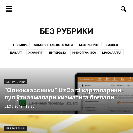
БЕЗ РУБРИКИ
IT В МИРЕ
АХБОРОТ ХАВФСИЗЛИГИ
БЕЗ РУБРИКИ
БИЗНЕС
ДАВЛАТ
ЖАМИЯТ
ИНТЕРВЬЮ
ИНФОГРАФИКА
МАҚОЛАЛАР
ОБРАЗОВАНИЕ
РУКНЛАР:
САҲИФАЛАР
СОФТ/ИНТЕРНЕТ
СТАРТАП
СТАТЬИ
ТАДБИРЛАР
ТАЪЛИМ
ТЕЛЕКОММУНИКАЦИЯ
ТЕХНОЛОГИИ
ТЕХНОЛОГИЯЛАР
ФИКРЛАР
БЕЗ РУБРИКИ
“Одноклассники” UzCard карталарини
пул ўтказмалари хизматига боғлади
21.09.2018 | 15:59
БЕЗ РУБРИКИ