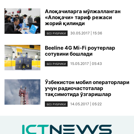
Алоқачиларга мўлжалланган
«Алоқачи» тариф режаси
жорий қилинди
30.05.2017 | 15:36
БЕЗ РУБРИКИ
Beeline 4G Mi-Fi роутерлар
сотувини бошлади
15.05.2017 | 05:43
БЕЗ РУБРИКИ
Ўзбекистон мобил операторлари
учун радиочастоталар
тақсимотида ўзгаришлар
14.05.2017 | 05:22
БЕЗ РУБРИКИ