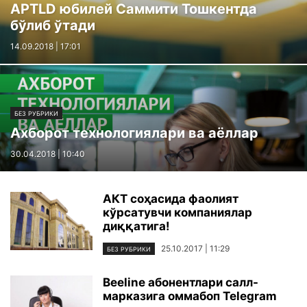
APTLD юбилей Саммити Тошкентда
бўлиб ўтади
14.09.2018 | 17:01
БЕЗ РУБРИКИ
Ахборот технологиялари ва аёллар
30.04.2018 | 10:40
АКТ соҳасида фаолият
кўрсатувчи компаниялар
диққатига!
25.10.2017 | 11:29
БЕЗ РУБРИКИ
Beeline абонентлари cалл-
марказига оммабоп Telegram