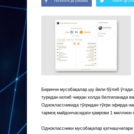
Facebook да улашиш
Twitter да у
Биринчи мусобақалар шу йили бўлиб ўтади.
туридан келиб чиққан холда белгиланади в
Одноклассникида тўғридан-тўғри эфирда на
тармоқ майдончасидаги қамрови 1 миллион
Одноклассники мусобақалар қатнашчилари 