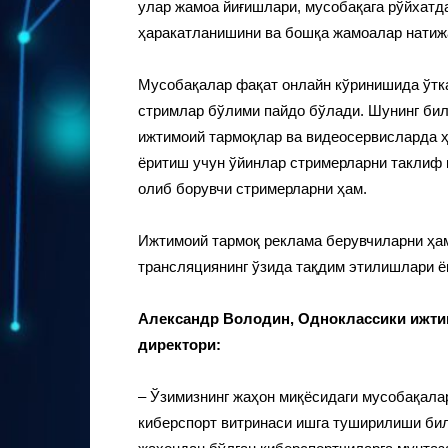
улар жамоа йиғишлари, мусобақага рўйхатд
ҳаракатланишини ва бошқа жамоалар натиж
Мусобақалар фақат онлайн кўринишида ўтка
стримлар бўлими пайдо бўлади. Шунинг бил
ижтимоий тармоқлар ва видеосервисларда 
ёритиш учун ўйинлар стримерларни таклиф
олиб борувчи стримерларни ҳам.
Ижтимоий тармоқ реклама берувчиларни ҳа
трансляциянинг ўзида тақдим этилишлари ё
Александр Володин, Одноклассики ижтим
директори:
– Ўзимизнинг жаҳон миқёсидаги мусобақала
киберспорт витринаси ишга туширилиши бил