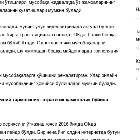
ан ўтишлари, мусобақа жадвалида ўз жамоаларининг
Н
аларини кузатишлари мумкин бўлади.
09
зилади. Бунинг учун видеовитринада актуал бўлган
Т
ан бирга трансляциялар нафақат ОКда, балки бошқа
м
ҳам бўлиб ўтади. Одноклассники мусобақаларни
29
 қилади, шу жумладан бошқа майдонларда трансляция
К
т
м мусобақаларга қўшишни режалатирган. Улар онлайн
24
ки мусобақанинг ҳомийси бўлишлари мумкин бўлади.
оий тармоғининг стратегик ҳамкорлик бўйича
р сериясини ўтказиш ғояси 2016 йилда ОКда
ан пайдо бўлди. Бир неча йил олдин интернетда бутун