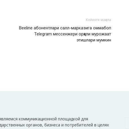
Кейинги мақола
Beeline абонентлари cалл-марказига оммабоп
Telegram мессенжери орқали мурожаат
этишлари мумкин
являемся коммуникационной площадкой для
дарственных органов, бизнеса и потребителей в целях