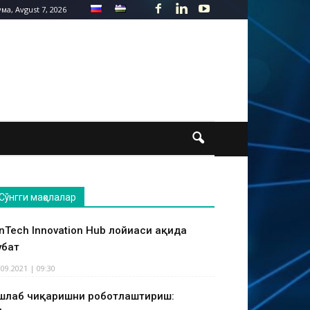
ма, Avgust 7, 2026
Сўнгги мақолалар
inTech Innovation Hub лойиҳаси ҳақида
ҳбат
.09.2021 | 09:30
шлаб чиқаришни роботлаштириш: