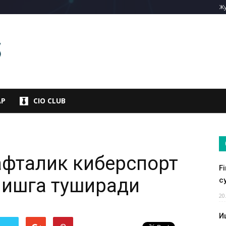
Жу
АР
CIO CLUB
афталик киберспорт
F
 ишга туширади
су
20
И