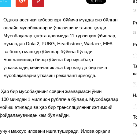
лашиш
а
08
Одноклассники киберспорт бўйича муддатсиз бўлган
Р
онлайн мусобақаларни ўтказишини эълон қилди.
28
Мусобақалар ҳафта давомида 11 турли ҳил ўйинлар,
жумладан Dota 2, PUBG, Hearthstone, Warface, FIFA
Р
ва бошқа машҳур ўйинлар бўйича бўлади.
25
Бошланишида бирор ўйинга бир мусобақа
Т
ўтказилади, кейинчалик эса бир вақтда бир неча
х
мусобақаларни ўтказиш режалаштирмоқда.
10
 Ҳар бир мусобақанинг соврин жамғармаси ўйин
Н
а 100 мингдан 1 миллион рублгача бўлади. Мусобақалар
03
мойиш этилади ва ҳар бир трансляциянинг ижтимоий
 фойдаланувчидан кам бўлмайди.
Т
т
учун махсус иловани ишга туширади. Илова орқали
15