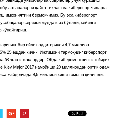
зам равишда унвонлар ва совринлар учун курашиш
ушбу анъаналарни қайта тиклаш ва киберспортчиларга
иш имкониятини бермоқчимиз. Бу эса киберспорт
усобақалар серияси муддатсиз бўлади, кейинги
р кўпайтириш.
арининг бир ойлик аудиторияси 4,7 миллион
5% 25 ёшдан кичик. Ижтимоий тармоқнинг киберспорт
ча бўлган эркаклардир. ОКда киберсмортнинг энг йирик
e Kiev Major 2017 намойиши 20 миллиондан ортиқ одам
эса майдончада 9,5 миллион киши тамоша қилишди.