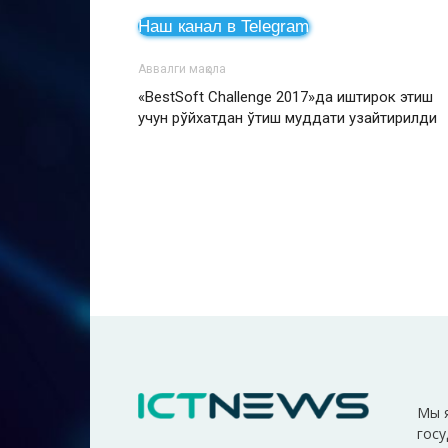
Наш канал в Telegram
Аввалги мақола
«BestSoft Challenge 2017»да иштирок этиш
учун рўйхатдан ўтиш муддати узайтирилди
Мы 
госу