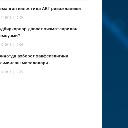
аманган вилоятида АКТ ривожланиши
.11.2018 | 10:50
адбиркорлар давлат хизматларидан
амнунми?
.10.2018 | 10:06
оинотда ахборот хавфсизлигини
аъминлаш масалалари
.10.2018 | 10:23