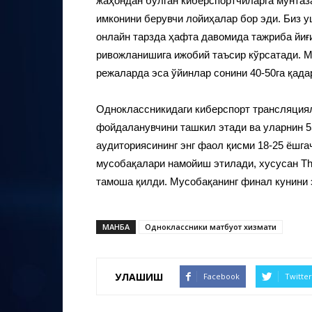
жаҳондан бўлган киберспортчиларга мунта
имконини берувчи лойиҳалар бор эди. Биз 
онлайн тарзда ҳафта давомида тажриба йиғ
ривожланишига ижобий таъсир кўрсатади. М
режаларда эса ўйинлар сонини 40-50га қада
Одноклассникидаги киберспорт трансляциял
фойдаланувчини ташкил этади ва уларнин 5
аудиториясининг энг фаол қисми 18-25 ёшга
мусобақалари намойиш этилади, хусусан Th
тамоша қилди. Мусобақанинг финал кунини 
МАНБА
Одноклассники матбуот хизмати
УЛАШИШ
Facebook
Twitter