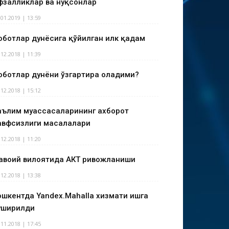
фзалликлар ва нуқсонлар
.01.2019 | 13:59
оботлар дунёсига қўйилган илк қадам
.12.2018 | 11:39
оботлар дунёни ўзгартира оладими?
.12.2018 | 15:12
аълим муассасаларининг ахборот
авфсизлиги масалалари
.12.2018 | 11:20
авоий вилоятида АКТ ривожланиши
.12.2018 | 13:38
ошкентда Yandex.Mahalla хизмати ишга
уширилди
.11.2018 | 17:45