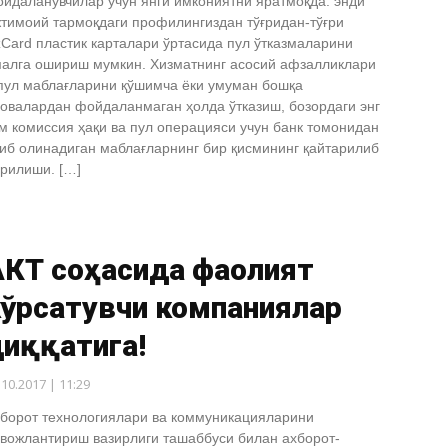
йдаланувчилар учун янги имкониятни яратмоқда: энди
тимоий тармоқдаги профилингиздан тўғридан-тўғри
Card пластик карталари ўртасида пул ўтказмаларини
алга ошириш мумкин. Хизматнинг асосий афзалликлари
пул маблағларини қўшимча ёки умуман бошқа
овалардан фойдаланмаган ҳолда ўтказиш, бозордаги энг
м комиссия ҳақи ва пул операцияси учун банк томонидан
иб олинадиган маблағларнинг бир қисмининг қайтарилиб
рилиши. […]
АКТ соҳасида фаолият
кўрсатувчи компаниялар
диққатига!
.10.2017 | 11:29
борот технологиялари ва коммуникацияларини
вожлантириш вазирлиги ташаббуси билан ахборот-