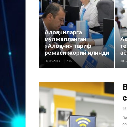
Алоқачиларга
мўлжалланган
А
«Алоқачи» тариф
те
режаси жорий қилинди
аё
30.05.2017 | 15:36
30.0
B
15
Be
со