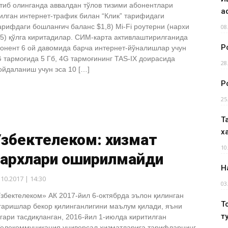
тиб олинганда аввалдан тўлов тизими абонентлари
а
илган интернет-трафик билан “Клик” тарифидаги
арифдаги бошланғич баланс $1,8) Mi-Fi роутерни (нархи
08
5) қўлга киритадилар. СИМ-карта активлаштирилганида
Р
онент 6 ой давомида барча интернет-йўналишлар учун
 тармоғида 5 Гб, 4G тармоғининг TAS-IX доирасида
28
йдаланиш учун эса 10 […]
Р
25
Т
х
Ўзбектелеком: хизмат
10
нархлари оширилмайди
Н
.10.2017 | 14:30
03
збектелеком» АК 2017-йил 6-октябрда эълон қилинган
Т
гаришлар бекор қилинганлигини маълум қилади, яъни
т
гари тасдиқланган, 2016-йил 1-июлда киритилган
елекоммуникация универсал хизматларига тарифларнинг