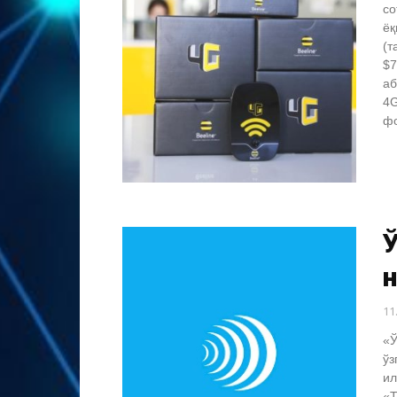
со
ёқ
(т
$7
аб
4G
фо
11
«Ў
ўз
ил
«Т