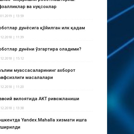
фзалликлар ва нуқсонлар
.01.2019 | 13:59
оботлар дунёсига қўйилган илк қадам
.12.2018 | 11:39
оботлар дунёни ўзгартира оладими?
.12.2018 | 15:12
аълим муассасаларининг ахборот
авфсизлиги масалалари
.12.2018 | 11:20
авоий вилоятида АКТ ривожланиши
.12.2018 | 13:38
ошкентда Yandex.Mahalla хизмати ишга
уширилди