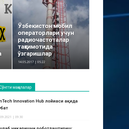
Ўзбекистон мобил
операторлари учун
радиочастоталар
тақсимотида
а
ўзгаришлар
14.05.2017 | 05:22
Сўнгги мақолалар
inTech Innovation Hub лойиҳаси ҳақида
ҳбат
.09.2021 | 09:30
шлаб чиқаришни роботлаштириш: