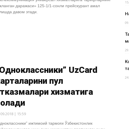
15
кланган даражаси» 125-1/1-сонли прейскурант амал
лишда давом этади.
Н
09
Т
м
29
К
“Одноклассники” UzCard
т
24
арталарини пул
ўтказмалари хизматига
оғлади
.09.2018 | 15:59
дноклассники” ижтимоий тармоғи Ўзбекистонлик