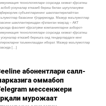
ммуникация технологиялари соҳасида хизмат кўрсатиш
 асбоб-ускуналар етказиб бериш билан шуғулланувчи
дбиркорлик субъектларининг шакллантирилаётган
ълумотлар базасини тўлдирмоқда. Мазкур маълумотлар
засини шакллантиришдан кўзланган мақсад – АКТ
ҳасида фаолият кўрсатувчи компанияларни ахборот-
ммуникация технологиялари соҳасида хизмат кўрсатиш
 ускуналар етказиб беришга оид тендерлардаги кенг
тирокларни таъминлашдан иборат. Мазкур маълумотлар
засида […]
eeline абонентлари cалл-
марказига оммабоп
Telegram мессенжери
орқали мурожаат