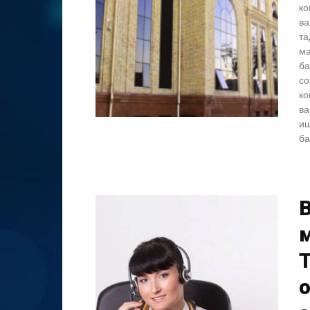
ко
ва
та
ма
ба
со
ко
ва
иш
ба
B