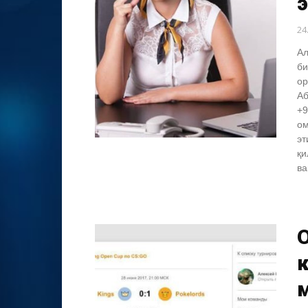
24
Ал
би
ор
Аб
+9
ом
эт
қи
ва