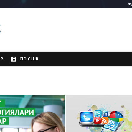
Жу
АР
CIO CLUB