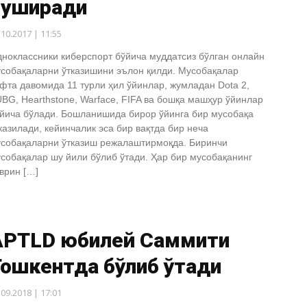
туширади
.10.2017 | 11:55
ноклассники киберспорт бўйича муддатсиз бўлган онлайн
собақаларни ўтказишини эълон қилди. Мусобақалар
фта давомида 11 турли ҳил ўйинлар, жумладан Dota 2,
BG, Hearthstone, Warface, FIFA ва бошқа машҳур ўйинлар
йича бўлади. Бошланишида бирор ўйинга бир мусобақа
казилади, кейинчалик эса бир вақтда бир неча
собақаларни ўтказиш режалаштирмоқда. Биринчи
собақалар шу йили бўлиб ўтади. Ҳар бир мусобақанинг
врин […]
APTLD юбилей Саммити
Тошкентда бўлиб ўтади
.09.2018 | 17:01