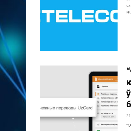
че
қи
к
б
21
“О