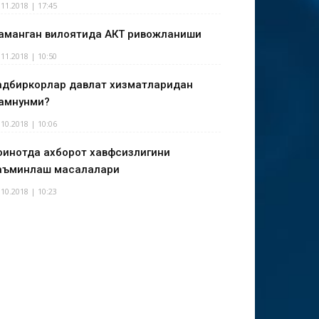
.11.2018 | 17:45
аманган вилоятида АКТ ривожланиши
.11.2018 | 10:50
адбиркорлар давлат хизматларидан
амнунми?
.10.2018 | 10:06
оинотда ахборот хавфсизлигини
аъминлаш масалалари
.10.2018 | 10:23