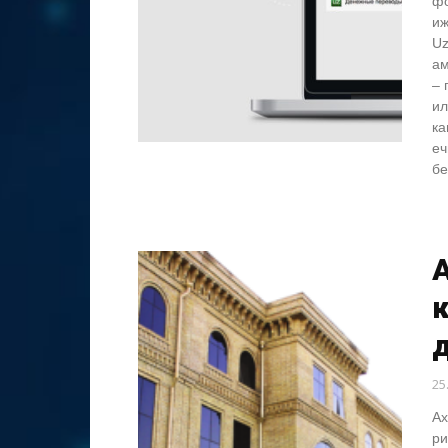
фо
иж
Uz
ам
– 
ил
ка
еч
бе
25
Ах
ри