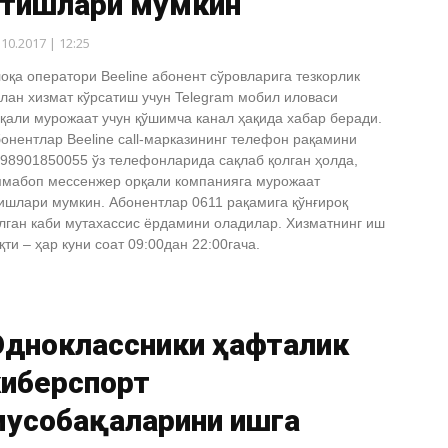
этишлари мумкин
.10.2017 | 12:25
оқа оператори Beeline абонент сўровларига тезкорлик
лан хизмат кўрсатиш учун Telegram мобил иловаси
қали мурожаат учун қўшимча канал ҳақида хабар беради.
онентлар Beeline call-марказининг телефон рақамини
98901850055 ўз телефонларида сақлаб қолган ҳолда,
мабоп мессенжер орқали компанияга мурожаат
ишлари мумкин. Абонентлар 0611 рақамига қўнғироқ
лган каби мутахассис ёрдамини оладилар. Хизматнинг иш
қти – ҳар куни соат 09:00дан 22:00гача.
Одноклассники ҳафталик
киберспорт
мусобақаларини ишга