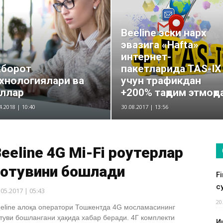
Beeline эски нарх
эвазига «Hafta»
интернет-
хборот
пакетларида TAS-IX
хнологиялари ва
учун трафикдан
ллар
+200% тақдим этмоқд
4.2018 | 10:40
30.08.2017 | 13:56
eeline 4G Mi-Fi роутерлар
сотувини бошлади
F
су
.05.2017 | 05:43
20
eline алоқа оператори Тошкентда 4G мосламасининг
туви бошлангани ҳақида хабар беради. 4Г комплекти
И