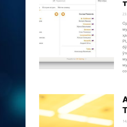
23
Од
му
ҳа
PU
бў
ўт
му
му
со
14