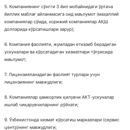
5. Компаниянинг сўнгги 3 йил мобайнидаги ўртача
йиллик маблағ айланмасига оид маълумот (маҳаллий
компаниялар сўмда, хорижий компаниялар АҚШ
долларида кўрсатишлари зарур);
6. Компания фаолияти, жумладан етказиб берадиган
ускуналари ва кўрсатадиган хизматлари тўғрисида
маълумот;
7. Лицензияланадиган фаолият турлари учун
лицензиянинг мавжудлиги;
8. Компаниялар ҳамкорлик қилувчи АКТ-ускуналар
ишлаб чиқарувчиларнинг рўйхати;
9. Ўзбекистонда хизмат кўрсатиш марказлари (сервис
центр)нинг мавжудлиги;