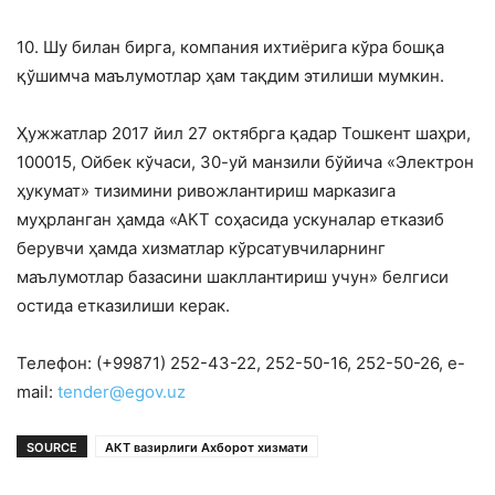
10. Шу билан бирга, компания ихтиёрига кўра бошқа
қўшимча маълумотлар ҳам тақдим этилиши мумкин.
Ҳужжатлар 2017 йил 27 октябрга қадар Тошкент шаҳри,
100015, Ойбек кўчаси, 30-уй манзили бўйича «Электрон
ҳукумат» тизимини ривожлантириш марказига
муҳрланган ҳамда «АКТ соҳасида ускуналар етказиб
берувчи ҳамда хизматлар кўрсатувчиларнинг
маълумотлар базасини шакллантириш учун» белгиси
остида етказилиши керак.
Телефон: (+99871) 252-43-22, 252-50-16, 252-50-26, e-
mail:
tender@egov.uz
SOURCE
АКТ вазирлиги Ахборот хизмати