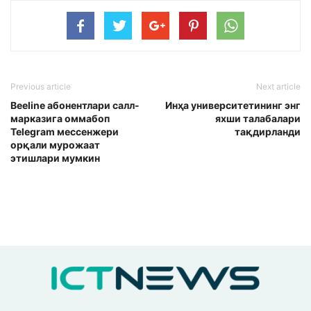
Previous article
Next article
Beeline абонентлари cалл-
Инҳа университетининг энг
марказига оммабоп
яхши талабалари
Telegram мессенжери
тақдирланди
орқали мурожаат
этишлари мумкин