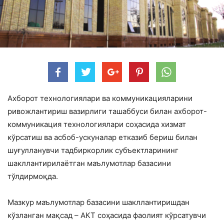
Ахборот технологиялари ва коммуникацияларини
ривожлантириш вазирлиги ташаббуси билан ахборот-
коммуникация технологиялари соҳасида хизмат
кўрсатиш ва асбоб-ускуналар етказиб бериш билан
шуғулланувчи тадбиркорлик субъектларининг
шакллантирилаётган маълумотлар базасини
тўлдирмоқда.
Мазкур маълумотлар базасини шакллантиришдан
кўзланган мақсад – АКТ соҳасида фаолият кўрсатувчи