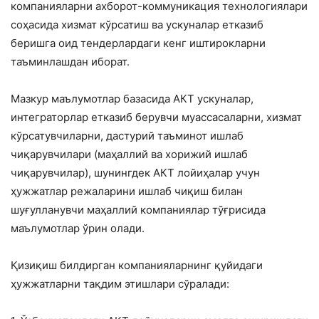
компанияларни ахборот-коммуникация технологиялари
соҳасида хизмат кўрсатиш ва ускуналар етказиб
беришга оид тендерлардаги кенг иштирокларни
таъминлашдан иборат.
Мазкур маълумотлар базасида АКТ ускуналар,
интеграторлар етказиб берувчи муассасаларни, хизмат
кўрсатувчиларни, дастурий таъминот ишлаб
чиқарувчилари (маҳаллий ва хорижий ишлаб
чиқарувчилар), шунингдек АКТ лойиҳалар учун
ҳужжатлар режаларини ишлаб чиқиш билан
шуғулланувчи маҳаллий компаниялар тўғрисида
маълумотлар ўрин олади.
Қизиқиш билдирган компанияларнинг қуйидаги
ҳужжатларни тақдим этишлари сўралади: