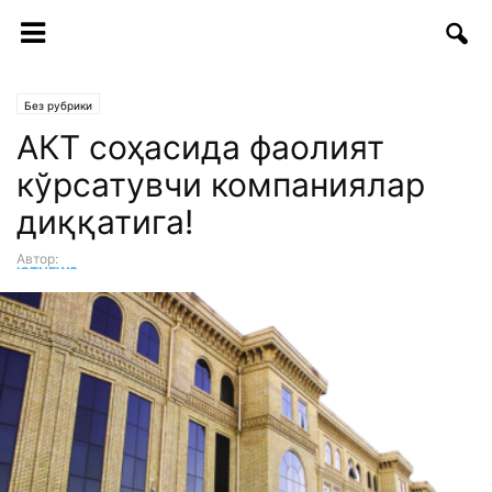
Без рубрики
АКТ соҳасида фаолият
кўрсатувчи компаниялар
диққатига!
Автор:
ICTNEWS таҳририяти
-
25.10.2017 | 11:29