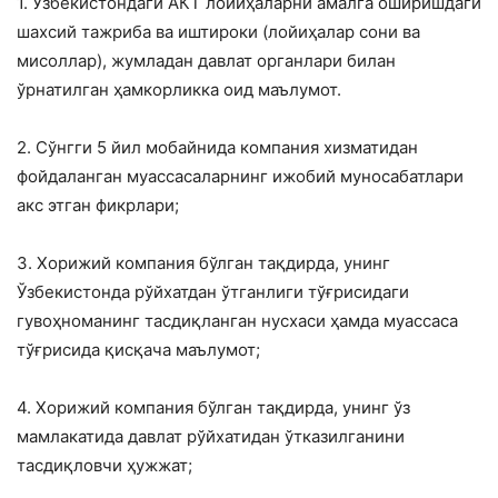
1. Ўзбекистондаги АКТ лойиҳаларни амалга оширишдаги
шахсий тажриба ва иштироки (лойиҳалар сони ва
мисоллар), жумладан давлат органлари билан
ўрнатилган ҳамкорликка оид маълумот.
2. Сўнгги 5 йил мобайнида компания хизматидан
фойдаланган муассасаларнинг ижобий муносабатлари
акс этган фикрлари;
3. Хорижий компания бўлган тақдирда, унинг
Ўзбекистонда рўйхатдан ўтганлиги тўғрисидаги
гувоҳноманинг тасдиқланган нусхаси ҳамда муассаса
тўғрисида қисқача маълумот;
4. Хорижий компания бўлган тақдирда, унинг ўз
мамлакатида давлат рўйхатидан ўтказилганини
тасдиқловчи ҳужжат;