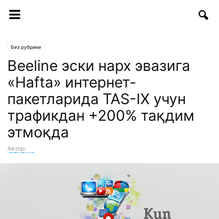
Без рубрики
Beeline эски нарх эвазига
«Hafta» интернет-
пакетларида TAS-IX учун
трафикдан +200% тақдим
этмоқда
Автор:
ICTNEWS таҳририяти
-
30.08.2017 | 13:56