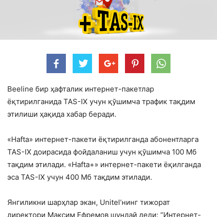
Beeline бир ҳафталик интернет-пакетлар
ёқтирилганида TAS-IX учун қўшимча трафик тақдим
этилиши ҳақида хабар беради.
«Hafta» интернет-пакети ёқтирилганда абонентларга
TAS-IX доирасида фойдаланиш учун қўшимча 100 Мб
тақдим этилади. «Haftа+» интернет-пакети ёқилганда
эса TAS-IX учун 400 Мб тақдим этилади.
Янгиликни шарҳлар экан, Unitel‘нинг тижорат
директори Максим Ефремов шундай деди: “Интернет-