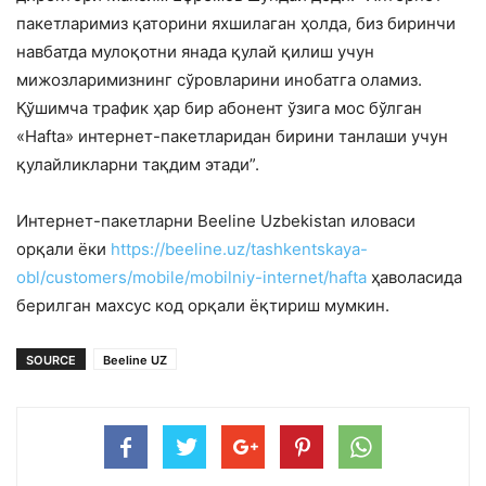
пакетларимиз қаторини яхшилаган ҳолда, биз биринчи
навбатда мулоқотни янада қулай қилиш учун
мижозларимизнинг сўровларини инобатга оламиз.
Қўшимча трафик ҳар бир абонент ўзига мос бўлган
«Hafta» интернет-пакетларидан бирини танлаши учун
қулайликларни тақдим этади”.
Интернет-пакетларни Beeline Uzbekistan иловаси
орқали ёки
https://beeline.uz/tashkentskaya-
obl/customers/mobile/mobilniy-internet/hafta
ҳаволасида
берилган махсус код орқали ёқтириш мумкин.
SOURCE
Beeline UZ