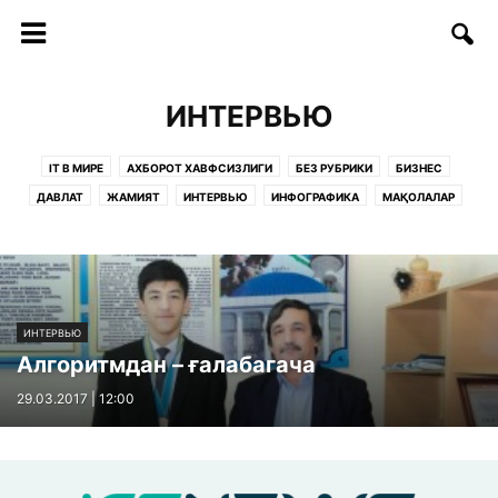
ИНТЕРВЬЮ
IT В МИРЕ
АХБОРОТ ХАВФСИЗЛИГИ
БЕЗ РУБРИКИ
БИЗНЕС
ДАВЛАТ
ЖАМИЯТ
ИНТЕРВЬЮ
ИНФОГРАФИКА
МАҚОЛАЛАР
ОБРАЗОВАНИЕ
РУКНЛАР:
САҲИФАЛАР
СОФТ/ИНТЕРНЕТ
СТАРТАП
СТАТЬИ
ТАДБИРЛАР
ТАЪЛИМ
ТЕЛЕКОММУНИКАЦИЯ
ТЕХНОЛОГИИ
ТЕХНОЛОГИЯЛАР
ФИКРЛАР
ИНТЕРВЬЮ
Алгоритмдан – ғалабагача
29.03.2017 | 12:00