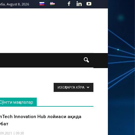
ба, Avgust 8, 2026
ИЗОҲЛАРГА КЎРА
Сўнгги мақолалар
inTech Innovation Hub лойиҳаси ҳақида
ҳбат
.09.2021 | 09:30