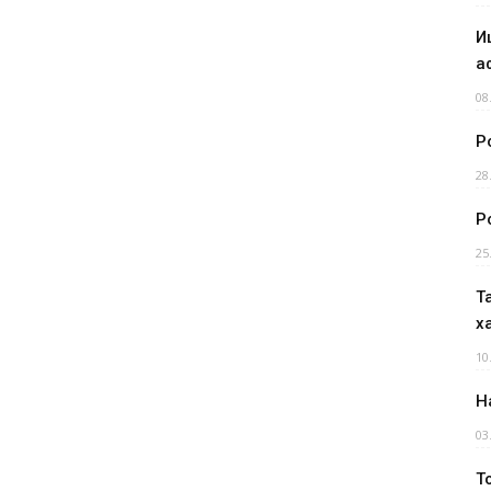
И
а
08
Р
28
Р
25
Т
х
10
Н
03
Т