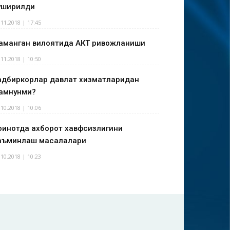
уширилди
.11.2018 | 17:45
аманган вилоятида АКТ ривожланиши
.11.2018 | 10:50
адбиркорлар давлат хизматларидан
амнунми?
.10.2018 | 10:06
оинотда ахборот хавфсизлигини
аъминлаш масалалари
.10.2018 | 10:23