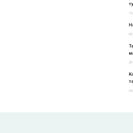
т
15
Н
09
Т
м
29
К
т
24