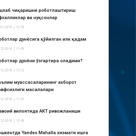
шлаб чиқаришни роботлаштириш:
фзалликлар ва нуқсонлар
.01.2019 | 13:59
оботлар дунёсига қўйилган илк қадам
.12.2018 | 11:39
оботлар дунёни ўзгартира оладими?
.12.2018 | 15:12
аълим муассасаларининг ахборот
авфсизлиги масалалари
.12.2018 | 11:20
авоий вилоятида АКТ ривожланиши
.12.2018 | 13:38
ошкентда Yandex.Mahalla хизмати ишга