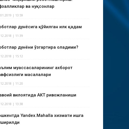
фзалликлар ва нуқсонлар
.01.2019 | 13:59
оботлар дунёсига қўйилган илк қадам
.12.2018 | 11:39
оботлар дунёни ўзгартира оладими?
.12.2018 | 15:12
аълим муассасаларининг ахборот
авфсизлиги масалалари
.12.2018 | 11:20
авоий вилоятида АКТ ривожланиши
.12.2018 | 13:38
ошкентда Yandex.Mahalla хизмати ишга
уширилди