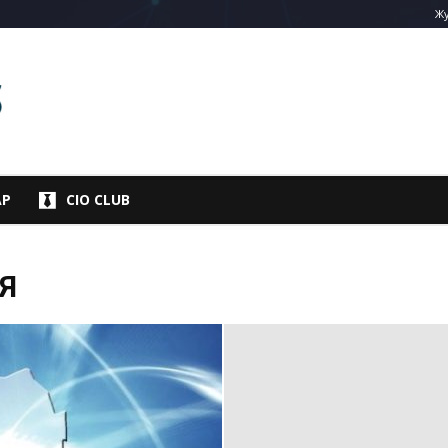
Жу
АР
CIO CLUB
Я