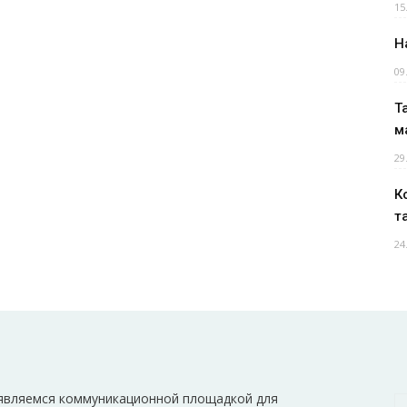
15
Н
09
Т
м
29
К
т
24
являемся коммуникационной площадкой для