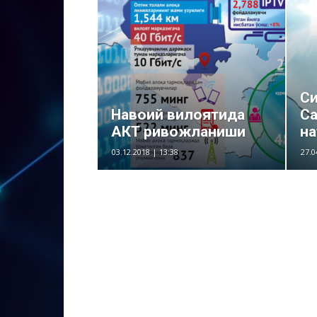
Си
Навоий вилоятида
Са
АКТ ривожланиши
н
03.12.2018 | 13:38
27.0