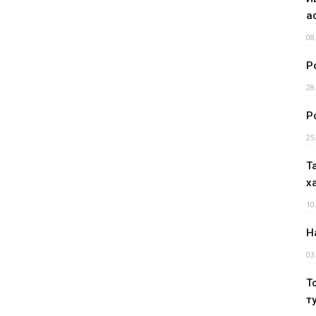
а
08
Р
28
Р
25
Т
х
10
Н
03
Т
т