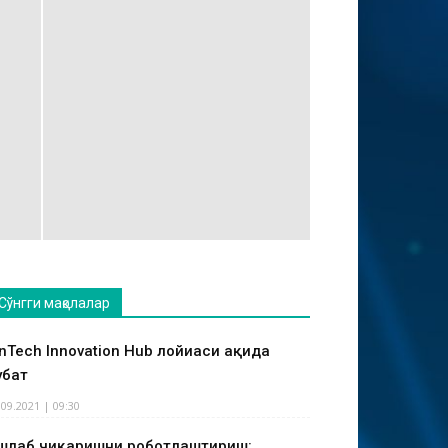
Сўнгги мақолалар
inTech Innovation Hub лойиҳаси ҳақида
ҳбат
.09.2021 | 09:30
шлаб чиқаришни роботлаштириш: