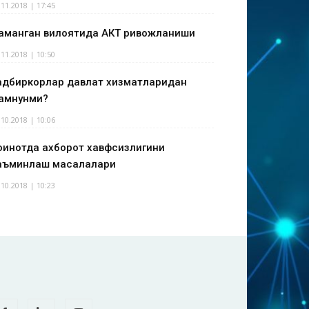
.11.2018 | 17:45
аманган вилоятида АКТ ривожланиши
.11.2018 | 10:50
адбиркорлар давлат хизматларидан
амнунми?
.10.2018 | 10:06
оинотда ахборот хавфсизлигини
аъминлаш масалалари
.10.2018 | 10:23