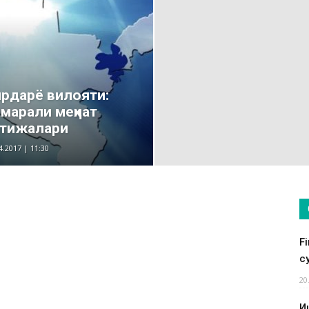
рдарё вилояти:
марали меҳнат
атижалари
4.2017 | 11:30
F
су
20
И