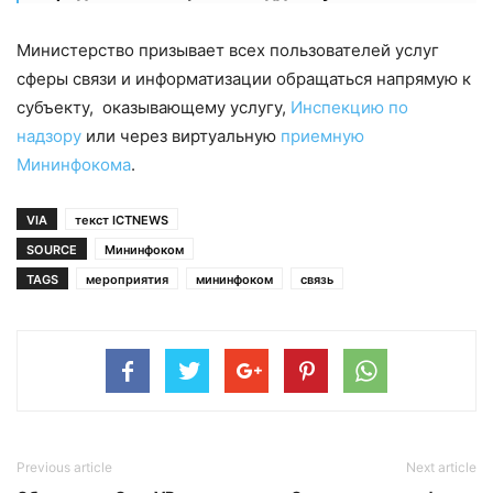
Министерство призывает всех пользователей услуг
сферы связи и информатизации обращаться напрямую к
субъекту, оказывающему услугу,
Инспекцию по
надзору
или через виртуальную
приемную
Мининфокома
.
VIA
текст ICTNEWS
SOURCE
Мининфоком
TAGS
мероприятия
мининфоком
связь
Previous article
Next article