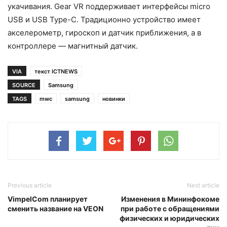
укачивания. Gear VR поддерживает интерфейсы micro
USB и USB Type-C. Традиционно устройство имеет
акселерометр, гироскоп и датчик приближения, а в
контроллере — магнитный датчик.
VIA
текст ICTNEWS
SOURCE
Samsung
TAGS
mwc
samsung
новинки
Previous article
Next article
VimpelCom планирует
Изменения в Мининфокоме
сменить название на VEON
при работе с обращениями
физических и юридических