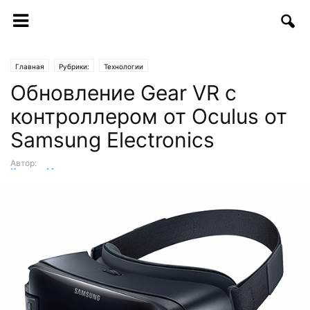
Главная
Рубрики:
Технологии
Обновление Gear VR с
контроллером от Oculus от
Samsung Electronics
Автор:
Хумоюн Мукимов
-
03.03.2017 | 17:51