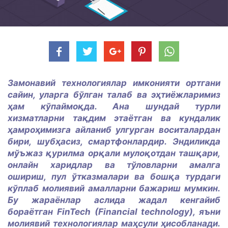
Замонавий технологиялар имконияти ортгани
сайин, уларга бўлган талаб ва эҳтиёжларимиз
ҳам кўпаймоқда. Ана шундай турли
хизматларни тақдим этаётган ва кундалик
ҳамроҳимизга айланиб улгурган воситалардан
бири, шубҳасиз, смартфонлардир. Эндиликда
мўъжаз қурилма орқали мулоқотдан ташқари,
онлайн харидлар ва тўловларни амалга
ошириш, пул ўтказмалари ва бошқа турдаги
кўплаб молиявий амалларни бажариш мумкин.
Бу жараёнлар аслида жадал кенгайиб
бораётган FinTech (Financial technology), яъни
молиявий технологиялар маҳсули ҳисобланади.