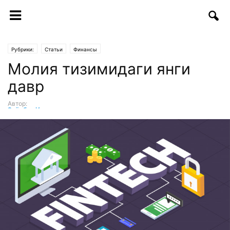
Рубрики:
Статьи
Финансы
Молия тизимидаги янги
давр
Автор:
Зиёдбек Исмоилов
-
07.02.2019 | 09:33