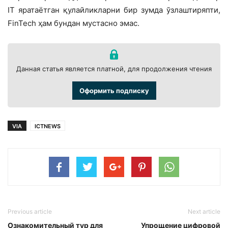
IT яратаётган қулайликларни бир зумда ўзлаштиряпти,
FinTech ҳам бундан мустасно эмас.
Данная статья является платной, для продолжения чтения
Оформить подписку
VIA
ICTNEWS
Previous article
Next article
Ознакомительный тур для
Упрощение цифровой