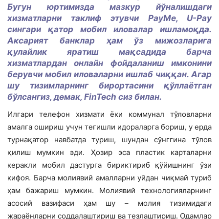
Бугун юртимизда мазкур йўналишдаги
хизматларни таклиф этувчи PayMe, U-Pay
сингари қатор мобил иловалар ишламоқда.
Аксарият банклар ҳам ўз мижозларига
қулайлик яратиш мақсадида барча
хизматлардан онлайн фойдаланиш имконини
берувчи мобил иловаларни ишлаб чиққан. Агар
шу тизимларнинг бирортасини қўллаётган
бўлсангиз, демак, FinTech сиз билан.
Илгари телефон хизмати ёки коммунал тўловларни
амалга ошириш учун тегишли идораларга бориш, у ерда
турнақатор навбатда туриш, шундан сўнггина тўлов
қилиш мумкин эди. Ҳозир эса пластик карталарни
керакли мобил дастурга бириктириб қўйишнинг ўзи
кифоя. Барча молиявий амалларни уйдан чиқмай туриб
ҳам бажариш мумкин. Молиявий технологияларнинг
асосий вазифаси ҳам шу – молия тизимидаги
жараёнларни соддалаштириш ва тезлаштириш. Одамлар