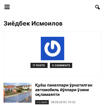
Зиёдбек Исмоилов
17 POSTS
0 COMMENTS
Қуёш панеллари ўрнатилган
автомобиль йўллари ўзини
оқламаяпти
28.08.2019 | 10:32
IT В МИРЕ