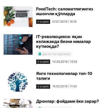
FoodTech: саломатлигингиз
ишончли қўлларда
01.07.2019 | 16:16
IT В МИРЕ
IT-революцияси: яқин
келажакда бизни нималар
кутмоқда?
ДОСТУП ПО ПОДПИСКЕ
14.06.2019 | 12:53
IT В МИРЕ
Янги технологиялар топ-10
талиги
16.05.2019 | 11:53
IT В МИРЕ
Дронлар: фойдами ёки зарар?