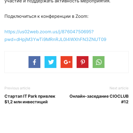
участие и поддержать активность мероприятия.
Подключиться к конференции в Zoom:
https://us02web.zoom.us/j/87604750695?
pwd=dHpjM3YwTi9MRnRJL0I4WXhFN3ZNUT09
Previous article
Next article
Стартап IT Park привлек
Онлайн-заседание CIOCLUB
$1,2 млн инвестиций
#12