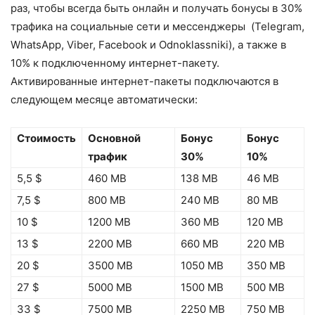
раз, чтобы всегда быть онлайн и получать бонусы в 30%
трафика на социальные сети и мессенджеры (Telegram,
WhatsApp, Viber, Facebook и Odnoklassniki), а также в
10% к подключенному интернет-пакету.
Активированные интернет-пакеты подключаются в
следующем месяце автоматически:
Стоимость
Основной
Бонус
Бонус
трафик
30%
10%
5,5 $
460 MB
138 MB
46 MB
7,5 $
800 MB
240 MB
80 MB
10 $
1200 MB
360 MB
120 MB
13 $
2200 MB
660 MB
220 MB
20 $
3500 MB
1050 MB
350 MB
27 $
5000 MB
1500 MB
500 MB
33 $
7500 MB
2250 MB
750 MB