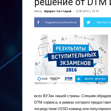
решение от DTM и
Автор:
Шухрат Саттаров
-
12.08.2016 | 10:16
Поделиться в Facebook
Твитнуть в
всех ВУЗах нашей страны. Спешим обрадова
DTM сервиса, в рамках которого предоста
посредством USSD-команд или популярного