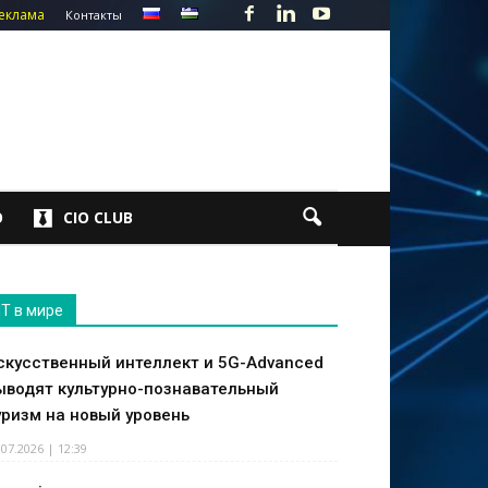
еклама
Контакты
О
CIO CLUB
IT в мире
скусственный интеллект и 5G-Advanced
ыводят культурно-познавательный
уризм на новый уровень
.07.2026 | 12:39