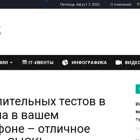
Р
Пятница, Август 7, 2026
О компании
НИИ
IT-ИВЕНТЫ
ИНФОГРАФИКА
ВИДЕ
пительных тестов в
И
на в вашем
в
т
оне – отличное
13