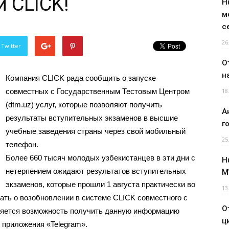
 CLICK!
H
м
с
26
 Twitter
О
н
Компания CLICK рада сообщить о запуске
совместных с Государственным Тестовым Центром
18
(dtm.uz) услуг, которые позволяют получить
А
результаты вступительных экзаменов в высшие
г
учебные заведения страны через свой мобильный
25
телефон.
Более 660 тысяч молодых узбекистанцев в эти дни с
H
нетерпением ожидают результатов вступительных
M
экзаменов, которые прошли 1 августа практически во
13
ть о возобновлении в системе CLICK совместного с
О
вляется возможность получить данную информацию
ц
 приложения «Telegram».