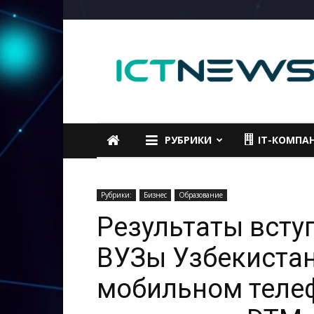
ICTNEWS
РУБРИКИ
IT-КОМПА
Рубрики:
Бизнес
Образование
Результаты всту
ВУЗы Узбекиста
мобильном телеф