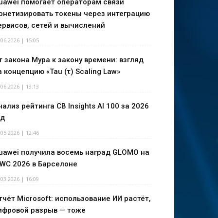
uawei помогает операторам связи
онетизировать токены через интеграцию
ервисов, сетей и вычислений
.06.2026 | 15:05
т закона Мура к закону времени: взгляд
а концепцию «Tau (τ) Scaling Law»
.06.2026 | 13:13
нализ рейтинга CB Insights AI 100 за 2026
од
.05.2026 | 12:46
uawei получила восемь наград GLOMO на
WC 2026 в Барселоне
.03.2026 | 16:09
тчёт Microsoft: использование ИИ растёт,
ифровой разрыв — тоже