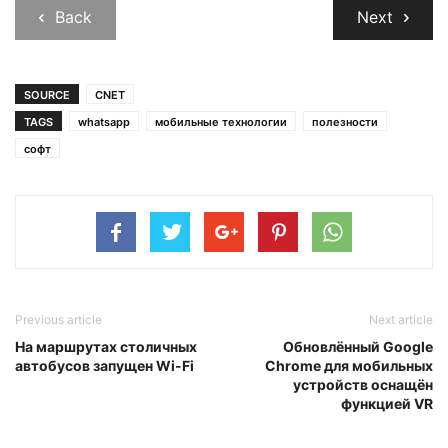
Back
Next
SOURCE
CNET
TAGS
whatsapp
мобильные технологии
полезности
софт
Previous article
Next article
На маршрутах столичных
Обновлённый Google
автобусов запущен Wi-Fi
Chrome для мобильных
устройств оснащён
функцией VR