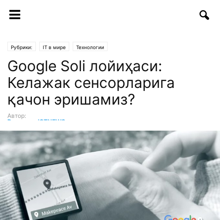
Рубрики:
IT в мире
Технологии
Google Soli лойиҳаси:
Келажак сенсорларига
қачон эришамиз?
Автор:
Редакция ICTNEWS
-
13.09.2019 | 12:20