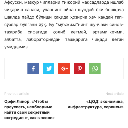
Афсуски, мазкур чипларни тижорий мақсадларда ишлаб
чиқариш санаси, уларнинг айнан шундай ёки бошқача
шаклда пайдо бўлиши ҳақида ҳозирча ҳеч кандай гап-
сўзлар бўлгани йўқ. Бу “мўъжиза”нинг шунчаки синов-
тажриба сифатида қолиб кетмай, эртами-кечми,
албатта, лабораториядан ташқарига чиқади деган
умиддамиз.
Previous article
Next article
Орфи Линор: «Чтобы
«ЦОД: экономика,
преуспеть, необходимо
инфраструктура, сервисы»
найти свой секретный
ингредиент, как в плове»