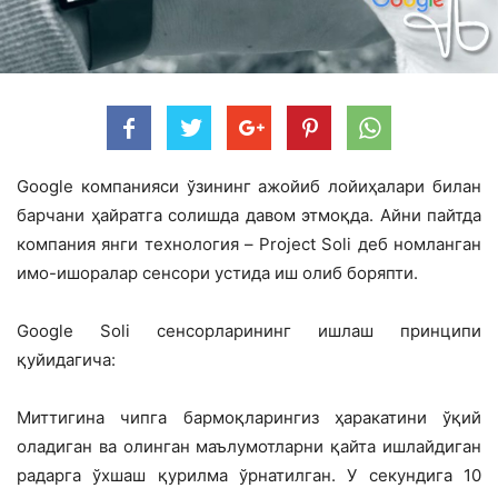
Google компанияси ўзининг ажойиб лойиҳалари билан
барчани ҳайратга солишда давом этмоқда. Айни пайтда
компания янги технология – Project Soli деб номланган
имо-ишоралар сенсори устида иш олиб боряпти.
Google Soli сенсорларининг ишлаш принципи
қуйидагича:
Миттигина чипга бармоқларингиз ҳаракатини ўқий
оладиган ва олинган маълумотларни қайта ишлайдиган
радарга ўхшаш қурилма ўрнатилган. У секундига 10