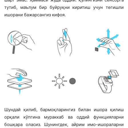
тутиб, маълум бир буйруқни киритиш учун тегишли
ишорани бажарсангиз кифоя.
Шундай қилиб, бармоқларингиз билан ишора қилиш
орқали кўпгина мураккаб ва оддий функцияларни
бошқара оласиз. Шунингдек, айрим имо-ишораларни