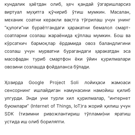
кундалик ҳаётдан олиб, ҳеч қандай ўзгаришларсиз
виртуал муҳитга қўчириб ўтиш мумкин. Масалан,
механик соатни керакли вақтга тўғрилаш учун унинг
“қулоғи”ни бураётгандаги ҳаракатни бемалол смарт-
соатларни созлаш жараёнида қўллаш мумкин. Бош ва
кўрсаткич бармоқлар ёрдамида овоз баландлигини
созлаш учун мурватни бурагандаги ҳаракатдан эса
масофадан туриб смартфон ёки ўйин қурилмалари
овозини созлашда фойдаланса бўлади.
Ҳозирда Google Project Soli лойиҳаси жамоаси
сенсорнинг ишлайдиган намунасини намойиш қилиб
улгурди. Энди уни турли хил қурилмалар, “интернет
буюмлари” (Internet of Things, IoT)га жорий қилиш учун
SDK (тизимни ривожлантириш тўплами)ни яратиш
устида иш олиб бориляпти.