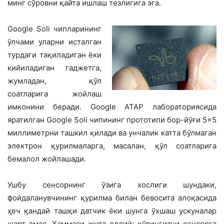
минг сўровни қайта ишлаш тезлигига эга.
Google Soli чипларининг
ўлчами уларни исталган
турдаги тақиладиган ёки
кийиладиган гаджетга,
жумладан, қўл
соатларига жойлаш
имконини беради. Google ATAP лабораториясида
яратилган Google Soli чипининг прототипи бор-йўғи 5×5
миллиметрни ташкил қилади ва унчалик катта бўлмаган
электрон қурилмаларга, масалан, қўл соатларига
бемалол жойлашади.
Ушбу сенсорнинг ўзига хослиги шундаки,
фойдаланувчининг қурилма билан бевосита алоқасида
ҳеч қандай ташқи датчик ёки шунга ўхшаш ускуналар
шарт эмас. Ҳаммаси жуда оддий: қўлингизни сенсорга