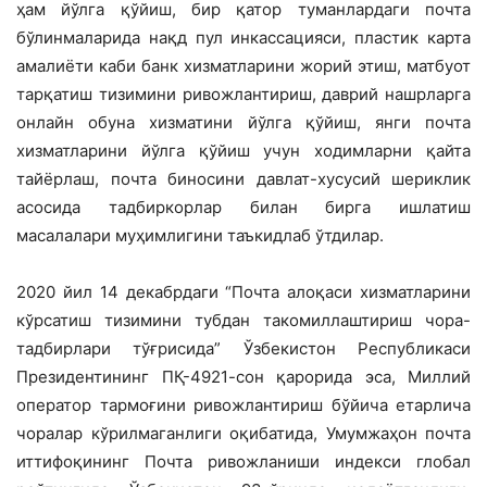
ҳам йўлга қўйиш, бир қатор туманлардаги почта
бўлинмаларида нақд пул инкассацияси, пластик карта
амалиёти каби банк хизматларини жорий этиш, матбуот
тарқатиш тизимини ривожлантириш, даврий нашрларга
онлайн обуна хизматини йўлга қўйиш, янги почта
хизматларини йўлга қўйиш учун ходимларни қайта
тайёрлаш, почта биносини давлат-хусусий шериклик
асосида тадбиркорлар билан бирга ишлатиш
масалалари муҳимлигини таъкидлаб ўтдилар.
2020 йил 14 декабрдаги “Почта алоқаси хизматларини
кўрсатиш тизимини тубдан такомиллаштириш чора-
тадбирлари тўғрисида” Ўзбекистон Республикаси
Президентининг ПҚ-4921-сон қарорида эса, Миллий
оператор тармоғини ривожлантириш бўйича етарлича
чоралар кўрилмаганлиги оқибатида, Умумжаҳон почта
иттифоқининг Почта ривожланиши индекси глобал