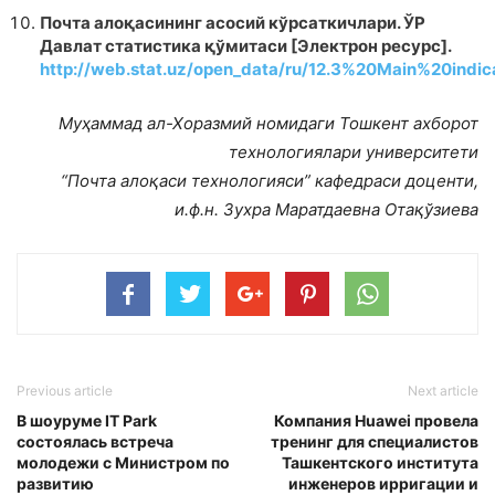
Почта алоқасининг асосий кўрсаткичлари. ЎР
Давлат статистика қўмитаси [Электрон ресурс].
http://web.stat.uz/open_data/ru/12.3%20Main%20indi
Муҳаммад ал-Хоразмий номидаги Тошкент ахборот
технологиялари университети
“Почта алоқаси технологияси” кафедраси доценти,
и.ф.н. Зухра Маратдаевна Отақўзиева
Previous article
Next article
В шоуруме IT Park
Компания Huawei провела
состоялась встреча
тренинг для специалистов
молодежи с Министром по
Ташкентского института
развитию
инженеров ирригации и