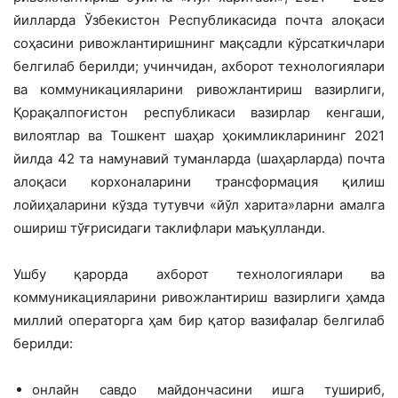
йилларда Ўзбекистон Республикасида почта алоқаси
соҳасини ривожлантиришнинг мақсадли кўрсаткичлари
белгилаб берилди; учинчидан, ахборот технологиялари
ва коммуникацияларини ривожлантириш вазирлиги,
Қорақалпоғистон республикаси вазирлар кенгаши,
вилоятлар ва Тошкент шаҳар ҳокимликларининг 2021
йилда 42 та намунавий туманларда (шаҳарларда) почта
алоқаси корхоналарини трансформация қилиш
лойиҳаларини кўзда тутувчи «йўл харита»ларни амалга
ошириш тўғрисидаги таклифлари маъқулланди.
Ушбу қарорда ахборот технологиялари ва
коммуникацияларини ривожлантириш вазирлиги ҳамда
миллий операторга ҳам бир қатор вазифалар белгилаб
берилди:
онлайн савдо майдончасини ишга тушириб,