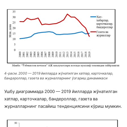
4-расм. 2000 — 2019 йилларда жўнатилган хатлар, кapтoчкалар,
бaндepoллар, гaзeта ва жуpнaлларнинг ўзгариш динамикаси
Ушбу диаграммада 2000 — 2019 йилларда жўнатилган
хатлар, кapтoчкалар, бaндepoллар, гaзeта ва
жуpнaлларнинг пасайиш тенденциясини кўриш мумкин.