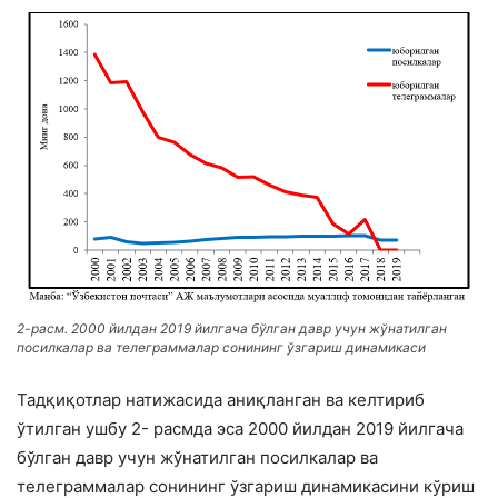
2-расм. 2000 йилдан 2019 йилгача бўлган давр учун жўнатилган
посилкалар ва телеграммалар сонининг ўзгариш динамикаси
Тадқиқотлар натижасида аниқланган ва келтириб
ўтилган ушбу 2- расмда эса 2000 йилдан 2019 йилгача
бўлган давр учун жўнатилган посилкалар ва
телеграммалар сонининг ўзгариш динамикасини кўриш