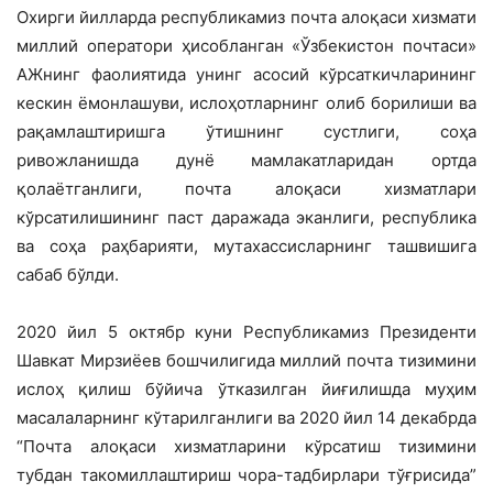
Охирги йилларда республикамиз почта алоқаси хизмати
миллий оператори ҳисобланган «Ўзбекистон почтаси»
АЖнинг фаолиятида унинг асосий кўрсаткичларининг
кескин ёмонлашуви, ислоҳотларнинг олиб борилиши ва
рақамлаштиришга ўтишнинг сустлиги, соҳа
ривожланишда дунё мамлакатларидан ортда
қолаётганлиги, почта алоқаси хизматлари
кўрсатилишининг паст даражада эканлиги, республика
ва соҳа раҳбарияти, мутахассисларнинг ташвишига
сабаб бўлди.
2020 йил 5 октябр куни Республикамиз Президенти
Шавкат Мирзиёев бошчилигида миллий почта тизимини
ислоҳ қилиш бўйича ўтказилган йиғилишда муҳим
масалаларнинг кўтарилганлиги ва 2020 йил 14 декабрда
“Почта алоқаси хизматларини кўрсатиш тизимини
тубдан такомиллаштириш чора-тадбирлари тўғрисида”