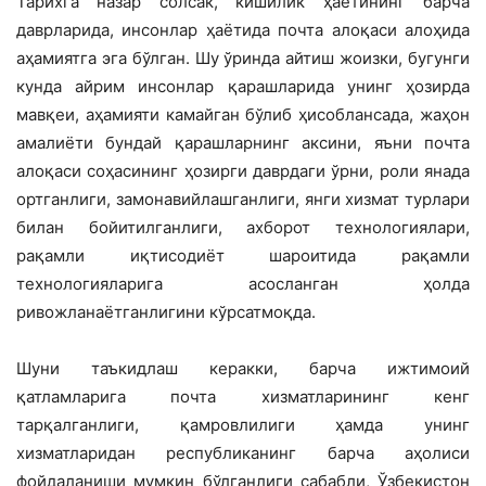
Тарихга назар солсак, кишилик ҳаётининг барча
даврларида, инсонлар ҳаётида почта алоқаси алоҳида
аҳамиятга эга бўлган. Шу ўринда айтиш жоизки, бугунги
кунда айрим инсонлар қарашларида унинг ҳозирда
мавқеи, аҳамияти камайган бўлиб ҳисоблансада, жаҳон
амалиёти бундай қарашларнинг аксини, яъни почта
алоқаси соҳасининг ҳозирги даврдаги ўрни, роли янада
ортганлиги, замонавийлашганлиги, янги хизмат турлари
билан бойитилганлиги, ахборот технологиялари,
рақамли иқтисодиёт шароитида рақамли
технологияларига асосланган ҳолда
ривожланаётганлигини кўрсатмоқда.
Шуни таъкидлаш керакки, барча ижтимоий
қатламларига почта хизматларининг кенг
тарқалганлиги, қамровлилиги ҳамда унинг
хизматларидан республиканинг барча аҳолиси
фойдаланиши мумкин бўлганлиги сабабли, Ўзбекистон