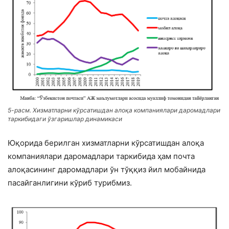
5-расм. Хизматларни кўрсатишдан алоқа компаниялари даромадлари
таркибидаги ўзгаришлар динамикаси
Юқорида берилган хизматларни кўрсатишдан алоқа
компаниялари даромадлари таркибида ҳам почта
алоқасининг даромадлари ўн тўққиз йил мобайнида
пасайганлигини кўриб турибмиз.