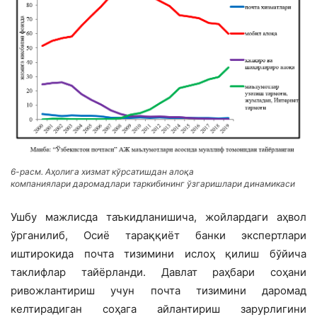
6-расм. Аҳолига хизмат кўрсатишдан алоқа
компаниялари даромадлари таркибининг ўзгаришлари динамикаси
Ушбу мажлисда таъкидланишича, жойлардаги аҳвол
ўрганилиб, Осиё тараққиёт банки экспертлари
иштирокида почта тизимини ислоҳ қилиш бўйича
таклифлар тайёрланди. Давлат раҳбари соҳани
ривожлантириш учун почта тизимини даромад
келтирадиган соҳага айлантириш зарурлигини