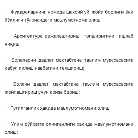
— Фуқароларнинг номида шахсий уй-жойи борлиги ёки
йўқлиги тўғрисидаги маълумотнома олиш;
— Архитектура-режалаштириш топшириғини ишлаб
чиқиш;
— Болаларни давлат мактабгача таълим муассасасига
қабул қилиш навбатини текшириш;
— Болани давлат мактабгача таълим муассасасига
жойлаштириш учун ариза бериш;
— Туғилганлик ҳақида маълумотномани олиш;
— Ўлим рўйхатга олинганлиги ҳақида маълумотномани
олиш;