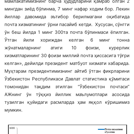
мамлакатимизнинг барча ҳудудларини қамраб олган 2
мингдан зиёд бўлинма, 7 минг нафар ходим бор. Лекин
йиллар давомида эътибор берилмагани оқибатида
почта хизматининг ўрни пасайиб кетди. Хусусан, сўнгги
ўн беш йилда 1 минг 300та почта бўлинмаси ёпилган.
Ўтган йили хориждан келган 6 минг тонна
жўнатмаларнинг атиги 10 фоизи, курерлик
хизматларининг 30 фоизи миллий почта ҳиссасига тўғри
келган», дейилди президент матбуот хизмати хабарида.
Муҳтарам президентимизнинг айтиб ўтган фикрларини
Ўзбекистон Республикаси Давлат статистика қўмитаси
томонидан тақдим этилган “Ўзбекистон почтаси”
АЖнинг ўн тўққиз йиллик маълумотлари асосида
тузилган қуйидаги расмларда ҳам яққол кўришимиз
мумкин.