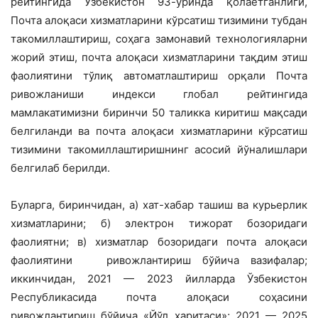
рейтингида Ўзбекистон 93-ўринда қолаётганлиги,
Почта алоқаси хизматларини кўрсатиш тизимини тубдан
такомиллаштириш, соҳага замонавий технологияларни
жорий этиш, почта алоқаси хизматларини тақдим этиш
фаолиятини тўлиқ автоматлаштириш орқали Почта
ривожланиши индекси глобал рейтингида
мамлакатимизни биринчи 50 таликка киритиш мақсади
белгиланди ва почта алоқаси хизматларини кўрсатиш
тизимини такомиллаштиришнинг асосий йўналишлари
белгилаб берилди.
Буларга, биринчидан, а) хат-хабар ташиш ва курьерлик
хизматларини; б) электрон тижорат бозоридаги
фаолиятни; в) хизматлар бозоридаги почта алоқаси
фаолиятини ривожлантириш бўйича вазифалар;
иккинчидан, 2021 — 2023 йилларда Ўзбекистон
Республикасида почта алоқаси соҳасини
ривожлантириш бўйича «Йўл харитаси»; 2021 — 2025