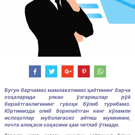
Бугун барчамиз мамлакатимиз ҳаётининг барча
соҳаларида улкан ўзгаришлар рўй
бераётганлигининг гувоҳи бўлиб турибмиз.
Юртимизда олиб борилаётган кенг кўламли
ислоҳотлар муболағасиз айтиш мумкинки,
почта алоқаси соҳасини ҳам четлаб ўтмади.