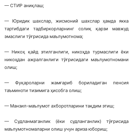
— СТИР аниқлаш;
— Юридик шахслар, жисмоний шахслар ҳамда якка
тартибдаги тадбиркорларнинг солиқ қарзи мавжуд
эмаслиги тўғрисида маълумотнома;
— Никоҳ қайд этилганлиги, никоҳда турмаслиги ёки
никоҳдан ажралганлиги тўғрисидаги маълумотномани
олиш;
— Фуқароларни жамғариб бориладиган пенсия
таъминоти тизимига ҳисобга олиш;
— Манзил-маълумот ахборотларини тақдим этиш;
— Судланмаганлик (ёки судланганлик) тўғрисида
маълумотномаларни олиш учун ариза юбориш;