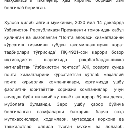
Маҳкамасига таклифлар ҳам киритиб бориши ҳам
белгилаб берилган.
Хулоса қилиб айтиш мумкинки, 2020 йил 14 декабрда
Ўзбекистон Республикаси Президенти томонидан қабул
қилинган ва имзоланган “Почта алоқаси хизматларини
кўрсатиш тизимини тубдан такомиллаштириш чора-
тадбирлари тўғрисида” ПҚ-4921-сон қарори бозор
иқтисодиёти шароитида рақабатбардошликка
интилаётган “Ўзбекистон почтаси” АЖ, ҳозирги кунда
почта хизматларини кўрсатаётган кўплаб маҳаллий
почта курьерлик компаниялари, юртимизда ушбу
фаолиятни юритаётган хорижий компаниялар учун
анчадан буён интиқиб кутилаётган қарор бўлди десак,
муболаға бўлмайди. Зеро, ушбу қарор бўйича
белгиланган вазифаларни бажариш барча соҳа
мутахассислари, ходимлари, мутасадди корхона ва
ташкилотлар, олдида турган муҳим ва долзарб,