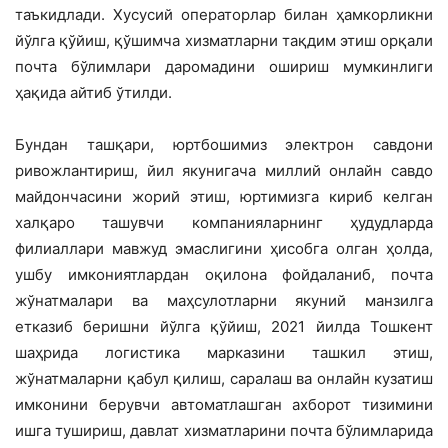
таъкидлади. Хусусий операторлар билан ҳамкорликни
йўлга қўйиш, қўшимча хизматларни тақдим этиш орқали
почта бўлимлари даромадини ошириш мумкинлиги
ҳақида айтиб ўтилди.
Бундан ташқари, юртбошимиз электрон савдони
ривожлантириш, йил якунигача миллий онлайн савдо
майдончасини жорий этиш, юртимизга кириб келган
халқаро ташувчи компанияларнинг ҳудудларда
филиаллари мавжуд эмаслигини ҳисобга олган ҳолда,
ушбу имкониятлардан оқилона фойдаланиб, почта
жўнатмалари ва маҳсулотларни якуний манзилга
етказиб беришни йўлга қўйиш, 2021 йилда Тошкент
шаҳрида логистика марказини ташкил этиш,
жўнатмаларни қабул қилиш, саралаш ва онлайн кузатиш
имконини берувчи автоматлашган ахборот тизимини
ишга тушириш, давлат хизматларини почта бўлимларида