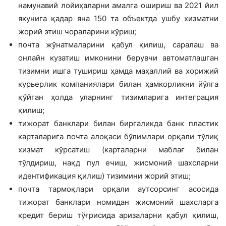
намунавий лойиҳаларни амалга ошириш ва 2021 йил
якунига қадар яна 150 та объектда ушбу хизматни
жорий этиш чораларини кўриш;
почта жўнатмаларини қабул қилиш, саралаш ва
онлайн кузатиш имконини берувчи автоматлашган
тизимни ишга тушириш ҳамда маҳаллий ва хорижий
курьерлик компаниялари билан ҳамкорликни йўлга
қўйган ҳолда уларнинг тизимларига интеграция
қилиш;
тижорат банклари билан биргаликда банк пластик
карталарига почта алоқаси бўлимлари орқали тўлиқ
хизмат кўрсатиш (карталарни маблағ билан
тўлдириш, нақд пул ечиш, жисмоний шахсларни
идентификация қилиш) тизимини жорий этиш;
почта тармоқлари орқали аутсорсинг асосида
тижорат банклари номидан жисмоний шахсларга
кредит бериш тўғрисида аризаларни қабул қилиш,