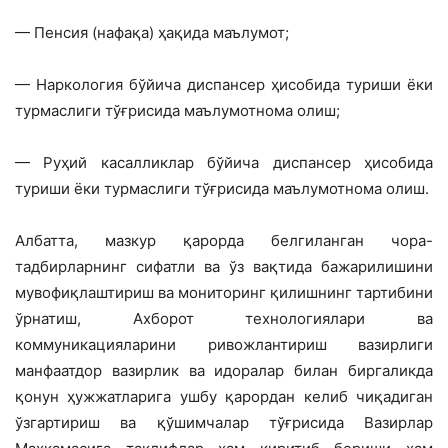
— Пенсия (нафақа) ҳақида маълумот;
— Наркология бўйича диспансер ҳисобида туриши ёки
турмаслиги тўғрисида маълумотнома олиш;
— Руҳий касалликлар бўйича диспансер ҳисобида
туриши ёки турмаслиги тўғрисида маълумотнома олиш.
Албатта, мазкур қарорда белгиланган чора-
тадбирларнинг сифатли ва ўз вақтида бажарилишини
мувофиқлаштириш ва мониторинг қилишнинг тартибини
ўрнатиш, Ахборот технологиялари ва
коммуникацияларини ривожлантириш вазирлиги
манфаатдор вазирлик ва идоралар билан биргаликда
қонун ҳужжатларига ушбу қарордан келиб чиқадиган
ўзгартириш ва қўшимчалар тўғрисида Вазирлар