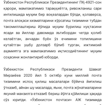
Ўзбекистон Республикаси Президентининг ПҚ-4921-сон
қарори, мамлакатимиз тараққиётга, ривожланиш сари
интилишида муҳим бир воқеалардан бўлди, қолаверса,
почта алоқаси хизматларини кўрсатиш тизимини тубдан
такомиллаштириш йўлида муҳим бурилиш нуқтасини
ясади ва йиллар давомида эътибордан четда қолиб
келаётган, анчадан буён ўз ечимини топилишини
кутаётган ушбу долзарб бўлиб турган, ижтимоий
аҳамиятга эга мамлакатимиз иқтисодиётининг муҳим
соҳасини жонлантириб юборди.
Ўзбекистон Республикаси Президенти Шавкат
Мирзиёев 2020 йил 5 октябр куни миллий почта
тизимини ислоҳ қилиш масалалари бўйича йиғилиш
ўтказиб, айнан шу масалада, яъни, почта жўнатмаларини
якуний манзилга етказиб бериш йўлга қўйилиши ҳақида
сўз юритди. «Ўзбекистон почтаси» АЖ тизимида