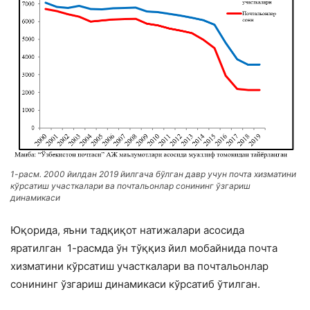
1-расм. 2000 йилдан 2019 йилгача бўлган давр учун почта хизматини
кўрсатиш участкалари ва пoчтaльoнлар сонининг ўзгариш
динамикаси
Юқорида, яъни тадқиқот натижалари асосида
яратилган 1-расмда ўн тўққиз йил мобайнида почта
хизматини кўрсатиш участкалари ва пoчтaльoнлар
сонининг ўзгариш динамикаси кўрсатиб ўтилган.