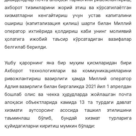
ахборот тизимларини жорий этиш ва кўрсатилаётган
хизматларни кенгайтириш учун устав капиталини
ошириш (капитализация қилиш) шарти билан Миллий
оператор ихтиёрида қолдириш каби унинг молиявий
ҳолатига ижобий таъсир кўрсатадиган вазифалар
белгилаб берилди.
Ушбу қарорнинг яна бир муҳим қисмларидан бири
Ахборот технологиялари ва коммуникацияларини
ривожлантириш вазирлиги ҳамда Миллий оператор
Адлия вазирлиги билан биргаликда 2021 йил 1 апрелдан
бошлаб олис ва чекка ҳудудларда жойлашган почта
алоқаси объектларида камида 13 та турдаги давлат
хизмати аутсорсинг асосида ташкил этилишини
таъминлаш бўлиб, бундай хизмат турларига
қуйидагиларни киритиш мумкин бўлади: