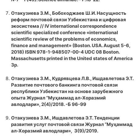
Отакузиева З.М., Бобоходжаев Ш.И. Насущность
реформ почтовой связи Узбекистана и цифровая
экосистема // IV international correspondence
scientific specialized conference «international
scientific review of the problems of economics,
finance and management» (Boston. USA. August 5-6,
2018) ISBN 978-1-948507-00-4 UDC 08 Boston.
Massachusetts printed in the United states of America
3р.
Отакузиева З.М., Кудрявцева Л.В., Ишдавлетова Э.Т.
Развитие почтового банкинга почтовой связи
республики Узбекистан на основе зарубежного
опыта Журнал “Муҳаммад ал-Хоразмий
авлодлари», 2(4)/2018. -Б 96-99
Отакузиева З.М., Ишдавлетова Э.Т. Тенденции
развития услуг почтовой связи Журнал “Муҳаммад
ал-Хоразмий авлодлари», 3(9)/2019.