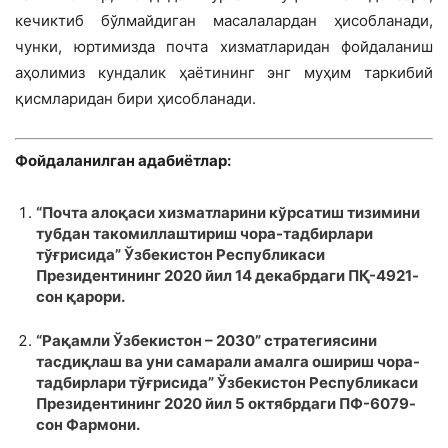
кечиктиб бўлмайдиган масалалардан ҳисобланади,
чунки, юртимизда почта хизматларидан фойдаланиш
аҳолимиз кундалик ҳаётининг энг муҳим таркибий
қисмларидан бири ҳисобланади.
Фойдаланилган адабиётлар:
“Почта алоқаси хизматларини кўрсатиш тизимини
тубдан такомиллаштириш чора-тадбирлари
тўғрисида” Ўзбекистон Республикаси
Президентининг 2020 йил 14 декабрдаги ПҚ-4921-
сон қарори.
“Рақамли Ўзбекистон – 2030” стратегиясини
тасдиқлаш ва уни самарали амалга ошириш чора-
тадбирлари тўғрисида” Ўзбекистон Республикаси
Президентининг 2020 йил 5 октябрдаги ПФ-6079-
сон Фармони.