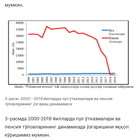
мумкин.
3-расм. 2000 – 2019 йилларда пул ўтказмалари ва пенсия
тўловларининг ўзгариш динамикаси
3-расмда 2000-2019 йилларда пул ўтказмалари ва
пенсия тўловларининг динамикада ўзгаришини яққол
кўришимиз мумкин.