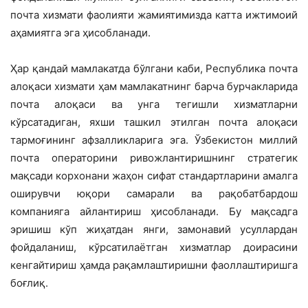
почта хизмати фаолияти жамиятимизда катта ижтимоий
аҳамиятга эга ҳисобланади.
Ҳар қандай мамлакатда бўлгани каби, Республика почта
алоқаси хизмати ҳам мамлакатнинг барча бурчакларида
почта алоқаси ва унга тегишли хизматларни
кўрсатадиган, яхши ташкил этилган почта алоқаси
тармоғининг афзалликларига эга. Ўзбекистон миллий
почта операторини ривожлантиришнинг стратегик
мақсади корхонани жаҳон сифат стандартларини амалга
оширувчи юқори самарали ва рақобатбардош
компанияга айлантириш ҳисобланади. Бу мақсадга
эришиш кўп жиҳатдан янги, замонавий усуллардан
фойдаланиш, кўрсатилаётган хизматлар доирасини
кенгайтириш ҳамда рақамлаштиришни фаоллаштиришга
боғлиқ.