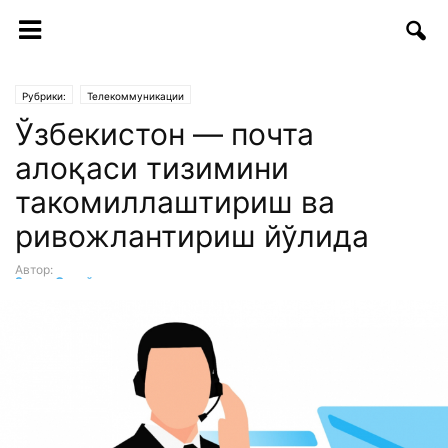
Рубрики:
Телекоммуникации
Ўзбекистон — почта
алоқаси тизимини
такомиллаштириш ва
ривожлантириш йўлида
Автор:
Зухра Отақўзиева
-
14.02.2021 | 11:22