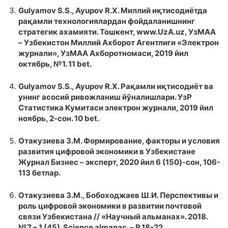
Gulyamov S.S., Ayupov R.X. Миллий иқтисодиётда
рақамли технологиялардан фойдаланишнинг
стратегик ахамияти. Тошкент, www.UzA.uz, УзМАА
– Узбекистон Миллий Ахборот Агентлиги «Электрон
журнали», УзМАА Ахборотномаси, 2019 йил
октябрь, №1. 11 bet.
Gulyamov S.S., Ayupov R.X. Рақамли иқтисодиёт ва
унинг асосий ривожланиш йўналишлари. УзР
Статистика Кумитаси электрон журнали, 2019 йил
ноябрь, 2-сон. 10 bet.
Отакузиева З.М. Фopмиpoвaние, фaктopы и уcлoвия
paзвития цифpoвoй экoнoмики в Узбекистане
Журнал Бизнес – эксперт, 2020 йил 6 (150)-сон, 106-
113 бетлар.
Отакузиева З.М., Бобоходжаев Ш.И. Перспективы и
роль цифровой экономики в развитии почтовой
связи Узбекистана // «Научный альманах». 2018.
№7 – 1 (45). Science almanac. – Р.18-22.