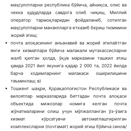
маҳсулотларни республика бўйича, айниқса, олис ва
чекка ҳудудларда савдога олиб чиқиш, Миллий
оператор тармоқларидан фойдаланиб, сотилган
маҳсулотларни манзилларга етказиб бериш тизимини
жорий этиш;
почта алоқасининг анъанавий ва жорий этилаётган
янги хизматлари бўйича малакали мутахассисларни
жалб қилган ҳолда, ўқув марказини ташкил этиш
ҳамда 2021 йил якунига қадар 2 000 та, 2022 йилда
барча ходимларнинг малакаси оширилишини
таъминлаш; в)
Тошкент шаҳри, Қорақалпоғистон Республикаси ва
вилоятлар марказларида биттадан почта алоқаси
объектида мижозлар номига келган почта
жўнатмаларини олиш учун мўлжалланган ўз-ўзига
хизмат кўрсатувчи автоматлаштирилган
комплексларни (почтамат) жорий этиш бўйича синов/