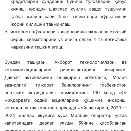
кредитларни сўндириш бўйича тўловларни қабул
қилиш, юридик шахслар кунлик савдо тушумини
қабул қилиш каби банк хизматлари кўрсатишни
жорий қилишни таъминлаш;
интернет-дўконлари товарларини сақлаш ва етказиб
бериш хизматларини ўз ичига олган 4 та логистика
марказини ташкил этиш.
Бундан ташқари, Ахборот технологиялари ва
коммуникацияларини ривожлантириш вазирлиги,
Давлат активларини бошқариш агентлиги, Молия
вазирлиги, тижорат банкларининг «Ўзбекистон
почтаси» акциядорлик жамиятининг 100 млрд сўм
миқдордаги оддий акцияларини қўшимча чиқариш,
корхона ва ташкилотлар орасида жойлаштириш, 2020 —
2024 йиллар якунига кўра Миллий оператор устав
капиталидаги давлат улуши бўйича ҳисобланган
дивидендлар почта алоқаси тармоғини ривожлантириш,