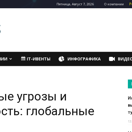
Р
Пятница, Август 7, 2026
О компании
НИИ
IT-ИВЕНТЫ
ИНФОГРАФИКА
ВИДЕ
е угрозы и
И
в
сть: глобальные
т
13