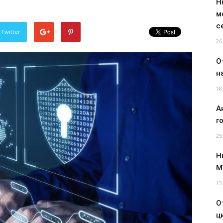
H
м
с
 Twitter
26
О
н
18
А
г
25
H
M
13
О
ц