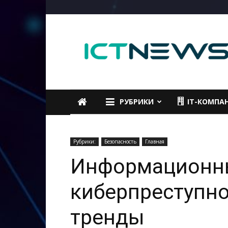
ICTNEWS
РУБРИКИ
IT-КОМПА
Рубрики:
Безопасность
Главная
Информационны
киберпреступно
тренды