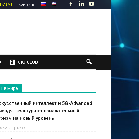
еклама
Контакты
О
CIO CLUB
IT в мире
скусственный интеллект и 5G-Advanced
ыводят культурно-познавательный
уризм на новый уровень
.07.2026 | 12:39