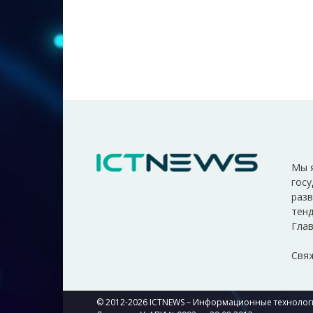
Мы 
госу
разв
тенд
Глав
Свяж
© 2012-2026 ICTNEWS – Информационные технологи