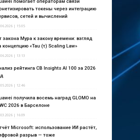
uawei помогает операторам связи
онетизировать токены через интеграцию
ервисов, сетей и вычислений
.06.2026 | 15:05
т закона Мура к закону времени: взгляд
а концепцию «Tau (τ) Scaling Law»
.06.2026 | 13:13
нализ рейтинга CB Insights AI 100 за 2026
од
.05.2026 | 12:46
uawei получила восемь наград GLOMO на
WC 2026 в Барселоне
.03.2026 | 16:09
тчёт Microsoft: использование ИИ растёт,
ифровой разрыв — тоже