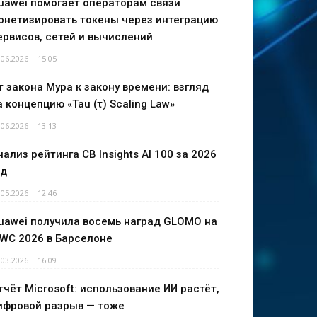
uawei помогает операторам связи
онетизировать токены через интеграцию
ервисов, сетей и вычислений
.06.2026 | 15:05
т закона Мура к закону времени: взгляд
а концепцию «Tau (τ) Scaling Law»
.06.2026 | 13:13
нализ рейтинга CB Insights AI 100 за 2026
од
.05.2026 | 12:46
uawei получила восемь наград GLOMO на
WC 2026 в Барселоне
.03.2026 | 16:09
тчёт Microsoft: использование ИИ растёт,
ифровой разрыв — тоже