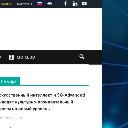
еклама
Контакты
О
CIO CLUB
IT в мире
скусственный интеллект и 5G-Advanced
ыводят культурно-познавательный
уризм на новый уровень
.07.2026 | 12:39