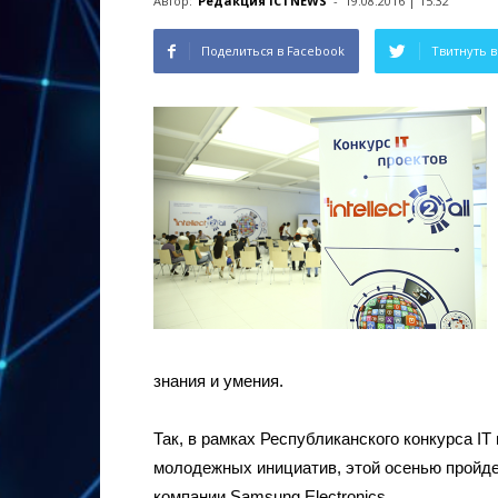
Автор:
Редакция ICTNEWS
-
19.08.2016 | 15:32
Поделиться в Facebook
Твитнуть в
знания и умения.
Так, в рамках Республиканского конкурса IT п
молодежных инициатив, этой осенью пройде
компании Samsung Electronics.