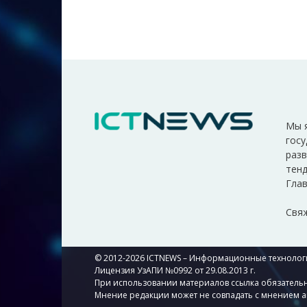
Мы 
госу
разв
тенд
Глав
Свяж
© 2012-2026 ICTNEWS – Информационные технологи
Лицензия УзАПИ №0992 от 29.08.2013 г.
При использовании материалов ссылка обязательн
Мнение редакции может не совпадать с мнением а