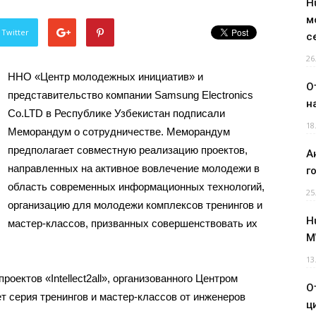
H
м
 Twitter
с
26
ННО «Центр молодежных инициатив» и
О
представительство компании Samsung Electronics
н
Co.LTD в Республике Узбекистан подписали
18
Меморандум о сотрудничестве. Меморандум
предполагает совместную реализацию проектов,
А
направленных на активное вовлечение молодежи в
г
область современных информационных технологий,
25
организацию для молодежи комплексов тренингов и
H
мастер-классов, призванных совершенствовать их
M
13
роектов «Intellect2all», организованного Центром
О
т серия тренингов и мастер-классов от инженеров
ц