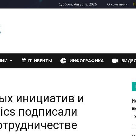
Р
Суббота, Август 8, 2026
О компании
НИИ
IT-ИВЕНТЫ
ИНФОГРАФИКА
ВИДЕ
ых инициатив и
И
nics подписали
в
т
отрудничестве
13