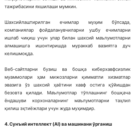
тажрибасини яхшилаши мумкин.
Шахсийлаштирилган ечимлар муҳим бўлсада,
компаниялар фойдаланувчиларни ушбу ечимларни
ишлаб чиқиш учун улар билан шахсий маълумотларни
алмашишга ишонтиришда мураккаб вазиятга дуч
келишмоқда.
Веб-сайтларни бузиш ва бошқа киберхавфсизлик
муаммолари ҳам мижозларни қимматли хизматлар
эвазига ўз шахсий ҳаётини хавф остига қўйишдан
безовта қилади. Маълумотлар тўплашнинг бошқача
ёндашуви корхоналарнинг маълумотларни таҳлил
қилиш эҳтиёжлари учун жуда муҳимдир.
4. Сунъий интеллект (AI) ва машинани ўрганиш