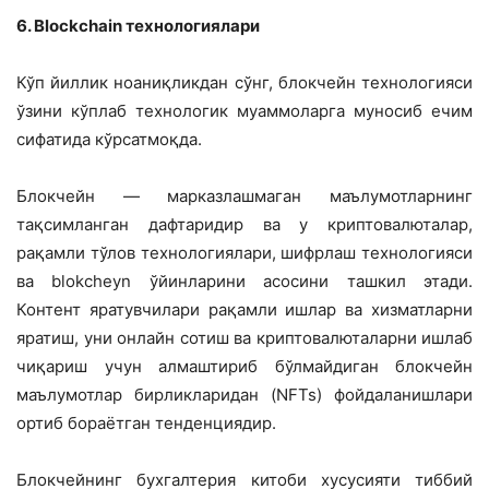
6. Blockchain технологиялари
Кўп йиллик ноаниқликдан сўнг, блокчейн технологияси
ўзини кўплаб технологик муаммоларга муносиб ечим
сифатида кўрсатмоқда.
Блокчейн — марказлашмаган маълумотларнинг
тақсимланган дафтаридир ва у криптовалюталар,
рақамли тўлов технологиялари, шифрлаш технологияси
ва blokcheyn ўйинларини асосини ташкил этади.
Контент яратувчилари рақамли ишлар ва хизматларни
яратиш, уни онлайн сотиш ва криптовалюталарни ишлаб
чиқариш учун алмаштириб бўлмайдиган блокчейн
маълумотлар бирликларидан (NFTs) фойдаланишлари
ортиб бораётган тенденциядир.
Блокчейнинг бухгалтерия китоби хусусияти тиббий