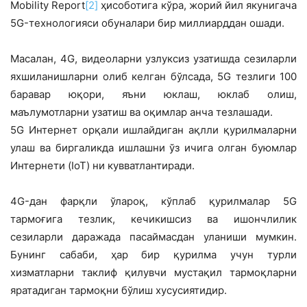
Mobility Report
[2]
ҳисоботига кўра, жорий йил якунигача
5G-технологияси обуналари бир миллиарддан ошади.
Масалан, 4G, видеоларни узлуксиз узатишда сезиларли
яхшиланишларни олиб келган бўлсада, 5G тезлиги 100
баравар юқори, яъни юклаш, юклаб олиш,
маълумотларни узатиш ва оқимлар анча тезлашади.
5G Интернет орқали ишлайдиган ақлли қурилмаларни
улаш ва биргаликда ишлашни ўз ичига олган буюмлар
Интернети (IoT) ни кувватлантиради.
4G-дан фарқли ўлароқ, кўплаб қурилмалар 5G
тармоғига тезлик, кечикишсиз ва ишончлилик
сезиларли даражада пасаймасдан уланиши мумкин.
Бунинг сабаби, ҳар бир қурилма учун турли
хизматларни таклиф қилувчи мустақил тармоқларни
яратадиган тармоқни бўлиш хусусиятидир.