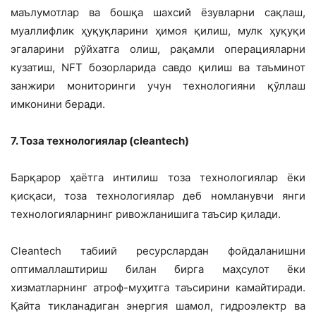
маълумотлар ва бошқа шахсий ёзувларни сақлаш,
муаллифлик ҳуқуқларини ҳимоя қилиш, мулк ҳуқуқи
эгаларини рўйхатга олиш, рақамли операцияларни
кузатиш, NFT бозорларида савдо қилиш ва таъминот
занжири мониторинги учун технологияни қўллаш
имконини беради.
7. Тоза технологиялар (cleantech)
Барқарор ҳаётга интилиш тоза технологиялар ёки
қисқаси, тоза технологиялар деб номланувчи янги
технологияларнинг ривожланишига таъсир қилади.
Cleantech табиий ресурслардан фойдаланишни
оптималлаштириш билан бирга маҳсулот ёки
хизматларнинг атроф-муҳитга таъсирини камайтиради.
Қайта тикланадиган энергия шамол, гидроэлектр ва