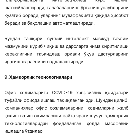
шахсийлаштиради, талабаларнинг ўрганиш услубларини
кузатиб боради, уларнинг муваффақияти ҳақида ҳисобот
беради ва баҳолашни автоматлаштиради.
Бундан ташқари, сунъий интеллект мавжуд таълим
мазмунини кўриб чиқиш ва дарсларга нима киритилиши
кераклигини таъкидлаш орқали ўқув дастурларини
яратиш жараёнини соддалаштиради.
9. Ҳамкорлик технологиялари
Офис ходимларига COVID-19 хавфсизлик қоидалари
туфайли офисда ишлаш тақиқланган эди. Шундай қилиб,
компаниялар офис созламаларини, ходимларни жалб
қилиш ва иш оқимларини қайта яратиш учун ҳамкорлик
технологияларидан фойдаланган ҳолда масофавий
ишлашга ўтдилар.