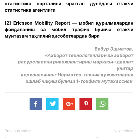
статистика порталини яратган дунёдаги етакчи
статистика агентлиги
[2]
Ericsson Mobility Report — мобил қурилмалардан
фойдаланиш ва мобил трафик бўйича етакчи
мунтазам таҳлилий ҳисоботлардан бири
Бобур Эшматов,
«Ахборот технологиялари ва ахборот
ресурсларини ривожлантириш маркази» давлат
унитар
корхонасининг Норматив-техник ҳужжатларни
ишлаб чиқиш бўлими 1-тоифали мутахассиси
Previous article
Next article