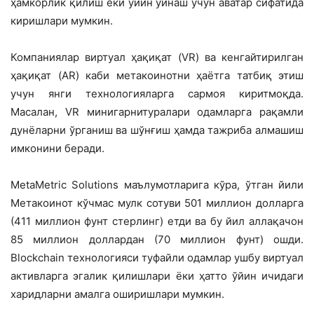
ҳамкорлик қилиш ёки ўйин ўйнаш учун аватар сифатида
киришлари мумкин.
Компаниялар виртуал ҳақиқат (VR) ва кенгайтирилган
ҳақиқат (AR) каби метакоинотни ҳаётга татбиқ этиш
учун янги технологияларга сармоя киритмоқда.
Масалан, VR минигарнитуралари одамларга рақамли
дунёларни ўрганиш ва шўнғиш ҳамда тажриба алмашиш
имконини беради.
MetaMetric Solutions маълумотларига кўра, ўтган йили
Метакоинот кўчмас мулк сотуви 501 миллион долларга
(411 миллион фунт стерлинг) етди ва бу йил аллақачон
85 миллион доллардан (70 миллион фунт) ошди.
Blockchain технологияси туфайли одамлар ушбу виртуал
активларга эгалик қилишлари ёки ҳатто ўйин ичидаги
харидларни амалга оширишлари мумкин.