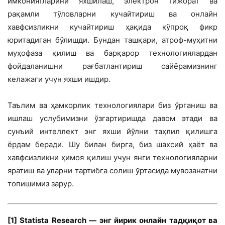
имкониятларини яхшилаш, электрон тижорат ва
рақамли тўловларни кучайтириш ва онлайн
хавфсизликни кучайтириш ҳақида кўпроқ фикр
юритадиган бўлишди. Бундан ташқари, атроф-муҳитни
муҳофаза қилиш ва барқарор технологиялардан
фойдаланишни рағбатлантириш сайёрамизнинг
келажаги учун яхши ишдир.
Таълим ва ҳамкорлик технологиялари биз ўрганиш ва
ишлаш услубимизни ўзгартиришда давом этади ва
сунъий интеллект энг яхши йўлни таҳлил қилишга
ёрдам беради. Шу билан бирга, биз шахсий ҳаёт ва
хавфсизликни ҳимоя қилиш учун янги технологияларни
яратиш ва уларни тартибга солиш ўртасида мувозанатни
топишимиз зарур.
[1]
Statista Research — энг йирик онлайн тадқиқот ва