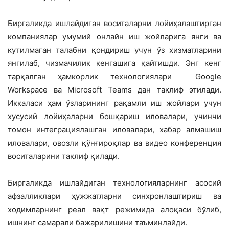
Биргаликда ишлайдиган воситаларни лойиҳалаштирган
компаниялар умумий онлайн иш жойларига янги ва
кутилмаган талабни қондириш учун ўз хизматларини
янгилаб, чизмачилик кенгашига қайтишди. Энг кенг
тарқалган ҳамкорлик технологиялари Google
Workspace ва Microsoft Teams дан таклиф этилади.
Иккаласи ҳам ўзларининг рақамли иш жойлари учун
хусусий лойиҳаларни бошқариш иловалари, учинчи
томон интеграциялашган иловалари, хабар алмашиш
иловалари, овозли қўнғироқлар ва видео конференция
воситаларини таклиф қилади.
Биргаликда ишлайдиган технологияларнинг асосий
афзалликлари ҳужжатларни синхронлаштириш ва
ходимларнинг реал вақт режимида алоқаси бўлиб,
ишнинг самарали бажарилишини таъминлайди.