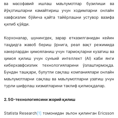
ва масофавий ишлаш маълумотлар бузилиши ва
йўқотишларни камайтириш учун ходимларни онлайн
хавфсизлик бўйича қайта тайёрлашни устувор вазифа
қилиб қўйди.
Корхоналар, шунингдек, зарар етказилганидан кейин
таҳдидга жавоб бериш ўрнига, реал вақт режимида
хакерлардан ҳимояланиш учун тармоқларни кузатиш ва
ҳимоя қилиш учун сунъий интеллект (AI) каби янги
киберхавфсизлик технологияларини ўзлаштирмоқда.
Бундан ташқари, булутли сақлаш компаниялари онлайн
маълумотларни сақлаш ва маълумотларни узатиш учун
турли шифрлаш хизматларини таклиф қилмоқдалар.
2. 5G-технологиясини жорий қилиш
Statista Research
[1]
томонидан эълон қилинган Ericsson