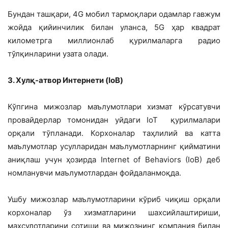
Бундан ташқари, 4G мобил тармоқлари одамлар гавжум
жойда қийинчилик билан уланса, 5G ҳар квадрат
километрга миллионлаб қурилмаларга радио
тўлқинларини узата олади.
3. Хулқ-атвор Интернети (IoB)
Кўпгина мижозлар маълумотлари хизмат кўрсатувчи
провайдерлар томонидан уйдаги IoT қурилмалари
орқали тўпланади. Корхоналар таҳлилий ва катта
маълумотлар усулларидан маълумотларнинг қийматини
аниқлаш учун ҳозирда Internet of Behaviors (IoB) деб
номланувчи маълумотлардан фойдаланмоқда.
Ушбу мижозлар маълумотларини кўриб чиқиш орқали
корхоналар ўз хизматларини шахсийлаштириши,
маҳсулотларини сотиши ва мижознинг компания билан