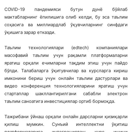
COVID-19 пандемияси бутун дунё бўйлаб
мактабларнинг ёпилишига олиб келди, бу эса таълим
соҳасига ва миллиардлаб ўқувчиларнинг синфдаги
ўқишига зарар етказди.
Таълим технологиялари (edtech) компаниялари
масофавий таълим учун рақамли платформаларни
яратиш орқали ечимларни тақдим этиш учун пайдо
бўлди. Талабаларга ўқитувчилар ва курсларга кириш
имконини бериш учун онлайн таълим дастурлари ва
видео конференция технологияларини яратиш учун
стартаплар шакллантирилгани сабабли электрон
таълим саноатига инвестициялар ортиб бормоқда.
Тажрибани ўйнаш орқали онлайн дарсларни қизиқарли
қилиш мумкин. Сунъий интеллектни ўқитиш
платформаларига интеграциялаш курс ишини