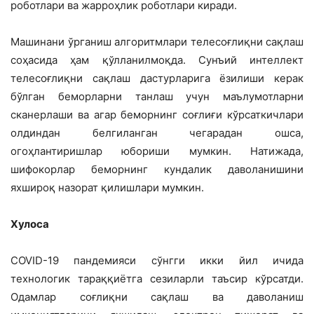
роботлари ва жарроҳлик роботлари киради.
Машинани ўрганиш алгоритмлари телесоғлиқни сақлаш
соҳасида ҳам қўлланилмоқда. Сунъий интеллект
телесоғлиқни сақлаш дастурларига ёзилиши керак
бўлган беморларни танлаш учун маълумотларни
сканерлаши ва агар беморнинг соғлиғи кўрсаткичлари
олдиндан белгиланган чегарадан ошса,
огоҳлантиришлар юбориши мумкин. Натижада,
шифокорлар беморнинг кундалик даволанишини
яхшироқ назорат қилишлари мумкин.
Хулоса
COVID-19 пандемияси сўнгги икки йил ичида
технологик тараққиётга сезиларли таъсир кўрсатди.
Одамлар соғлиқни сақлаш ва даволаниш