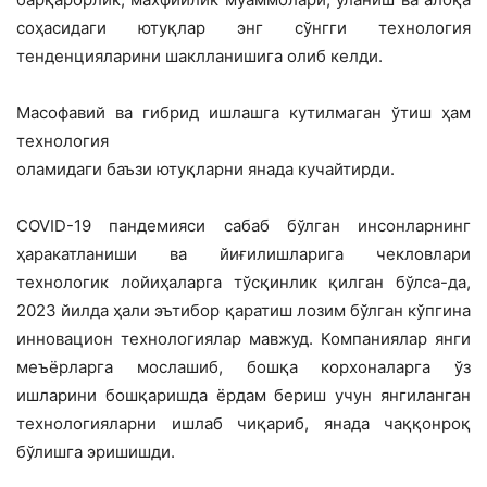
соҳасидаги ютуқлар энг сўнгги технология
тенденцияларини шаклланишига олиб келди.
Масофавий ва гибрид ишлашга кутилмаган ўтиш ҳам
технология
оламидаги баъзи ютуқларни янада кучайтирди.
COVID-19 пандемияси сабаб бўлган инсонларнинг
ҳаракатланиши ва йиғилишларига чекловлари
технологик лойиҳаларга тўсқинлик қилган бўлса-да,
2023 йилда ҳали эътибор қаратиш лозим бўлган кўпгина
инновацион технологиялар мавжуд. Компаниялар янги
меъёрларга мослашиб, бошқа корхоналарга ўз
ишларини бошқаришда ёрдам бериш учун янгиланган
технологияларни ишлаб чиқариб, янада чаққонроқ
бўлишга эришишди.