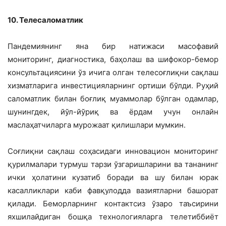
10. Телесаломатлик
Пандемиянинг яна бир натижаси масофавий
мониторинг, диагностика, баҳолаш ва шифокор-бемор
консультациясини ўз ичига олган телесоғлиқни сақлаш
хизматларига инвестицияларнинг ортиши бўлди. Руҳий
саломатлик билан боғлиқ муаммолар бўлган одамлар,
шунингдек, йўл-йўриқ ва ёрдам учун онлайн
маслаҳатчиларга мурожаат қилишлари мумкин.
Соғлиқни сақлаш соҳасидаги инновацион мониторинг
қурилмалари турмуш тарзи ўзгаришларини ва тананинг
ички ҳолатини кузатиб боради ва шу билан юрак
касалликлари каби фавқулодда вазиятларни башорат
қилади. Беморларнинг контактсиз ўзаро таъсирини
яхшилайдиган бошқа технологияларга телетиббиёт