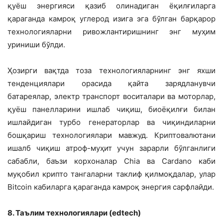
қуёш энергияси қазиб олинадиган ёқилғиларга
қараганда камроқ углерод изига эга бўлган барқарор
технологияларни ривожлантиришнинг энг муҳим
уриниши бўлди.
Ҳозирги вақтда тоза технологияларнинг энг яхши
тенденциялари орасида қайта зарядланувчи
батареялар, электр транспорт воситалари ва моторлар,
қуёш панелларини ишлаб чиқиш, биоёқилғи билан
ишлайдиган турбо генераторлар ва чиқиндиларни
бошқариш технологиялари мавжуд. Криптовалютани
ишалб чиқиш атроф-муҳит учун зарарли бўлганлиги
сабабли, баъзи корхоналар Chia ва Cardano каби
муқобил крипто тангаларни таклиф қилмоқдалар, улар
Bitcoin кабиларга қараганда камроқ энергия сарфлайди.
8. Таълим технологиялари (edtech)