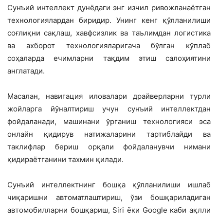
Сунъий интеллект дунёдаги энг изчил ривожланаётган
технологиялардан биридир. Унинг кенг қўлланилиши
соғлиқни сақлаш, хавфсизлик ва таълимдан логистика
ва ахборот технологияларигача бўлган кўплаб
соҳаларда ечимларни тақдим этиш салоҳиятини
англатади.
Масалан, навигация иловалари драйверларни турли
жойларга йўналтириш учун сунъий интеллектдан
фойдаланади, машинани ўрганиш технологияси эса
онлайн қидирув натижаларини тартиблайди ва
таклифлар бериш орқали фойдаланувчи нимани
қидираётганини тахмин қилади.
Сунъий интеллектнинг бошқа қўлланилиши ишлаб
чиқаришни автоматлаштириш, ўзи бошқариладиган
автомобилларни бошқариш, Siri ёки Google каби ақлли