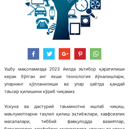
Ушбу мақоламизда 2023 йилда эътибор қаратилиши
керак бўлган энг яхши технология йўналишлари,
уларнинг қўлланилиши ва улар ҳаётда қандай
таъсир қилишини кўриб чиқамиз.
Ускуна ва дастурий таъминотни ишлаб чиқиш,
маълумотларни таҳлил қилиш эҳтиёжлари, хавфсизлик
масалалари, тиббий фавқулодда вазиятлар,
барқарорлик, махфийлик муаммолари, уланиш ва алоқа