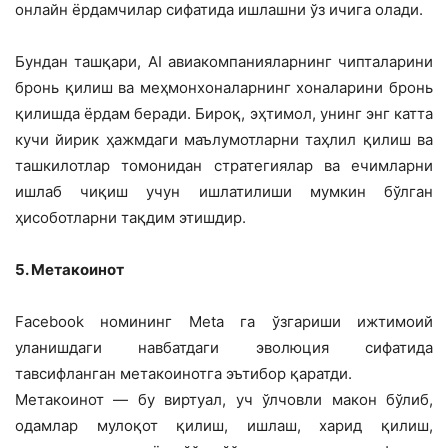
онлайн ёрдамчилар сифатида ишлашни ўз ичига олади.
Бундан ташқари, AI авиакомпанияларнинг чипталарини
бронь қилиш ва меҳмонхоналарнинг хоналарини бронь
қилишда ёрдам беради. Бироқ, эҳтимол, унинг энг катта
кучи йирик ҳажмдаги маълумотларни таҳлил қилиш ва
ташкилотлар томонидан стратегиялар ва ечимларни
ишлаб чиқиш учун ишлатилиши мумкин бўлган
ҳисоботларни тақдим этишдир.
5. Метакоинот
Facebook номининг Meta га ўзгариши ижтимоий
уланишдаги навбатдаги эволюция сифатида
тавсифланган метакоинотга эътибор қаратди.
Метакоинот — бу виртуал, уч ўлчовли макон бўлиб,
одамлар мулоқот қилиш, ишлаш, харид қилиш,