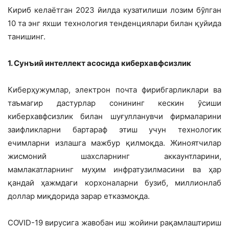
Кириб келаётган 2023 йилда кузатилиши лозим бўлган
10 та энг яхши технология тенденциялари билан қуйида
танишинг.
1. Сунъий интеллект асосида киберхавфсизлик
Киберҳужумлар, электрон почта фирибгарликлари ва
таъмагир дастурлар сонининг кескин ўсиши
киберхавфсизлик билан шуғулланувчи фирмаларини
заифликларни бартараф этиш учун технологик
ечимларни излашга мажбур қилмоқда. Жиноятчилар
жисмоний шахсларнинг аккаунтларини,
мамлакатларнинг муҳим инфратузилмасини ва ҳар
қандай ҳажмдаги корхоналарни бузиб, миллионлаб
доллар миқдорида зарар етказмоқда.
COVID-19 вирусига жавобан иш жойини рақамлаштириш