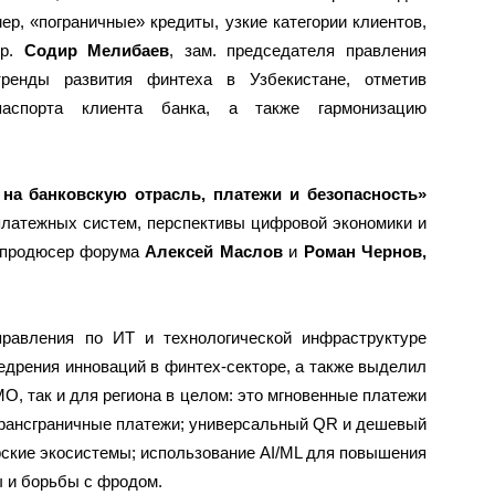
мер, «пограничные» кредиты, узкие категории клиентов,
пр.
Содир Мелибаев
, зам. председателя правления
тренды развития финтеха в Узбекистане, отметив
паспорта клиента банка, а также гармонизацию
на банковскую отрасль, платежи и безопасность»
латежных систем, перспективы цифровой экономики и
й продюсер форума
Алексей Маслов
и
Роман Чернов,
правления по ИТ и технологической инфраструктуре
дрения инноваций в финтех-секторе, а также выделил
O, так и для региона в целом: это мгновенные платежи
трансграничные платежи; универсальный QR и дешевый
ерские экосистемы; использование AI/ML для повышения
 и борьбы с фродом.