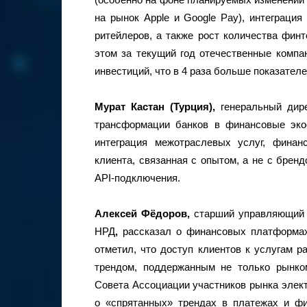
на рынок Apple и Google Pay), интеграци
ритейлеров, а также рост количества финт
этом за текущий год отечественные комп
инвестиций, что в 4 раза больше показателе
Мурат Кастан (Турция),
генеральный дир
трансформации банков в финансовые эко
интеграция межотраслевых услуг, финан
клиента, связанная с опытом, а не с брен
API-подключения.
Алексей Фёдоров,
старший управляющий 
НРД
,
рассказал о финансовых платформах
отметил, что доступ клиентов к услугам р
трендом, поддержанным не только рынко
Совета Ассоциации участников рынка элект
о «спрятанных» трендах в платежах и ф