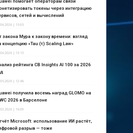
uawei помогает операторам связи
онетизировать токены через интеграцию
ервисов, сетей и вычислений
.06.2026 | 15:05
т закона Мура к закону времени: взгляд
а концепцию «Tau (τ) Scaling Law»
.06.2026 | 13:13
нализ рейтинга CB Insights AI 100 за 2026
од
.05.2026 | 12:46
uawei получила восемь наград GLOMO на
WC 2026 в Барселоне
.03.2026 | 16:09
тчёт Microsoft: использование ИИ растёт,
ифровой разрыв — тоже