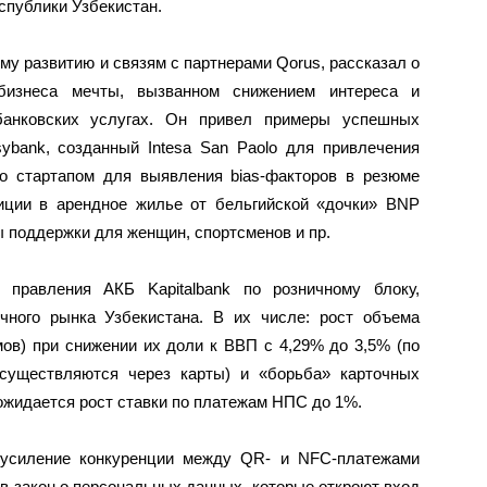
спублики Узбекистан.
му развитию и связям с партнерами Qorus, рассказал о
бизнеса мечты, вызванном снижением интереса и
банковских услугах. Он привел примеры успешных
ybank, созданный Intesa San Paolo для привлечения
о стартапом для выявления bias-факторов в резюме
иции в арендное жилье от бельгийской «дочки» BNP
ы поддержки для женщин, спортсменов и пр.
 правления АКБ Kapitalbank по розничному блоку,
чного рынка Узбекистана. В их числе: рост объема
мов) при снижении их доли к ВВП с 4,29% до 3,5% (по
осуществляются через карты) и «борьба» карточных
ожидается рост ставки по платежам НПС до 1%.
к усиление конкуренции между QR- и NFC-платежами
в закон о персональных данных, которые откроют вход