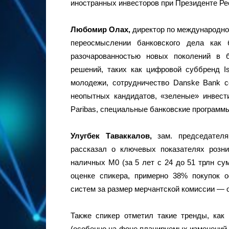
иностранных инвесторов при Президенте Ре
Любомир Олах,
директор по международно
переосмыслении банковского дела как 
разочарованностью новых поколений в 
решений, таких как цифровой суббренд Is
молодежи, сотрудничество Danske Bank с
неопытных кандидатов, «зеленые» инвест
Paribas, специальные банковские программ
Улугбек Таваккалов,
зам. председателя
рассказал о ключевых показателях розни
наличных М0 (за 5 лет с 24 до 51 трлн су
оценке спикера, примерно 38% покупок 
систем за размер мерчантской комиссии — 
Также спикер отметил такие тренды, ка
(особенно на фоне планируемых изменений 