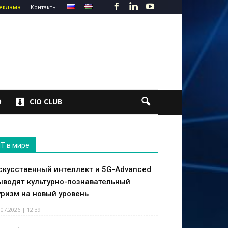
еклама
Контакты
О
CIO CLUB
IT в мире
скусственный интеллект и 5G-Advanced
ыводят культурно-познавательный
уризм на новый уровень
.07.2026 | 12:39