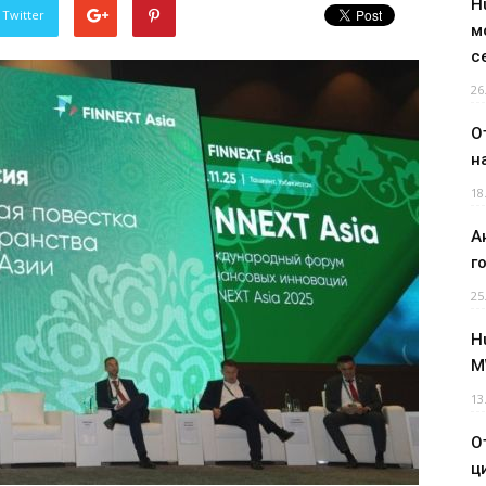
H
 Twitter
м
с
26
О
н
18
А
г
25
H
M
13
О
ц