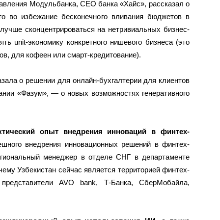
авления Модульбанка, СЕО банка «Хайс», рассказал о
то во избежание бесконечного вливания бюджетов в
 лучше сконцентрироваться на нетривиальных бизнес-
ять unit-экономику конкретного нишевого бизнеса (это
ов, для кофеен или смарт-кредитование).
зала о решении для онлайн-бухгалтерии для клиентов
ании «Фазум», — о новых возможностях генеративного
ктический опыт внедрения инноваций в финтех-
ешного внедрения инновационных решений в финтех-
егиональный менеджер в отделе СНГ в департаменте
очему Узбекистан сейчас является территорией финтех-
представители AVO bank, Т-Банка, СберМобайла,