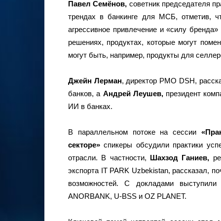
Павел Семёнов,
советник председателя пр
трендах в банкинге для МСБ, отметив, ч
агрессивное привлечение и «силу бренда»
решениях, продуктах, которые могут помен
могут быть, например, продукты для селлер
Джейн Лерман
, директор PMO DSH, расска
банков, а
Андрей Леушев,
президент комп
ИИ в банках.
В параллельном потоке на сессии
«Пра
секторе»
спикеры обсудили практики усп
отрасли. В частности,
Шахзод Ганиев,
р
экспорта IT PARK Uzbekistan, рассказал, п
возможностей. С докладами выступили 
ANORBANK, U-BSS и OZ PLANET.