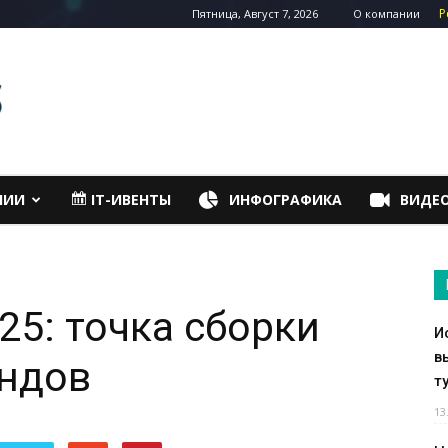
Р
Пятница, Август 7, 2026
О компании
НИИ
IT-ИВЕНТЫ
ИНФОГРАФИКА
ВИДЕ
25: точка сборки
И
в
ендов
т
13