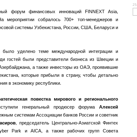
25
ный форум финансовых инноваций FINNEXT Asia,
На мероприятии собралось 700+ топ-менеджеров и
совой системы Узбекистана, России, США, Беларуси и
 было уделено теме международной интеграции и
еди гостей были представители бизнеса из Швеции и
Азербайджана, а также инвесторы из ОАЭ, проявившие
екистана, которые прибыли в страну, чтобы детально
ния в экономику республики.
ратегическая повестка мирового и регионального
ыступили генеральный продюсер форума
Алексей
тежным системам Ассоциации банков России и советник
асиров
, председатель Центрально-Азиатской Финтех
Cyber Park и AICA, а также рабочих групп Совета