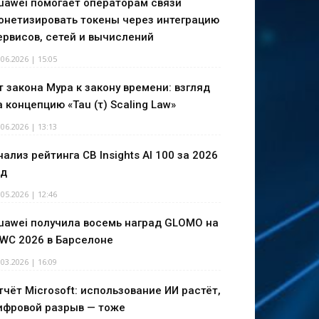
uawei помогает операторам связи
онетизировать токены через интеграцию
ервисов, сетей и вычислений
.06.2026 | 15:05
т закона Мура к закону времени: взгляд
а концепцию «Tau (τ) Scaling Law»
.06.2026 | 13:13
нализ рейтинга CB Insights AI 100 за 2026
од
.05.2026 | 12:46
uawei получила восемь наград GLOMO на
WC 2026 в Барселоне
.03.2026 | 16:09
тчёт Microsoft: использование ИИ растёт,
ифровой разрыв — тоже