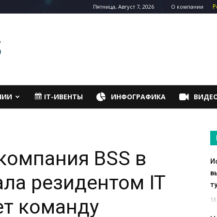
Р
Пятница, Август 7, 2026
О компании
НИИ
IT-ИВЕНТЫ
ИНФОГРАФИКА
ВИДЕ
компания BSS в
И
в
ала резидентом IT
т
ет команду
13