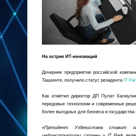
На острие ИТ-инноваций
Дочернее предприятие российской компа
Ташкенте, получило статус резидента
IT Pa
Как отметил директор ДП Пулат Халиулин
передовые технологии и современные реше
более выгодных для бизнеса и государства 
«Президент Узбекистана ставит за
инфраструктуры страны и IT Park являе