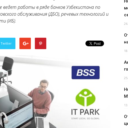
H
е ведет работы в ряде банков Узбекистана по
м
вского обслуживания (ДБО), речевых технологий и
с
и (ИБ).
26
О
н
 Twitter
18
А
г
25
H
M
13
О
ц