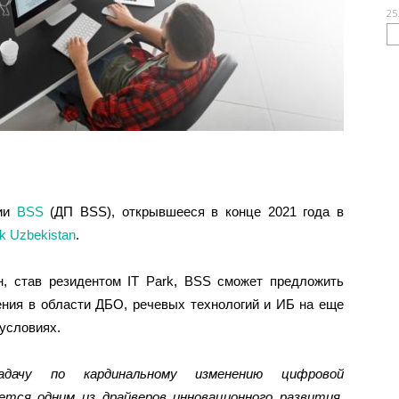
25
нии
BSS
(ДП BSS), открывшееся в конце 2021 года в
rk Uzbekistan
.
, став резидентом IT Park, BSS сможет предложить
ния в области ДБО, речевых технологий и ИБ на еще
условиях.
дачу по кардинальному изменению цифровой
тся одним из драйверов инновационного развития.