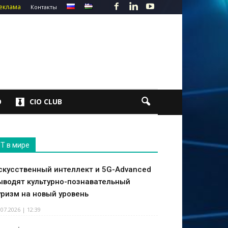
еклама
Контакты
О
CIO CLUB
IT в мире
скусственный интеллект и 5G-Advanced
ыводят культурно-познавательный
уризм на новый уровень
.07.2026 | 12:39