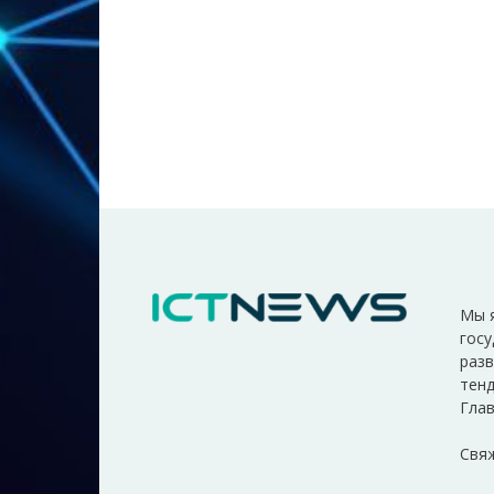
Мы 
госу
разв
тенд
Глав
Свяж