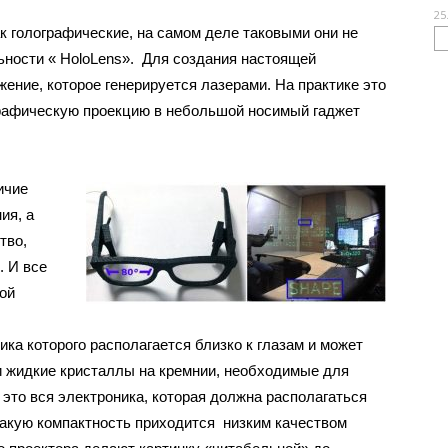
25
к голографические, на самом деле таковыми они не
ьности « HoloLens». Для создания настоящей
ение, которое генерируется лазерами. На практике это
графическую проекцию в небольшой носимый гаджет
ичие
ия, а
тво,
. И все
той
ика которого располагается близко к глазам и может
 и жидкие кристаллы на кремнии, необходимые для
 это вся электроника, которая должна располагаться
такую компактность приходится низким качеством