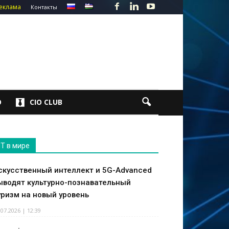
еклама
Контакты
О
CIO CLUB
IT в мире
скусственный интеллект и 5G-Advanced
ыводят культурно-познавательный
уризм на новый уровень
.07.2026 | 12:39