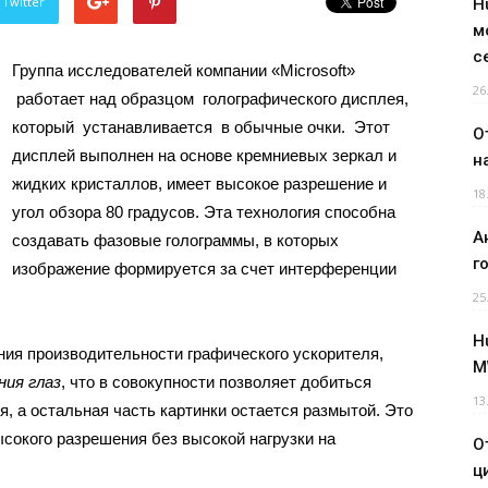
 Twitter
H
м
с
Группа исследователей компании «Microsoft»
26
работает над образцом голографического дисплея,
который устанавливается в обычные очки. Этот
О
дисплей выполнен на основе кремниевых зеркал и
н
жидких кристаллов, имеет высокое разрешение и
18
угол обзора 80 градусов. Эта технология способна
А
создавать фазовые голограммы, в которых
г
изображение формируется за счет интерференции
25
H
ия производительности графического ускорителя,
M
ния глаз
, что в совокупности позволяет добиться
13
я, а остальная часть картинки остается размытой. Это
сокого разрешения без высокой нагрузки на
О
ц