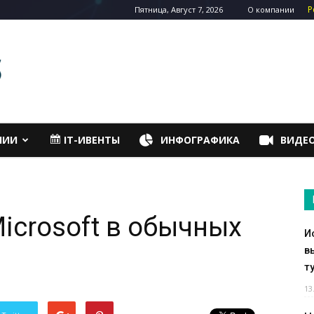
Р
Пятница, Август 7, 2026
О компании
НИИ
IT-ИВЕНТЫ
ИНФОГРАФИКА
ВИДЕ
icrosoft в обычных
И
в
т
13