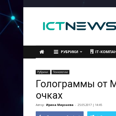
ICTNEWS
РУБРИКИ
IT-КОМПА
Рубрики:
Технологии
Голограммы от M
очках
Автор:
Ирина Мирзаева
-
25.05.2017 | 14:45