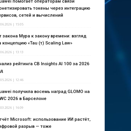
uawei помогает операторам связи
онетизировать токены через интеграцию
ервисов, сетей и вычислений
.06.2026 | 15:05
т закона Мура к закону времени: взгляд
а концепцию «Tau (τ) Scaling Law»
.06.2026 | 13:13
нализ рейтинга CB Insights AI 100 за 2026
од
.05.2026 | 12:46
uawei получила восемь наград GLOMO на
WC 2026 в Барселоне
.03.2026 | 16:09
тчёт Microsoft: использование ИИ растёт,
ифровой разрыв — тоже