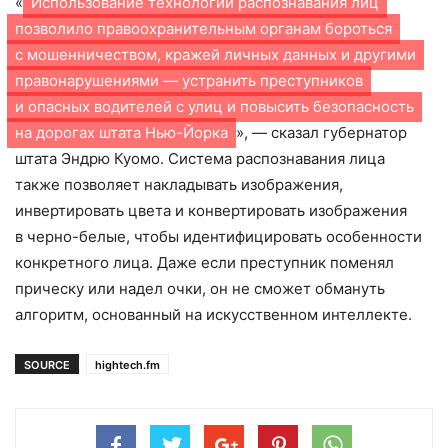
«
Использование технологии распознавания лиц
позволило правоохранительным органам бороться
с мошенничеством, кражей личных данных и другими
правонарушениями — устранить преступников
и опасных водителей с улиц и повысить безопасность
на дорогах штата Нью-Йорка
», — сказал губернатор
штата Эндрю Куомо. Система распознавания лица
также позволяет накладывать изображения,
инвертировать цвета и конвертировать изображения
в черно-белые, чтобы идентифицировать особенности
конкретного лица. Даже если преступник поменял
прическу или надел очки, он не сможет обмануть
алгоритм, основанный на искусственном интеллекте.
SOURCE
hightech.fm