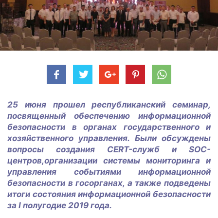
25 июня прошел республиканский семинар,
посвященный обеспечению информационной
безопасности в органах государственного и
хозяйственного управления. Были обсуждены
вопросы создания CERT-служб и SOC-
центров,организации системы мониторинга и
управления событиями информационной
безопасности в госорганах, а также подведены
итоги состояния информационной безопасности
за I полугодие 2019 года.