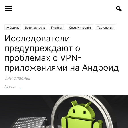
Рубрики:
Безопасность
Главная
Софт/Интернет
Технологии
Исследователи
предупреждают о
проблемах с VPN-
приложениями на Андроид
Они опасны!
Автор:
Шухрат Саттаров
-
31.01.2017 | 16:15