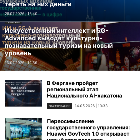
терять на них деньги
28.07.2026 | 15:40
ГЛАВНАЯ
Искусственный интеллект и 5G-
Advanced выводят культурно-
познавательный туризм на новый
уровень
13.07.2026 | 12:39
В Фергане пройдет
региональный этап
Национального AI-хакатона
14.05.2026 | 19:33
ОБРАЗОВАНИЕ
Переосмысление
государственного управления:
Huawei GovTech 1.0 открывает