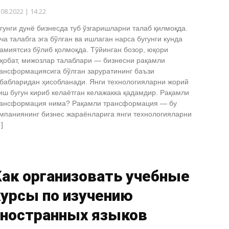
.08.2022 | 14:22
гунги дунё бизнесда туб ўзгаришларни талаб қилмоқда.
ча талабга эга бўлган ва ишлаган нарса бугунги кунда
амиятсиз бўлиб қолмоқда. Тўйинган бозор, юқори
қобат, мижозлар талаблари — бизнесни рақамли
ансформациясига бўлган заруратининг баъзи
бабларидан ҳисобланади. Янги технологияларни жорий
иш бугун кириб келаётган келажакка қадамдир. Рақамли
ансформация нима? Рақамли трансформация — бу
мпаниянинг бизнес жараёнларига янги технологияларни
]
Как организовать учебные
курсы по изучению
иностранных языков