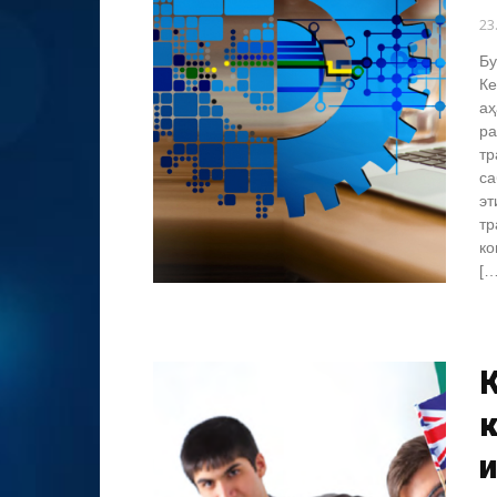
23
Бу
Ке
аҳ
ра
тр
са
эт
тр
ко
[…