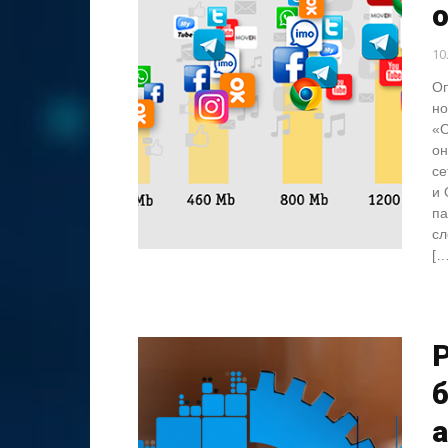
10
Оп
но
«O
он
се
и 
па
сл
[…
қ