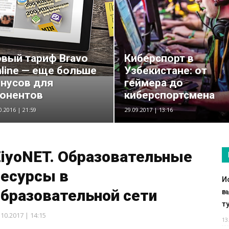
вый тариф Bravo
Киберспорт в
line — еще больше
Узбекистане: от
нусов для
геймера до
онентов
киберспортсмена
0.2016 | 21:59
29.09.2017 | 13:16
ZiyoNET. Образовательные
ресурсы в
И
образовательной сети
в
т
.10.2017 | 14:15
13