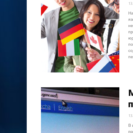
13
На
яз
не
пр
юр
по
со
пе
M
13
В 
по