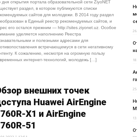
 дня открытия портала образовательной сети ZiyoNET
H
ществует раздел, в котором публикуются списки
м
комендуемых сайтов для молодежи. В 2014 году раздел
еобразован в Единый реестр рекомендуемых сайтов, и
с
рес его остался прежним — http://sites.ziyonet.uz. Особое
26
имание уделяется наполнению Реестра
знавательными и полезными адресами для
О
отивопоставления встречающемуся в сети негативному
н
нтенту. К сожалению, несмотря на огромную пользу
временных интернет-технологий, молодежь […]
18
А
г
Обзор внешних точек
25
оступа Huawei AirEngine
H
M
760R-X1 и AirEngine
13
6760R-51
О