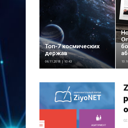
Но
On
Топ-7 космических
бо
держав
аб
06.11.2018 | 10:43
10.1
02