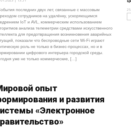
.01.2023 | 13:51
ц
бытия последних двух лет, связанные с массовым
25
реходом сотрудников на удалёнку, ускоряющимся
едрением IoT и AVL, коммерческим использованием
горитмов анализа телеметрии средствами искусственного
теллекта для предотвращения возникновения аварийных
туаций, показали что беспроводные сети Wi-Fi играют
итическую роль не только в бизнес-процессах, но и в
рмировании цифрового интерьера городской среды.
годня уже не только коммерческие, […]
Мировой опыт
формирования и развития
системы «Электронное
правительство»