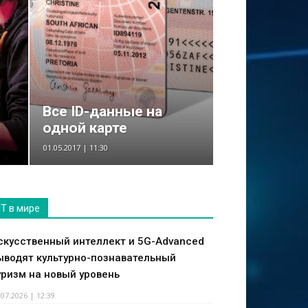
Все ID-данные на
одной карте
01.05.2017 | 11:30
IT в мире
скусственный интеллект и 5G-Advanced
ыводят культурно-познавательный
уризм на новый уровень
.07.2026 | 12:39