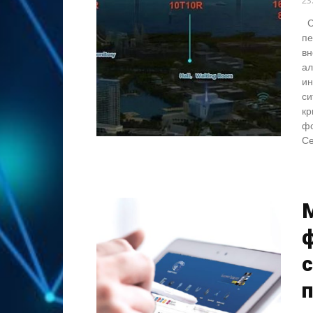
23
Со
пе
вн
ал
ин
си
кр
фо
Се