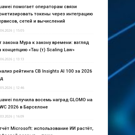
uawei помогает операторам связи
онетизировать токены через интеграцию
ервисов, сетей и вычислений
.06.2026 | 15:05
т закона Мура к закону времени: взгляд
а концепцию «Tau (τ) Scaling Law»
.06.2026 | 13:13
нализ рейтинга CB Insights AI 100 за 2026
од
.05.2026 | 12:46
uawei получила восемь наград GLOMO на
WC 2026 в Барселоне
.03.2026 | 16:09
тчёт Microsoft: использование ИИ растёт,