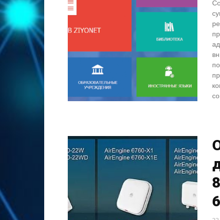
Со
су
ре
пр
ад
вн
по
пр
ко
со
д
8