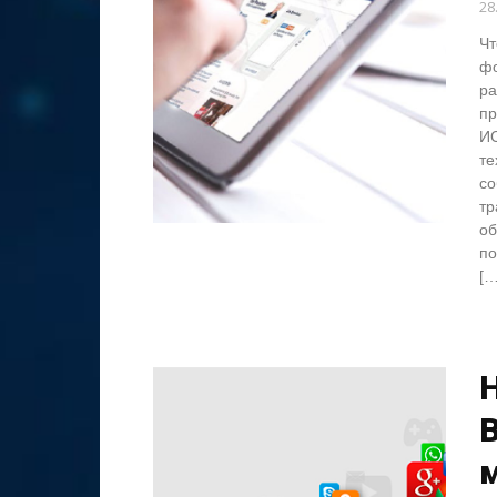
28
Чт
фо
ра
пр
И
те
со
тр
об
по
[…
B
м