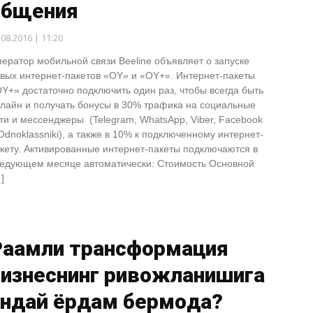
общения
.08.2016 | 11:20
ератор мобильной связи Beeline объявляет о запуске
вых интернет-пакетов «OY» и «OY+». Интернет-пакеты
Y+» достаточно подключить один раз, чтобы всегда быть
лайн и получать бонусы в 30% трафика на социальные
ти и мессенджеры (Telegram, WhatsApp, Viber, Facebook
Odnoklassniki), а также в 10% к подключенному интернет-
кету. Активированные интернет-пакеты подключаются в
едующем месяце автоматически: Стоимость Основной
]
Рақамли трансформация
бизнеснинг ривожланишига
андай ёрдам бермоқда?