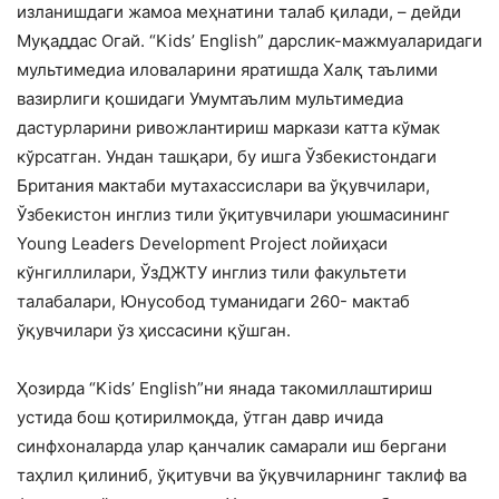
изланишдаги жамоа меҳнатини талаб қилади, – дейди
Муқаддас Огай. “Kids’ English” дарслик-мажмуаларидаги
мультимедиа иловаларини яратишда Халқ таълими
вазирлиги қошидаги Умумтаълим мультимедиа
дастурларини ривожлантириш маркази катта кўмак
кўрсатган. Ундан ташқари, бу ишга Ўзбекистондаги
Британия мактаби мутахассислари ва ўқувчилари,
Ўзбекистон инглиз тили ўқитувчилари уюшмасининг
Young Leaders Development Project лойиҳаси
кўнгиллилари, ЎзДЖТУ инглиз тили факультети
талабалари, Юнусобод туманидаги 260- мактаб
ўқувчилари ўз ҳиссасини қўшган.
Ҳозирда “Kids’ English”ни янада такомиллаштириш
устида бош қотирилмоқда, ўтган давр ичида
синфхоналарда улар қанчалик самарали иш бергани
таҳлил қилиниб, ўқитувчи ва ўқувчиларнинг таклиф ва