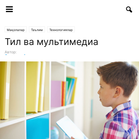
Мақолалар
Таълим
Технологиялар
Тил ва мультимедиа
Автор:
Саидазиз Аъзамов
-
08.11.2017 | 10:30