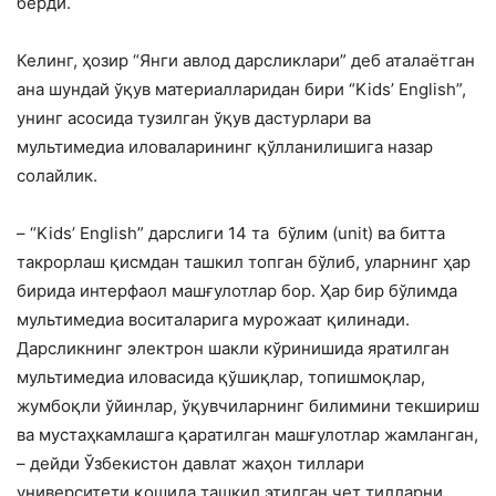
берди.
Келинг, ҳозир “Янги авлод дарсликлари” деб аталаётган
ана шундай ўқув материалларидан бири “Kids’ English”,
унинг асосида тузилган ўқув дастурлари ва
мультимедиа иловаларининг қўлланилишига назар
солайлик.
– “Kids’ English” дарслиги 14 та бўлим (unit) ва битта
такрорлаш қисмдан ташкил топган бўлиб, уларнинг ҳар
бирида интерфаол машғулотлар бор. Ҳар бир бўлимда
мультимедиа воситаларига мурожаат қилинади.
Дарсликнинг электрон шакли кўринишида яратилган
мультимедиа иловасида қўшиқлар, топишмоқлар,
жумбоқли ўйинлар, ўқувчиларнинг билимини текшириш
ва мустаҳкамлашга қаратилган машғулотлар жамланган,
– дейди Ўзбекистон давлат жаҳон тиллари
университети қошида ташкил этилган чет тилларни