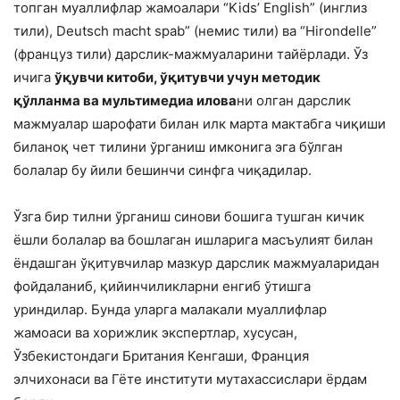
топган муаллифлар жамоалари “Kids’ English” (инглиз
тили), Deutsch macht spab” (немис тили) ва “Hirondelle”
(француз тили) дарслик-мажмуаларини тайёрлади. Ўз
ичига
ўқувчи китоби, ўқитувчи учун методик
қўлланма ва мультимедиа илова
ни олган дарслик
мажмуалар шарофати билан илк марта мактабга чиқиши
биланоқ чет тилини ўрганиш имконига эга бўлган
болалар бу йили бешинчи синфга чиқадилар.
Ўзга бир тилни ўрганиш синови бошига тушган кичик
ёшли болалар ва бошлаган ишларига масъулият билан
ёндашган ўқитувчилар мазкур дарслик мажмуаларидан
фойдаланиб, қийинчиликларни енгиб ўтишга
уриндилар. Бунда уларга малакали муаллифлар
жамоаси ва хорижлик экспертлар, хусусан,
Ўзбекистондаги Британия Кенгаши, Франция
элчихонаси ва Гёте институти мутахассислари ёрдам