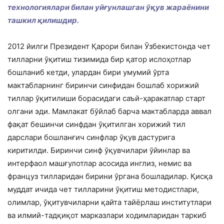
технологиялари билан уйғунлашган ўқув жараёнини
ташкил қилишдир.
2012 йилги Президент Қарори билан Ўзбекистонда чет
тилларни ўқитиш тизимида бир қатор ислоҳотлар
бошланиб кетди, улардан бири умумий ўрта
мактабларнинг биринчи синфидан бошлаб хорижий
тиллар ўқитилиши борасидаги саъй-ҳаракатлар старт
олгани эди. Мамлакат бўйлаб барча мактабларда аввал
фақат бешинчи синфдан ўқитилган хорижий тил
дарслари бошланғич синфлар ўқув дастурига
киритилди. Биринчи синф ўқувчилари ўйинлар ва
интерфаол машғулотлар асосида инглиз, немис ва
француз тилларидан бирини ўргана бошладилар. Қисқа
муддат ичида чет тилларини ўқитиш методистлари,
олимлар, ўқитувчиларни қайта тайёрлаш институтлари
ва илмий-тадқиқот марказлари ходимларидан таркиб