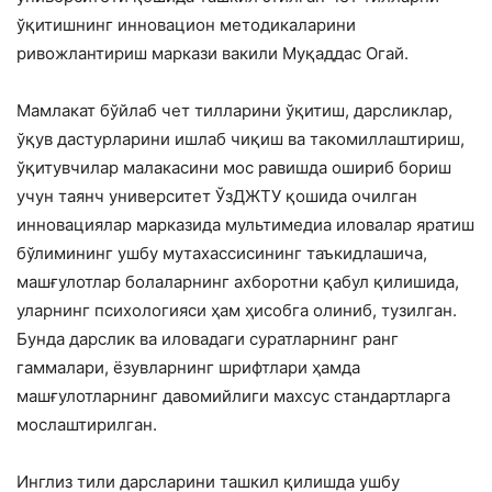
ўқитишнинг инновацион методикаларини
ривожлантириш маркази вакили Муқаддас Огай.
Мамлакат бўйлаб чет тилларини ўқитиш, дарсликлар,
ўқув дастурларини ишлаб чиқиш ва такомиллаштириш,
ўқитувчилар малакасини мос равишда ошириб бориш
учун таянч университет ЎзДЖТУ қошида очилган
инновациялар марказида мультимедиа иловалар яратиш
бўлимининг ушбу мутахассисининг таъкидлашича,
машғулотлар болаларнинг ахборотни қабул қилишида,
уларнинг психологияси ҳам ҳисобга олиниб, тузилган.
Бунда дарслик ва иловадаги суратларнинг ранг
гаммалари, ёзувларнинг шрифтлари ҳамда
машғулотларнинг давомийлиги махсус стандартларга
мослаштирилган.
Инглиз тили дарсларини ташкил қилишда ушбу