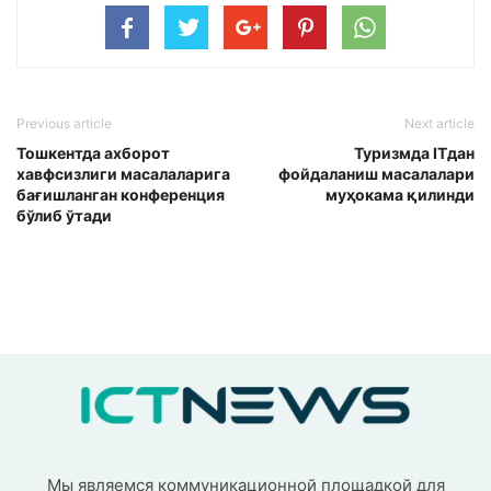
Previous article
Next article
Тошкентда ахборот
Туризмда ITдан
хавфсизлиги масалаларига
фойдаланиш масалалари
бағишланган конференция
муҳокама қилинди
бўлиб ўтади
Мы являемся коммуникационной площадкой для