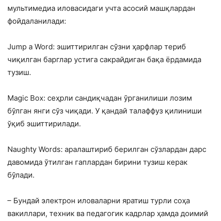
мультимедиа иловасидаги учта асосий машқлардан
фойдаланилади:
Jump a Word: эшиттирилган сўзни ҳарфлар териб
чиқилган барглар устига сакрайдиган бақа ёрдамида
тузиш.
Magic Box: сеҳрли сандиқчадан ўрганилиши лозим
бўлган янги сўз чиқади. У қандай талаффуз қилиниши
ўқиб эшиттирилади.
Naughty Words: аралаштириб берилган сўзлардан дарс
давомида ўтилган гаплардан бирини тузиш керак
бўлади.
– Бундай электрон иловаларни яратиш турли соҳа
вакиллари, техник ва педагогик кадрлар ҳамда доимий