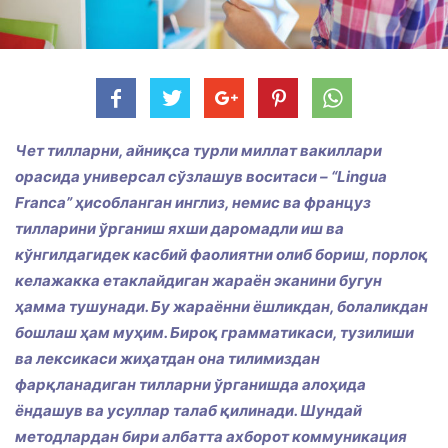
Чет тилларни, айниқса турли миллат вакиллари
орасида универсал сўзлашув воситаси – “
Lingua
Franca
” ҳисобланган инглиз, немис ва француз
тилларини ўрганиш яхши даромадли иш ва
кўнгилдагидек касбий фаолиятни олиб бориш, порлоқ
келажакка етаклайдиган жараён эканини бугун
ҳамма тушунади. Бу жараённи ёшликдан, болаликдан
бошлаш ҳам муҳим. Бироқ грамматикаси, тузилиши
ва лексикаси жиҳатдан она тилимиздан
фарқланадиган тилларни ўрганишда алоҳида
ёндашув ва усуллар талаб қилинади. Шундай
методлардан бири албатта ахборот коммуникация