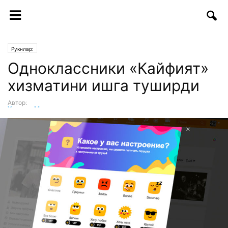
Рукнлар:
Одноклассники «Кайфият»
хизматини ишга туширди
Автор:
Хумоюн Мукимов
-
18.08.2017 | 11:30