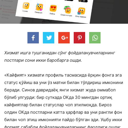
Хизмат ишга
тушганидан сўнг фойдаланувчиларнинг
постлари сони икки баробарга ошди.
«Кайфият» хизмати профиль тасмасида ёрқин фонга эга
статус қўйиш ва уни ўз матни билан тўлдириш имконини
беради.
Синов давридаёқ янги хизмат жуда оммабоп
бўлиб улгурди: бир суткада ОКда 30 мингдан ортиқ
кайфиятлар билан статуслар чоп этилмоқда. Бироз
олдин ОКда постларни катта ҳарфлар ва уни рангли фон
билан чоп этиш имконияти пайдо бўлган эди. Ушбу икки
формат сабабли фойдаланувчиларнинг фаоллиги ошди: