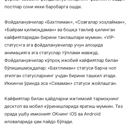
постлар сони икки баробарга ошди.
Фойдаланувчилар «Бахтлиман», «Совғалар хоҳлайман»,
«Байрам қилмоқдаман» ва бошқа таклиф қилинган
кайфиятларидан бирини танлашлари мумкин. «VIP-
статус»га эга фойдаланувчилар учун алоҳида
анимацияга эга статуслар тўплами мавжуд.
Фойдаланувчилар кўпроқ ижобий кайфиятлар билан
бўлишишмоқдалар: «Бахтлиман» статуси барча чоп
этилган статусларнинг учдан бирини ташкил этади.
Иккинчи ўринда эса «Севаман» статуси жойлашган.
Кайфиятлар билан қайдларни ижтимоий тармоқнинг
десктоп ва мобил кўринишларида яратиш мумкин. Тез
орада ушбу имконият ОКнинг iOS ва Android
иловаларида ҳам пайдо бўлади.