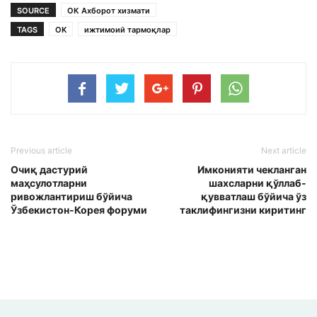
SOURCE
ОК Ахборот хизмати
TAGS
OK
ижтимоий тармоқлар
Previous article
Next article
Очиқ дастурий
Имконияти чекланган
маҳсулотларни
шахсларни қўллаб-
ривожлантириш бўйича
қувватлаш бўйича ўз
Ўзбекистон-Корея форуми
таклифингизни киритинг