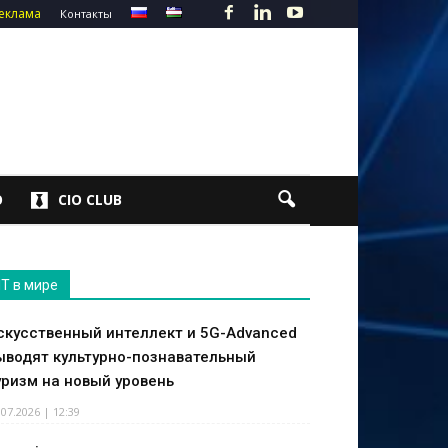
еклама
Контакты
О
CIO CLUB
IT в мире
скусственный интеллект и 5G-Advanced
ыводят культурно-познавательный
уризм на новый уровень
.07.2026 | 12:39