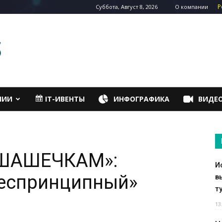
Р
Суббота, Август 8, 2026
О компании
НИИ
IT-ИВЕНТЫ
ИНФОГРАФИКА
ВИДЕ
ШАШЕЧКАМ»:
И
беспринципный»
в
т
13