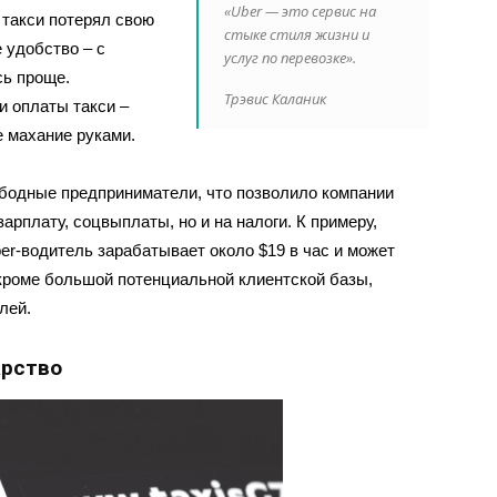
«Uber — это сервис на
 такси потерял свою
стыке стиля жизни и
 удобство – с
услуг по перевозке».
сь проще.
Трэвис Каланик
и оплаты такси –
е махание руками.
ободные предприниматели, что позволило компании
арплату, соцвыплаты, но и на налоги. К примеру,
er-водитель зарабатывает около $19 в час и может
ь,кроме большой потенциальной клиентской базы,
лей.
арство