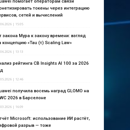
uawei помогает операторам связи
онетизировать токены через интеграцию
ервисов, сетей и вычислений
.06.2026 | 15:05
т закона Мура к закону времени: взгляд
а концепцию «Tau (τ) Scaling Law»
.06.2026 | 13:13
нализ рейтинга CB Insights AI 100 за 2026
од
.05.2026 | 12:46
uawei получила восемь наград GLOMO на
WC 2026 в Барселоне
.03.2026 | 16:09
тчёт Microsoft: использование ИИ растёт,
ифровой разрыв — тоже