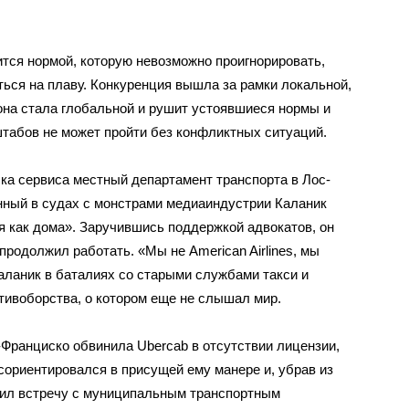
ится нормой, которую невозможно проигнорировать,
ься на плаву. Конкуренция вышла за рамки локальной,
она стала глобальной и рушит устоявшиеся нормы и
штабов не может пройти без конфликтных ситуаций.
ка сервиса местный департамент транспорта в Лос-
нный в судах с монстрами медиаиндустрии Каланик
бя как дома». Заручившись поддержкой адвокатов, он
 продолжил работать. «Мы не American Airlines, мы
Каланик в баталиях со старыми службами такси и
тивоборства, о котором еще не слышал мир.
-Франциско обвинила Ubercab в отсутствии лицензии,
сориентировался в присущей ему манере и, убрав из
начил встречу с муниципальным транспортным