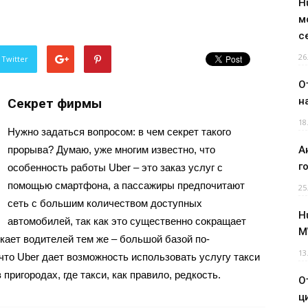
H
м
с
26
 Twitter
О
н
Секрет фирмы
18
Нужно задаться вопросом: в чем секрет такого
прорыва? Думаю, уже многим известно, что
А
г
особенность работы Uber – это заказ услуг с
помощью смартфона, а пассажиры предпочитают
25
сеть с большим количеством доступных
H
автомобилей, так как это существенно сокращает
M
екает водителей тем же – большой базой по-
13
 что Uber дает возможность использовать услугу такси
пригородах, где такси, как правило, редкость.
О
ц