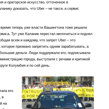
я и ораторское искусство, отточенное в
анику доказать, что Uber – не такси, а сервис
 время теперь уже власти Вашингтона тоже решили
рвиса. Тут уже Каланик перестал мелочиться и поднял
щая всем и каждому, что запрет Uber – это
 которое призвано запретить одним зарабатывать, а
ебольшие деньги. Люди поддержали его, подписывали
министрацию города, выступали с речами и критикой
круге Колумбия и по сей день.
тапа его
, в
й на