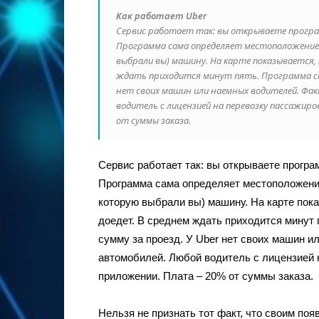
Как работает Uber
Сервис работает так: вы открываете програ
Программа сама определяет местоположение 
выбрали вы) машину. На карте показывается, п
ждать приходится минут пять. Программа сам
нет своих машин или наемных водителей. Фак
водитель с лицензией на перевозку пассажир
от суммы заказа.
Сервис работает так: вы открываете програ
Программа сама определяет местоположение
которую выбрали вы) машину. На карте показ
доедет. В среднем ждать приходится минут 
сумму за проезд. У Uber нет своих машин и
автомобилей. Любой водитель с лицензией 
приложении. Плата – 20% от суммы заказа.
Нельзя не признать тот факт, что своим по