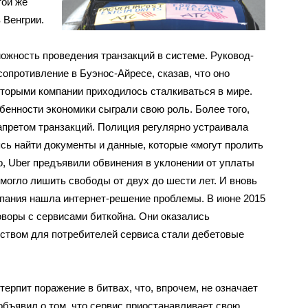
той же
 Венгрии.
ожность про­ведения транзакций в системе. Руковод­
опротивление в Буэнос-Айресе, сказав, что оно
оторыми компании приходилось сталкиваться в мире.
обенности экономики сыграли свою роль. Более того,
апретом транзакций. Полиция регуляр­но устраивала
сь найти документы и данные, которые «могут пролить
о, Uber предъявили обвинения в уклоне­нии от уплаты
 могло лишить свободы от двух до шести лет. И вновь
пания на­шла интернет-решение проблемы. В июне 2015
говоры с сервисами биткойна. Они оказались
ством для потребителей сервиса стали дебетовые
терпит поражение в битвах, что, впрочем, не означает
 объявил о том, что сервис приостанавливает свою