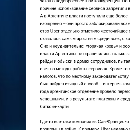
закон о недобросовестной конкуренции. По 
причине использование сервиса за­претили в
А в Аргентине власти поступили еще более
изощренно – они просто заблокировали возм
ство Uber отдельно отметило жесточайшее с
оказалось самым яростным среди всех, с к
Оно и неудиви­тельно: «горячая кровь» и ос
власти Аргентины не ограничились только з
рейды и обыски в домах сотрудников, пытая
свет на методы работы сервиса». Кроме тог
налогов, что по местному законодательству
был найден изящный способ – интернет-ком
года аргентинское отделение про­вело пере
успешными, и в результате платежным сред
биткойн-карты.
Где-то все-таки компания из Сан-Франциско 
проигрыш в войне. К примеру, Uber недавно