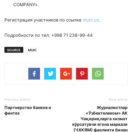
COMPANY».
Регистрация участников по ссылке
muic.uz
.
Подробности по тел: +998 71 238-99-44
SOURCE
MUIC
Previous article
Next article
Партнерство банков и
Журналистлар
финтех
«Ўзбектелеком» АК
Чақириқларга хизмат
кўрсатувчи ягона маркази
(ЧХКЯМ) фаолияти билан