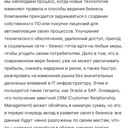
мы наблюдаем процесс, когда новые технологии
изменяют правила и способы ведения бизнеса.
Компаниям приходится задумываться о создании
собственного ПО или покупке лицензий для
автоматизации своих процессов. Улучшение
технического обеспечения, удаленный доступ, приход
в социальные сети – бизнес готов идти на любые меры,
чтобы угодить своим потре­бителям. Дело в том, что в
современном мире бизнес уже не может увеличивать
прибыль, снижать издержки и риски, а так­же быстро
реагировать на изменения рын­ка без значительных
денежных вливаний в IT-инфраструктуру. Этим и
пользуются такие гиганты, как Oracle и SAP. Очевидно,
что получение заветной CRM (Customer Relationship
Management) может обойтись в немалую сумму, но это
в первую оче­редь вклад в развитие своего бизнеса: все
данные будут чинно разложены по своим местам, что-
то – надежно храниться в облаке, никаких долгих