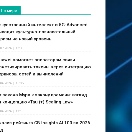
IT в мире
скусственный интеллект и 5G-Advanced
ыводят культурно-познавательный
уризм на новый уровень
.07.2026 | 12:39
uawei помогает операторам связи
онетизировать токены через интеграцию
ервисов, сетей и вычислений
.06.2026 | 15:05
т закона Мура к закону времени: взгляд
а концепцию «Tau (τ) Scaling Law»
.06.2026 | 13:13
нализ рейтинга CB Insights AI 100 за 2026
од