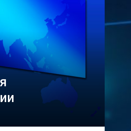
я
тии