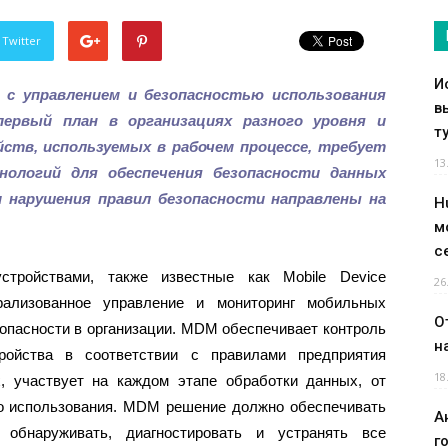
 Twitter
И
 с управлением и безопасностью использования
в
ервый план в организациях разного уровня и
т
ств, используемых в рабочем процессе, требует
13
нологий для обеспечения безопасности данных
и нарушения правил безопасности направлены на
H
м
с
тройствами, также известные как Mobile Device
26
ализованное управление и мониторинг мобильных
О
зопасности в организации. MDM обеспечивает контроль
н
тройства в соответствии с правилами предприятия
18
, участвует на каждом этапе обработки данных, от
го использования. MDM решение должно обеспечивать
А
обнаруживать, диагностировать и устранять все
г