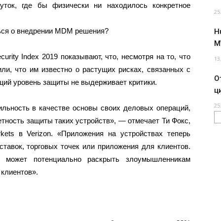
уток, где бы физически ни находилось конкретное
25
ься о внедрении MDM решения?
H
M
urity Index 2019 показывают, что, несмотря на то, что
13
и, что им известно о растущих рисках, связанных с
О
щий уровень защиты не выдерживает критики.
ц
25
льность в качестве основы своих деловых операций,
тность защиты таких устройств», — отмечает Ти Фокс,
kets в Verizon. «Приложения на устройствах теперь
тавок, торговых точек или приложения для клиентов.
и может потенциально раскрыть злоумышленникам
 клиентов».