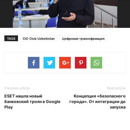
TAGS
CIO Club Uzbekistan
Цифровая трансофрмация
Previous article
Next article
ESET нашла новый
Концепция «безопасного
банковский троян в Google
города». От интеграции до
Play
запуска