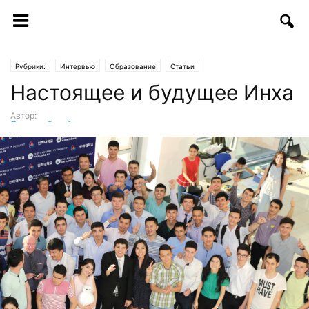
Рубрики:
Интервью
Образование
Статьи
Настоящее и будущее Инха
Автор:
Санжар Фузайлов
-
28.11.2018 | 14:38