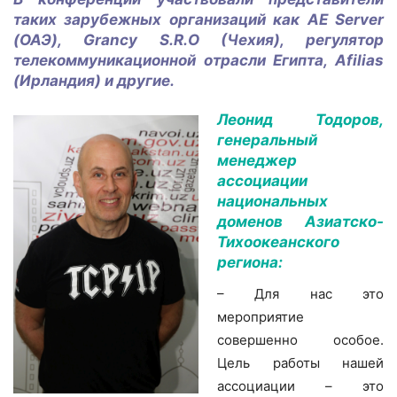
таких зарубежных организаций как
AE
Server
(ОАЭ),
Grancy
S.
R.
O (Чехия), регулятор
телекоммуникационной отрасли Египта,
Afilias
(Ирландия) и другие.
Леонид Тодоров,
генеральный
менеджер
ассоциации
национальных
доменов Азиатско-
Тихоокеанского
региона:
– Для нас это
мероприятие
совершенно особое.
Цель работы нашей
ассоциации – это