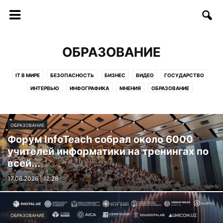
ОБРАЗОВАНИЕ
IT В МИРЕ
БЕЗОПАСНОСТЬ
БИЗНЕС
ВИДЕО
ГОСУДАРСТВО
ИНТЕРВЬЮ
ИНФОГРАФИКА
МНЕНИЯ
ОБРАЗОВАНИЕ
СОФТ/ИНТЕРНЕТ
СОЦИУМ
СТАРТАПЫ
СТАТЬИ
ТЕЛЕКОММУНИКАЦИИ
ТЕХНОЛОГИИ
ФИНАНСЫ
ФОТО
ОБРАЗОВАНИЕ
ЦИФРЫ И ФАКТЫ
Форум InfoTeach собрал около 6000
учителей информатики на тренингах по
всей...
17.06.2026 | 12:28
ОБРАЗОВАНИЕ