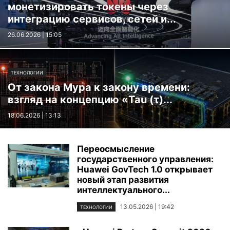
монетизировать токены через
интеграцию сервисов, сетей и...
26.06.2026 | 15:05
ТЕХНОЛОГИИ
От закона Мура к закону времени:
взгляд на концепцию «Tau (τ)...
18.06.2026 | 13:13
Переосмысление
государственного управления:
Huawei GovTech 1.0 открывает
новый этап развития
интеллектуального...
13.05.2026 | 19:42
ТЕХНОЛОГИИ