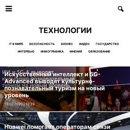
ТЕХНОЛОГИИ
IT В МИРЕ
БЕЗОПАСНОСТЬ
БИЗНЕС
ВИДЕО
ГОСУДАРСТВО
ИНТЕРВЬЮ
ИНФОГРАФИКА
МНЕНИЯ
ОБРАЗОВАНИЕ
СОФТ/ИНТЕРНЕТ
СОЦИУМ
СТАРТАПЫ
СТАТЬИ
ТЕХНОЛОГИИ
ТЕЛЕКОММУНИКАЦИИ
ТЕХНОЛОГИИ
ФИНАНСЫ
ФОТО
Искусственный интеллект и 5G-
ЦИФРЫ И ФАКТЫ
Advanced выводят культурно-
познавательный туризм на новый
уровень
13.07.2026 | 12:39
ТЕХНОЛОГИИ
Huawei помогает операторам связи