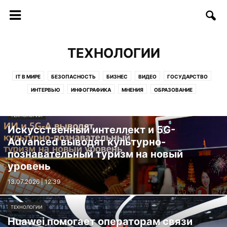
ТЕХНОЛОГИИ
IT В МИРЕ
БЕЗОПАСНОСТЬ
БИЗНЕС
ВИДЕО
ГОСУДАРСТВО
ИНТЕРВЬЮ
ИНФОГРАФИКА
МНЕНИЯ
ОБРАЗОВАНИЕ
СОФТ/ИНТЕРНЕТ
СОЦИУМ
СТАРТАПЫ
СТАТЬИ
ТЕХНОЛОГИИ
ТЕЛЕКОММУНИКАЦИИ
ТЕХНОЛОГИИ
ФИНАНСЫ
ФОТО
Искусственный интеллект и 5G-
ЦИФРЫ И ФАКТЫ
Advanced выводят культурно-
познавательный туризм на новый
уровень
13.07.2026 | 12:39
ТЕХНОЛОГИИ
Huawei помогает операторам связи