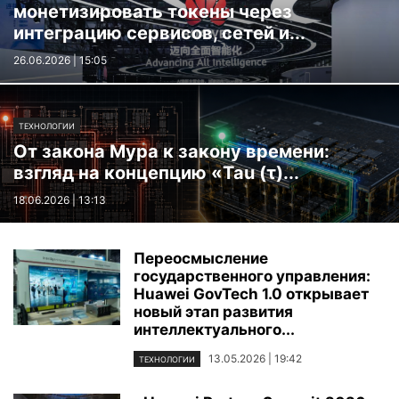
монетизировать токены через
интеграцию сервисов, сетей и...
26.06.2026 | 15:05
ТЕХНОЛОГИИ
От закона Мура к закону времени:
взгляд на концепцию «Tau (τ)...
18.06.2026 | 13:13
Переосмысление
государственного управления:
Huawei GovTech 1.0 открывает
новый этап развития
интеллектуального...
13.05.2026 | 19:42
ТЕХНОЛОГИИ